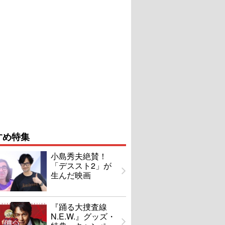
すめ特集
小島秀夫絶賛！
「デススト2」が
生んだ映画
『踊る大捜査線
N.E.W.』グッズ・