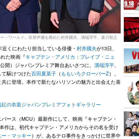
ュー・ワールド』吹替声優を務めた村井國夫、溝端淳平、森川智之
0年近くにわたり担当している俳優・
村井國夫
が13日、
われた映画『
キャプテン・アメリカ：ブレイブ・ニュ
時公開）ジャパンプレミア舞台あいさつに、
溝端淳平
、
して駆けつけた
百田夏菜子
（
ももいろクローバーZ
）、
と共に登壇。本作で新たなハリソンの魅力と出会えた喜
真紅の衣装ジャパンプレミアフォトギャラリー
バース（MCU）最新作にして、映画『キャプテン・
る本作は、初代キャプテン・アメリカからその名を受け
ニー・マッキー
）が、あるテロ事件をきっかけに世界中