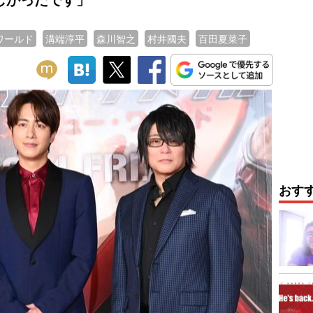
ワールド
溝端淳平
森川智之
村井國夫
百田夏菜子
おす