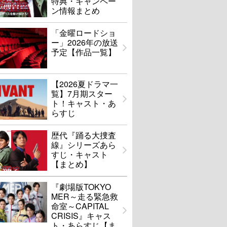
特典・キャンペー
ン情報まとめ
「金曜ロードショ
ー」2026年の放送
予定【作品一覧】
【2026夏ドラマ一
覧】7月期スター
ト！キャスト・あ
らすじ
歴代『踊る大捜査
線』シリーズあら
すじ・キャスト
【まとめ】
『劇場版TOKYO
MER～走る緊急救
命室～CAPITAL
CRISIS』キャス
ト・あらすじ【ま