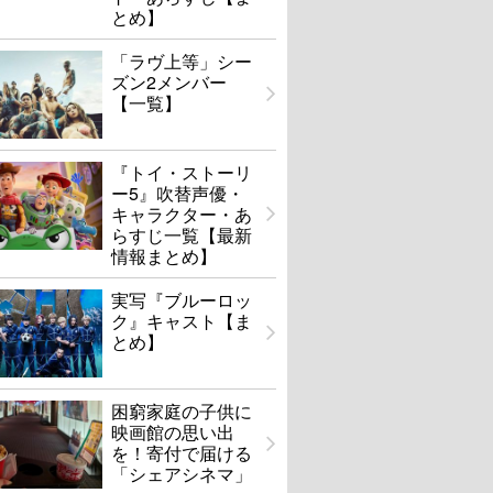
とめ】
「ラヴ上等」シー
ズン2メンバー
【一覧】
『トイ・ストーリ
ー5』吹替声優・
キャラクター・あ
らすじ一覧【最新
情報まとめ】
実写『ブルーロッ
ク』キャスト【ま
とめ】
困窮家庭の子供に
映画館の思い出
を！寄付で届ける
「シェアシネマ」