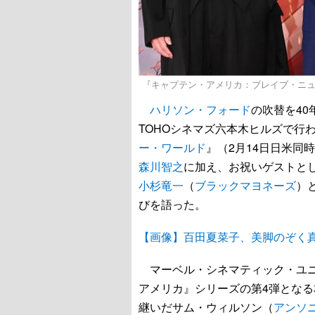
『キャプテン・アメリカ：ブレイブ・ニ
ハリソン・フォード
の吹替を4
TOHOシネマズ六本木ヒルズで行
ー・ワールド
』（2月14日日米同
森川智之
に加え、お祝いゲストと
小杉竜一
（
ブラックマヨネーズ
）
びを語った。
【画像】百田夏菜子、美脚のぞく
マーベル・シネマティック・ユニ
アメリカ』シリーズの第4弾とな
継いだサム・ウィルソン（
アンソ