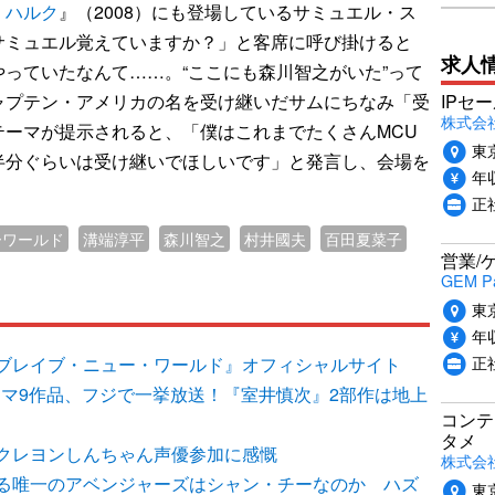
・ハルク
』（2008）にも登場しているサミュエル・ス
サミュエル覚えていますか？」と客席に呼び掛けると
求人
っていたなんて……。“ここにも森川智之がいた”って
ャプテン・アメリカの名を受け継いだサムにちなみ「受
IPセ
株式会
テーマが提示されると、「僕はこれまでたくさんMCU
東
半分ぐらいは受け継いでほしいです」と発言し、会場を
年収
正
ーワールド
溝端淳平
森川智之
村井國夫
百田夏菜子
営業/
GEM P
東
年収
正
ブレイブ・ニュー・ワールド』オフィシャルサイト
ラマ9作品、フジで一挙放送！『室井慎次』2部作は地上
コンテ
タメ
クレヨンしんちゃん声優参加に感慨
株式会社P
る唯一のアベンジャーズはシャン・チーなのか ハズ
東