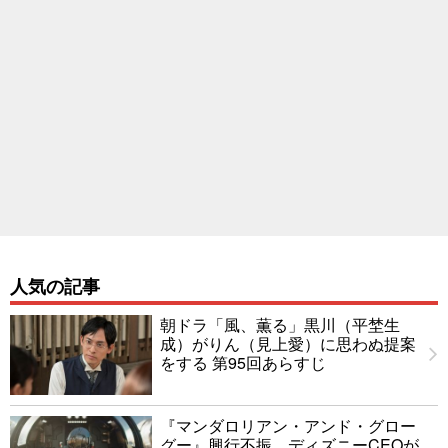
人気の記事
朝ドラ「風、薫る」黒川（平埜生
成）がりん（見上愛）に思わぬ提案
をする 第95回あらすじ
『マンダロリアン・アンド・グロー
グー』興行不振、ディズニーCEOが