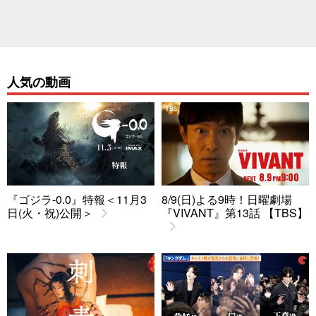
人気の動画
『ゴジラ-0.0』特報＜11月3
8/9(日)よる9時！日曜劇場
日(火・祝)公開＞
『VIVANT』第13話 【TBS】