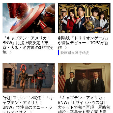
『キャプテン・アメリカ：
劇場版『トリリオンゲーム』
BNW』応援上映決定！東
が首位デビュー！TOP2が新
京・大阪・名古屋の3都市実
作
施
映画週末興行成績
2代目ファルコン就任！『キ
『キャプテン・アメリカ：
ャプテン・アメリカ：
BNW』ホワイトハウスは巨
BNW』で注目のダニー・ラ
大セットで完全再現 尾崎首
ミレスとは？
相役・平岳大も驚く完成度