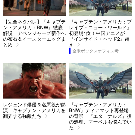
【完全ネタバレ】『キャプテ
『キャプテン・アメリカ：ブ
ン・アメリカ：BNW』徹底
レイブ・ニュー・ワールド』
解説 アベンジャーズ新作へ
初登場1位！中国アニメが
の布石＆イースターエッグま
『インサイド・ヘッド2』超
とめ
え
全米ボックスオフィス考
レジェンド俳優＆名悪役が熱
『キャプテン・アメリカ：
演 キャプテン・アメリカを
BNW』ティアマット再登場
翻弄する強敵たち
の背景 『エターナルズ』後
の処理、マーベルも悩んでい
た