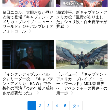
藤田ニコル、大胆おなか見せ
溝端淳平、新キャプテン・ア
衣装で登場『キャプテン・ア
メリカ役「重責がありまし
メリカ：ブレイブ・ニュー・
た」シュリ役・百田夏菜子が
ワールド』ジャパンプレミア
共感
フォトコール
『インクレディブル・ハル
【レビュー】『キャプテン・
ク』リーダー役、『キャプテ
アメリカ：ブレイブ・ニュ
ン・アメリカ：BNW』で予
ー・ワールド』MCU新世界
想外の再演「今の年齢と成熟
へ、アベンジャーズ再建への
さが必要だった」
第一歩
1
2
3
4
5
次 »