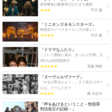
直球勝負の豪速球がひたすら痛快
★★★
平沢 薫
『ミニオンズ＆モンスターズ』
映画史のイースターエッグが楽しい
★★★★
平沢 薫
『ドラマなふたり』
こういう難役に挑み、きっちり仕事。主
演2人は信用度絶大
★★★★★
斉藤 博昭
『ヌーヴェルヴァーグ』
「やるか黙るかよ！」。さて若きゴダー
ルは、ドーしたか？
★★★★
轟 夕起夫
『声をあげるということ－性犯罪
刑法改正の記録－』