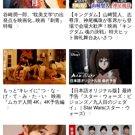
谷崎潤一郎、“耽美文学”の出
【キングダム】山﨑賢人、志
発点を映画化...映画『刺青』
尊淳、神尾楓珠が客席から登
特報
場で会場大歓声！映画『キン
グダム 魂の決戦』特大ヒッ
ト御礼舞台あいさつ
もっと“キレイに” つ・な・
【日本語オリジナル版】最終
げ・て・み・た・い 映画
予告『スター・ウォーズ：ビ
『ムカデ人間 4K』4K予告編
ジョンズ／九人目のジェダ
イ』｜Star Wars(スター・ウ
ォーズ)