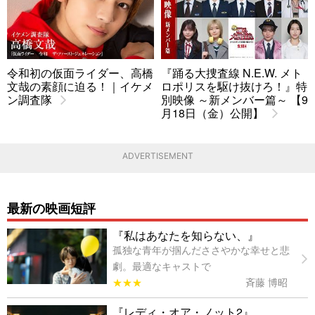
令和初の仮面ライダー、高橋
『踊る大捜査線 N.E.W. メト
文哉の素顔に迫る！｜イケメ
ロポリスを駆け抜けろ！』特
ン調査隊
別映像 ～新メンバー篇～ 【9
月18日（金）公開】
ADVERTISEMENT
最新の映画短評
『私はあなたを知らない、』
孤独な青年が掴んだささやかな幸せと悲
劇。最適なキャストで
★★★
斉藤 博昭
『レディ・オア・ノット2』