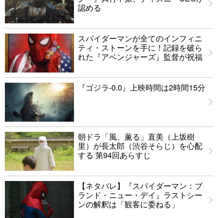
認める
スパイダーマンが全てのインフィニ
ティ・ストーンを手に！記録を破ら
れた『アベンジャーズ』監督が祝福
『ゴジラ-0.0』上映時間は2時間15分
朝ドラ「風、薫る」直美（上坂樹
里）が長太郎（渋谷そらじ）を心配
する 第94回あらすじ
【ネタバレ】『スパイダーマン：ブ
ランド・ニュー・デイ』ラストシー
ンの解釈は「観客に委ねる」