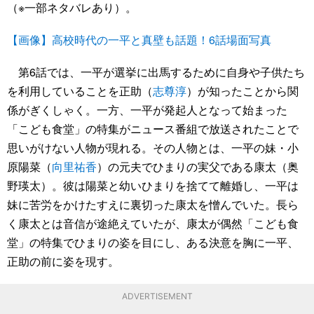
（※一部ネタバレあり）。
【画像】高校時代の一平と真壁も話題！6話場面写真
第6話では、一平が選挙に出馬するために自身や子供たち
を利用していることを正助（
志尊淳
）が知ったことから関
係がぎくしゃく。一方、一平が発起人となって始まった
「こども食堂」の特集がニュース番組で放送されたことで
思いがけない人物が現れる。その人物とは、一平の妹・小
原陽菜（
向里祐香
）の元夫でひまりの実父である康太（奥
野瑛太）。彼は陽菜と幼いひまりを捨てて離婚し、一平は
妹に苦労をかけたすえに裏切った康太を憎んでいた。長ら
く康太とは音信が途絶えていたが、康太が偶然「こども食
堂」の特集でひまりの姿を目にし、ある決意を胸に一平、
正助の前に姿を現す。
ADVERTISEMENT