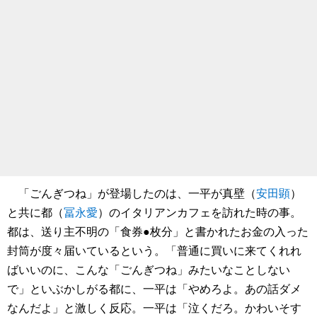
「ごんぎつね」が登場したのは、一平が真壁（
安田顕
）
と共に都（
冨永愛
）のイタリアンカフェを訪れた時の事。
都は、送り主不明の「食券●枚分」と書かれたお金の入った
封筒が度々届いているという。「普通に買いに来てくれれ
ばいいのに、こんな「ごんぎつね」みたいなことしない
で」といぶかしがる都に、一平は「やめろよ。あの話ダメ
なんだよ」と激しく反応。一平は「泣くだろ。かわいそす