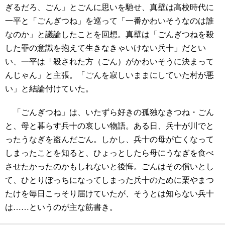
ぎるだろ、ごん」とごんに思いを馳せ、真壁は高校時代に
一平と「ごんぎつね」を巡って「一番かわいそうなのは誰
なのか」と議論したことを回想。真壁は「ごんぎつねを殺
した罪の意識を抱えて生きなきゃいけない兵十」だとい
い、一平は「殺された方（ごん）がかわいそうに決まって
んじゃん」と主張。「ごんを寂しいままにしていた村が悪
い」と結論付けていた。
「ごんぎつね」は、いたずら好きの孤独なきつね・ごん
と、母と暮らす兵十の哀しい物語。ある日、兵十が川でと
ったうなぎを盗んだごん。しかし、兵十の母が亡くなって
しまったことを知ると、ひょっとしたら母にうなぎを食べ
させたかったのかもしれないと後悔。ごんはその償いとし
て、ひとりぼっちになってしまった兵十のために栗やまつ
たけを毎日こっそり届けていたが、そうとは知らない兵十
は……というのが主な筋書き。