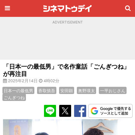
ADVERTISEMENT
「日本一の最低男」で名作童話「ごんぎつね」
が再注目
2025年2月14日
4時02分
日本一の最低男
香取慎吾
安田顕
奥野瑛太
一平おじさん
ごんぎつね