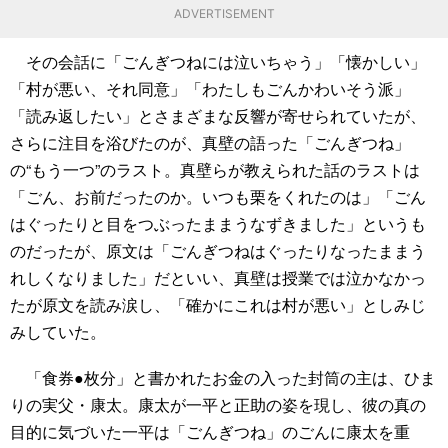
ADVERTISEMENT
その会話に「ごんぎつねには泣いちゃう」「懐かしい」
「村が悪い、それ同意」「わたしもごんかわいそう派」
「読み返したい」とさまざまな反響が寄せられていたが、
さらに注目を浴びたのが、真壁の語った「ごんぎつね」
の“もう一つ”のラスト。真壁らが教えられた話のラストは
「ごん、お前だったのか。いつも栗をくれたのは」「ごん
はぐったりと目をつぶったままうなずきました」というも
のだったが、原文は「ごんぎつねはぐったりなったままう
れしくなりました」だといい、真壁は授業では泣かなかっ
たが原文を読み涙し、「確かにこれは村が悪い」としみじ
みしていた。
「食券●枚分」と書かれたお金の入った封筒の主は、ひま
りの実父・康太。康太が一平と正助の姿を現し、彼の真の
目的に気づいた一平は「ごんぎつね」のごんに康太を重