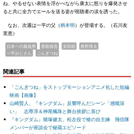
ね、やるせない表情を浮かべながら康太に怒りを爆発させ
ると共に全力でエールを送る姿が視聴者の涙を誘った。
なお、次週は一平の父（
柄本明
）が登場する。（石川友
里恵）
日本一の最低男
香取慎吾
安田顕
奥野瑛太
一平おじさん
ごんぎつね
関連記事
「ごんぎつね」をストップモーションアニメ化した短編
映画【画像】
山崎賢人、『キングダム』反響呼んだシーン「感慨深
い」 志尊淳＆神尾楓珠と舞台挨拶に喜び
『キングダム』猪塚健太、松左役で槍の自主練 飛信隊
メンバーが座談会で秘蔵エピソード