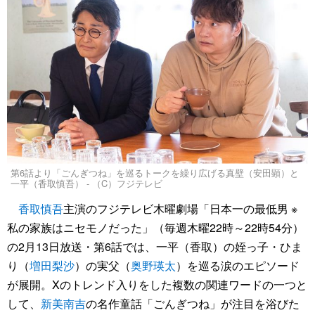
第6話より「ごんぎつね」を巡るトークを繰り広げる真壁（安田顕）と
一平（香取慎吾） - （C）フジテレビ
香取慎吾
主演のフジテレビ木曜劇場「日本一の最低男 ※
私の家族はニセモノだった」（毎週木曜22時～22時54分）
の2月13日放送・第6話では、一平（香取）の姪っ子・ひま
り（
増田梨沙
）の実父（
奥野瑛太
）を巡る涙のエピソード
が展開。Xのトレンド入りをした複数の関連ワードの一つと
して、
新美南吉
の名作童話「ごんぎつね」が注目を浴びた