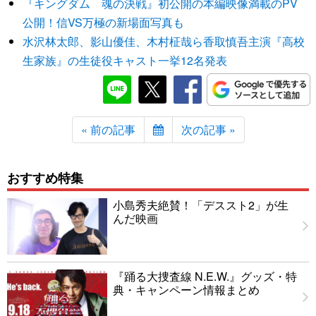
『キングダム 魂の決戦』初公開の本編映像満載のPV
公開！信VS万極の新場面写真も
水沢林太郎、影山優佳、木村柾哉ら香取慎吾主演『高校
生家族』の生徒役キャスト一挙12名発表
« 前の記事
次の記事 »
おすすめ特集
小島秀夫絶賛！「デススト2」が生
んだ映画
『踊る大捜査線 N.E.W.』グッズ・特
典・キャンペーン情報まとめ