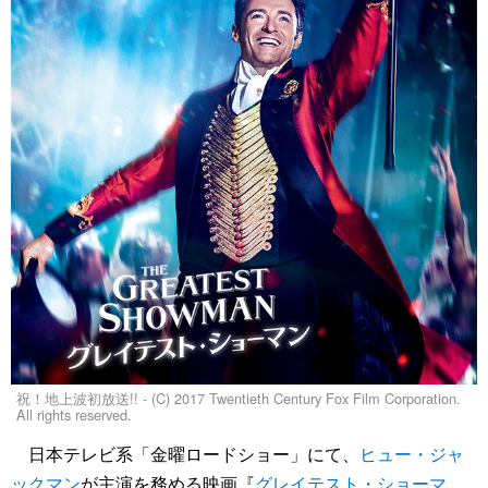
祝！地上波初放送!! - (C) 2017 Twentieth Century Fox Film Corporation.
All rights reserved.
日本テレビ系「金曜ロードショー」にて、
ヒュー・ジャ
ックマン
が主演を務める映画『
グレイテスト・ショーマ