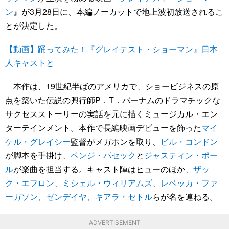
ン
』が3月28日に、本編ノーカットで地上波初放送されるこ
とが決定した。
【動画】踊ってみた！『グレイテスト・ショーマン』日本
人キャストと
本作は、19世紀半ばのアメリカで、ショービジネスの原
点を築いた伝説の興行師P．T．バーナムのドラマチックな
サクセスストーリーの実話を元に描くミュージカル・エン
ターテインメント。本作で長編映画デビューを飾った
マイ
ケル・グレイシー
監督がメガホンを取り、
ビル・コンドン
が脚本を手掛け、
ベンジ・パセック
と
ジャスティン・ポー
ル
が楽曲を担当する。キャスト陣はヒューのほか、
ザッ
ク・エフロン
、
ミシェル・ウィリアムズ
、
レベッカ・ファ
ーガソン
、
ゼンデイヤ
、
キアラ・セトル
らが名を連ねる。
ADVERTISEMENT