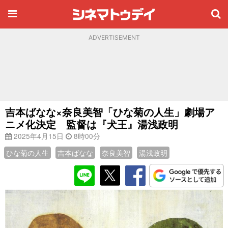
ADVERTISEMENT
吉本ばなな×奈良美智「ひな菊の人生」劇場ア
ニメ化決定 監督は『犬王』湯浅政明
2025年4月15日
8時00分
ひな菊の人生
吉本ばなな
奈良美智
湯浅政明