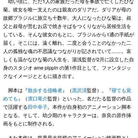
幼い頃に、ただ1人の家族だった母を事故で亡くしたひな
菊。彼女を唯一支えたのは親友のダリアだ。ダリアが母の
故郷ブラジルに旅立ち十数年、大人になったひな菊は、叔
父と叔母が営むお店で焼きそばをつくりながら居候生活を
している。そんな彼女のもとに、ブラジルから1通の手紙が
届く。そこには、遠く離れ、二度と会うことのなかった二
人の孤独な魂の不思議なつながりが記されていて……。哀
しくも温かなひな菊の人生を、湯浅監督が2月に設立した自
身のスタジオ ame pippin の第1作目として、ファンタジッ
クなイメージとともに描き出す。
脚本は『
散歩する侵略者
』（
黒沢清
監督）、『
寝ても覚
めても
』（
濱口竜介
監督）といった、名だたる監督の作品
で活躍する
田中幸子
。本作が自身初のアニメーション脚本
となる。そして、幼少期のキャラクターは、奈良の原作挿
画をもとに制作される。
また本作は、世界最大規模のアニメーション映画祭とし