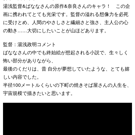
湯浅監督&ばななさんの原作&奈良さんのキャラ！ この企
画に携われてとても光栄です。監督の溢れる想像力を必死
に受けとめ、人間のやさしさと繊細さと強さ、主人公の心
の動き……大切にしたいことが山ほどあります。
監督：湯浅政明コメント
ばななさんの中でも終始絵が想起される小説で、生々しく
怖い部分がありながら、
最後のくだりは、昔 自分が夢想していたような、とても嬉
しい内容でした。
半径100メートルくらいの下町の焼きそば屋さんの人生を、
宇宙規模で描きたいと思います。