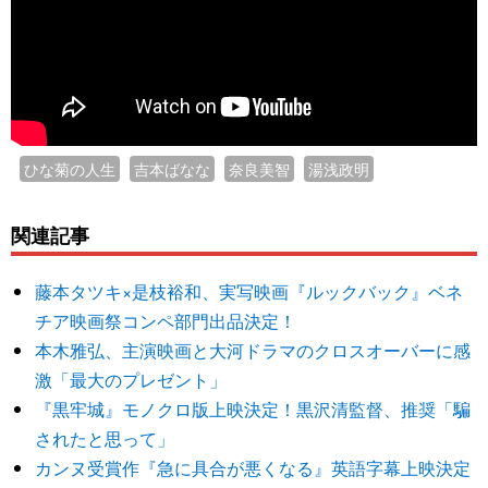
ひな菊の人生
吉本ばなな
奈良美智
湯浅政明
関連記事
藤本タツキ×是枝裕和、実写映画『ルックバック』ベネ
チア映画祭コンペ部門出品決定！
本木雅弘、主演映画と大河ドラマのクロスオーバーに感
激「最大のプレゼント」
『黒牢城』モノクロ版上映決定！黒沢清監督、推奨「騙
されたと思って」
カンヌ受賞作『急に具合が悪くなる』英語字幕上映決定