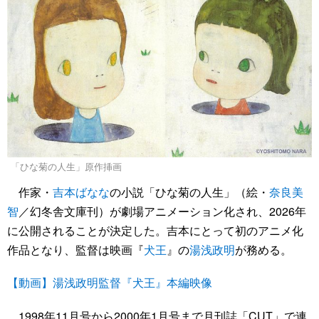
「ひな菊の人生」原作挿画
作家・
吉本ばなな
の小説「ひな菊の人生」（絵・
奈良美
智
／幻冬舎文庫刊）が劇場アニメーション化され、2026年
に公開されることが決定した。吉本にとって初のアニメ化
作品となり、監督は映画『
犬王
』の
湯浅政明
が務める。
【動画】湯浅政明監督『犬王』本編映像
1998年11月号から2000年1月号まで月刊誌「CUT」で連