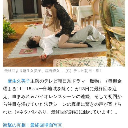
最終回より麻生久美子、塩野瑛久 - （C）テレビ朝日・SLL
麻生久美子
主演のテレビ朝日系ドラマ「魔物」（毎週金
曜よる11：15～※一部地域を除く）が13日に最終回を迎
え、血まみれ＆バイオレンスシーンの連続、そして初回か
ら注目を浴びていた法廷シーンの真相に驚きの声が寄せら
れた（※ネタバレあり。最終回の詳細に触れています）。
衝撃の真相！最終回場面写真