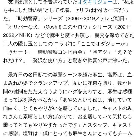
友情出演として予告されていた
オダギリジョー
は、“花束
を手にした謎の男”として登場。セリフはわずか一言だっ
た。「時効警察」シリーズ（2006～2019／テレビ朝日）、
「オリバーな犬、 (Gosh!!) このヤロウ」シリーズ（2021・
2022／NHK）などで麻生と度々共演し、親交を深めてきた
二人の隠し玉としての“コラボ”に「ここでオダジョーか」
「きたー！」「時効警察コンビ再会」「胸アツ」「え？そ
れだけ？」「贅沢な使い方」と驚きや歓喜の声に沸いた。
最終日の名田邸での激闘シーンを経た麻生、塩野は、血
まみれの姿でクランクアップ。互いに花束を贈り、数か月
間の健闘をたたえ合うようにハグを交わすと、麻生は感極
まって涙を浮かべながら「あやめという役は、演じていて
面白く、とてもやりがいを感じていました。キャストのみ
なさんも素晴らしい方ばかりで、お芝居していて気持ちも
乗ってとてもやりやすかったです」とスタッフ、キャスト
に感謝。塩野は「僕にとっても麻生さんにとってもチーム