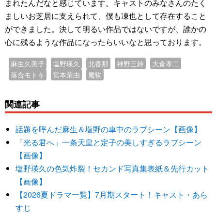
まれたんだなと感じています。キャストのみなさんのたく
ましいお芝居に支えられて、僕も凍也として存在すること
ができました。決して明るい作品ではないですが、誰かの
心に残るような作品になったらいいなと思っております。
麻生久美子
塩野瑛久
北香那
神野三鈴
大倉孝二
落合モトキ
宮本茉由
魔物
関連記事
話題を呼んだ麻生＆塩野の車中のラブシーン【画像】
「光る君へ」一条天皇と定子の美しすぎるラブシーン
【画像】
塩野瑛久の色気炸裂！セカンド写真集表紙＆先行カット
【画像】
【2026夏ドラマ一覧】7月期スタート！キャスト・あら
すじ