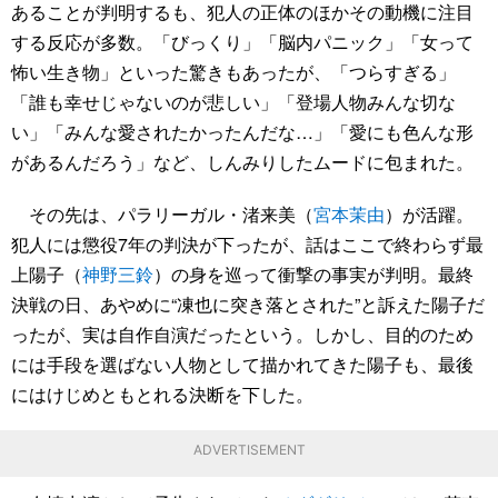
あることが判明するも、犯人の正体のほかその動機に注目
する反応が多数。「びっくり」「脳内パニック」「女って
怖い生き物」といった驚きもあったが、「つらすぎる」
「誰も幸せじゃないのが悲しい」「登場人物みんな切な
い」「みんな愛されたかったんだな…」「愛にも色んな形
があるんだろう」など、しんみりしたムードに包まれた。
その先は、パラリーガル・渚来美（
宮本茉由
）が活躍。
犯人には懲役7年の判決が下ったが、話はここで終わらず最
上陽子（
神野三鈴
）の身を巡って衝撃の事実が判明。最終
決戦の日、あやめに“凍也に突き落とされた”と訴えた陽子だ
ったが、実は自作自演だったという。しかし、目的のため
には手段を選ばない人物として描かれてきた陽子も、最後
にはけじめともとれる決断を下した。
ADVERTISEMENT