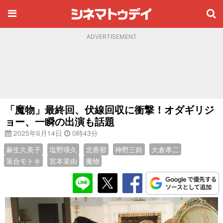
ADVERTISEMENT
「魔物」最終回、伏線回収に衝撃！オダギリジ
ョー、一瞬の出演も話題
2025年6月14日
0時43分
麻生久美子
塩野瑛久
北香那
神野三鈴
大倉孝二
落合モトキ
宮本茉由
魔物