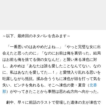
～以下、最終回のネタバレを含みます～
「一番悪いのはあやめだよね…」「やっと完璧な女に出
会えたと思ったのに」「なのにお前は俺を裏切った。結局
はお前も俺を捨てる側の女なんだ」と襲い来る凍也に対
し、あやめは「あなたは誰も愛したことなんてない。なの
に、私はあなたを愛してた…！」と愛憎入り乱れる思いを
吐露しながら抵抗。揉み合ううちに凍也が頭を打って気を
失い、ピンチを免れるも、そこへ凍也の妻・夏音（
北香
那
）がやってきたことから事態は思わぬ方向へ向かった。
劇中、早々に前話のラストで登場した遺体の主が凍也で