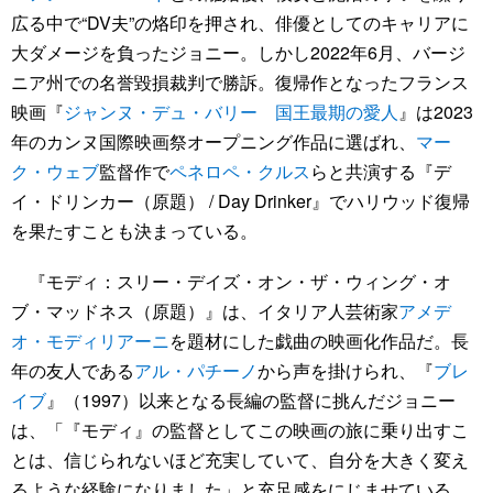
広る中で“DV夫”の烙印を押され、俳優としてのキャリアに
大ダメージを負ったジョニー。しかし2022年6月、バージ
ニア州での名誉毀損裁判で勝訴。復帰作となったフランス
映画『
ジャンヌ・デュ・バリー 国王最期の愛人
』は2023
年のカンヌ国際映画祭オープニング作品に選ばれ、
マー
ク・ウェブ
監督作で
ペネロペ・クルス
らと共演する『デ
イ・ドリンカー（原題） / Day Drinker』でハリウッド復帰
を果たすことも決まっている。
『モディ：スリー・デイズ・オン・ザ・ウィング・オ
ブ・マッドネス（原題）』は、イタリア人芸術家
アメデ
オ・モディリアーニ
を題材にした戯曲の映画化作品だ。長
年の友人である
アル・パチーノ
から声を掛けられ、『
ブレ
イブ
』（1997）以来となる長編の監督に挑んだジョニー
は、「『モディ』の監督としてこの映画の旅に乗り出すこ
とは、信じられないほど充実していて、自分を大きく変え
るような経験になりました」と充足感をにじませている。