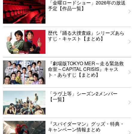
「金曜ロードショー」2026年の放送
予定【作品一覧】
歴代『踊る大捜査線』シリーズあら
すじ・キャスト【まとめ】
『劇場版TOKYO MER～走る緊急救
命室～CAPITAL CRISIS』キャス
ト・あらすじ【まとめ】
「ラヴ上等」シーズン2メンバー
【一覧】
『スパイダーマン』グッズ・特典・
キャンペーン情報まとめ