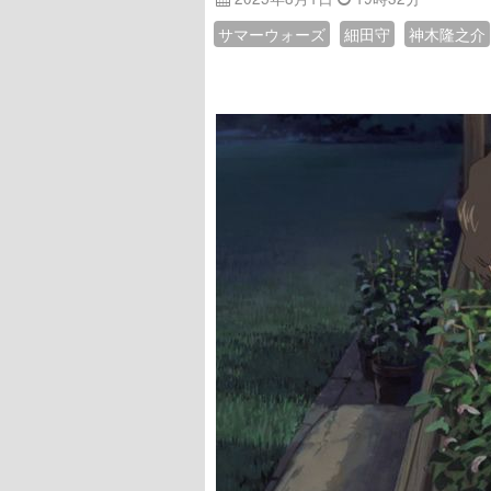
サマーウォーズ
細田守
神木隆之介