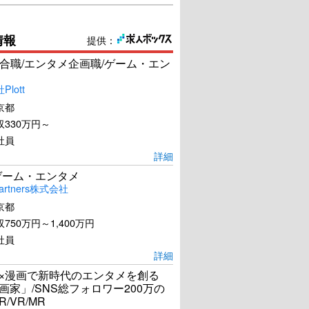
情報
提供：
合職/エンタメ企画職/ゲーム・エン
lott
京都
330万円～
社員
詳細
ゲーム・エンタメ
artners株式会社
京都
750万円～1,400万円
社員
詳細
I×漫画で新時代のエンタメを創る
漫画家」/SNS総フォロワー200万の
R/VR/MR