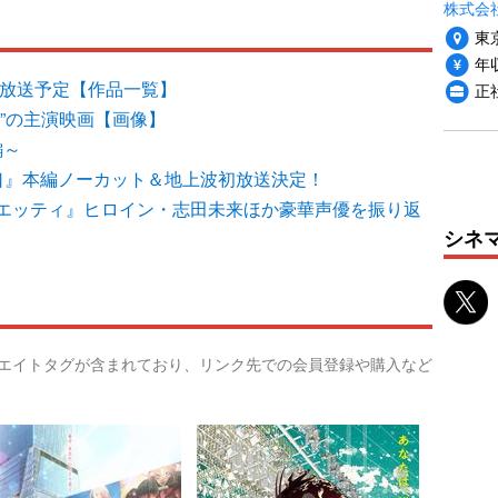
株式会社
東
年収
の放送予定【作品一覧】
正
”の主演映画【画像】
編～
口』本編ノーカット＆地上波初放送決定！
エッティ』ヒロイン・志田未来ほか豪華声優を振り返
シネ
リエイトタグが含まれており、リンク先での会員登録や購入など