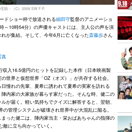
（C）2009 SW F.P.
ードショー枠で放送される
細田守
監督のアニメーショ
時～10時54分）の声優キャストには、主人公の声を演
ぶれが集結。そして、今年6月に亡くなった
斎藤歩
さん
写真
行収入16.5億円のヒットを記録した本作（日本映画製
実の世界と仮想世界「OZ（オズ）」が共存する社会。
る日憧れの先輩、夏希に誘われて夏希の実家を訪れる
・陣内家の大家族が暮らす家だった。そんな時、健二の
ールが届く。軽い気持ちでクイズに解答すると、翌朝、
世界の管理システムが破壊され世界中が大混乱に陥る。
しまった健二は、陣内家当主・栄おばあちゃんの指揮の
む敵に立ち向かっていく。