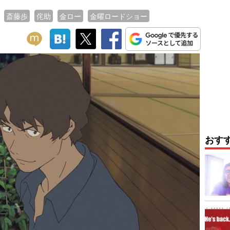
斎藤歩
侘助
金ロー
金曜ロードショー
おす