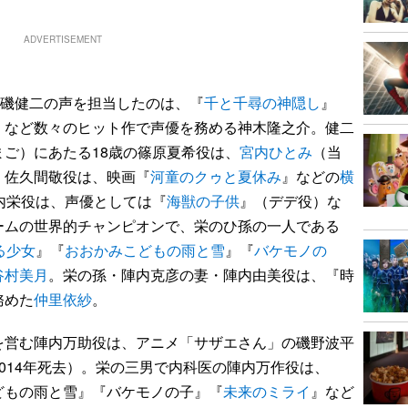
ADVERTISEMENT
小磯健二の声を担当したのは、『
千と千尋の神隠し
』
』など数々のヒット作で声優を務める神木隆之介。健二
ご）にあたる18歳の篠原夏希役は、
宮内ひとみ
（当
・佐久間敬役は、映画『
河童のクゥと夏休み
』などの
横
内栄役は、声優としては『
海獣の子供
』（デデ役）な
ームの世界的チャンピオンで、栄のひ孫の一人である
る少女
』『
おおかみこどもの雨と雪
』『
バケモノの
谷村美月
。栄の孫・陣内克彦の妻・陣内由美役は、『時
務めた
仲里依紗
。
営む陣内万助役は、アニメ「サザエさん」の磯野波平
2014年死去）。栄の三男で内科医の陣内万作役は、
どもの雨と雪』『バケモノの子』『
未来のミライ
』など