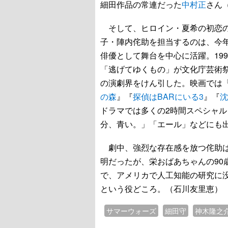
細田作品の常連だった
中村正
さん
そして、ヒロイン・夏希の初恋の
子・陣内侘助を担当するのは、今年
俳優として舞台を中心に活躍。199
「逃げてゆくもの」が文化庁芸術
の演劇界をけん引した。映画では
の森
』『
探偵はBARにいる3
』『
沈
ドラマでは多くの2時間スペシャ
分、青い。」「エール」などにも
劇中、強烈な存在感を放つ侘助は
明だったが、栄おばあちゃんの90
で、アメリカで人工知能の研究に
という役どころ。（石川友里恵）
サマーウォーズ
細田守
神木隆之