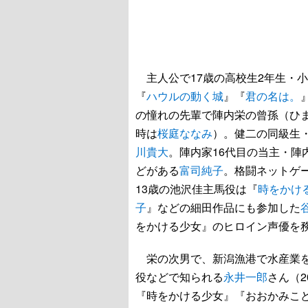
主人公で17歳の高校生2年生・
『
ハウルの動く城
』『
君の名は。
の憧れの先輩で陣内栄の曾孫（ひま
時は
桜庭ななみ
）。健二の同級生
川貴大
。陣内家16代目の当主・陣
どがある
富司純子
。格闘ネットゲ
13歳の池沢佳主馬役は『
時をかけ
子
』などの細田作品にも参加した
をかける少女』のヒロイン声優を
栄の次男で、新潟漁港で水産業を
役などで知られる
永井一郎
さん（
『時をかける少女』『おおかみこ