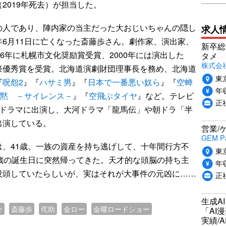
（2019年死去）が担当した。
人であり、陣内家の当主だった大おじいちゃんの隠し
求人
6月11日に亡くなった斎藤歩さん。劇作家、演出家、
新卒総
6年に札幌市文化奨励賞受賞、2000年には演出した
タメ
株式会社P
祭優秀賞を受賞。北海道演劇財団理事長を務め、北海道
東
『
呪怨2
』『
ハサミ男
』『
日本で一番悪い奴ら
』『
空蝉
年収
黙 －サイレンス－
』『
空飛ぶタイヤ
』など。テレビ
正
ルドラマに出演し、大河ドラマ「龍馬伝」や朝ドラ「半
出演している。
営業/
GEM P
、41歳。一族の資産を持ち逃げして、十年間行方不
東
歳の誕生日に突然帰ってきた。天才的な頭脳の持ち主
年収
没頭していたらしいが、実はそれが大事件の元凶に……
正
生成A
介
斎藤歩
侘助
金ロー
金曜ロードショー
「AI
実績/A