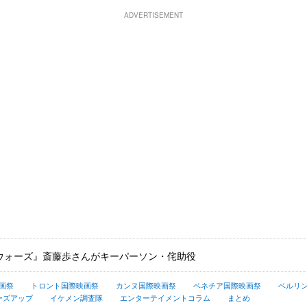
ADVERTISEMENT
ウォーズ』斎藤歩さんがキーパーソン・侘助役
画祭
トロント国際映画祭
カンヌ国際映画祭
ベネチア国際映画祭
ベルリ
ーズアップ
イケメン調査隊
エンターテイメントコラム
まとめ