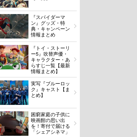
『スパイダーマ
ン』グッズ・特
典・キャンペーン
情報まとめ
『トイ・ストーリ
ー5』吹替声優・
キャラクター・あ
らすじ一覧【最新
情報まとめ】
実写『ブルーロッ
ク』キャスト【ま
とめ】
困窮家庭の子供に
映画館の思い出
を！寄付で届ける
「シェアシネマ」