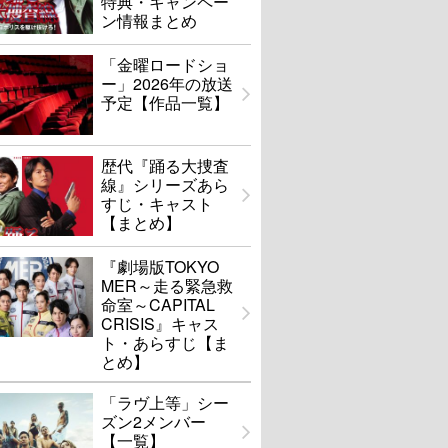
特典・キャンペー
ン情報まとめ
「金曜ロードショ
ー」2026年の放送
予定【作品一覧】
歴代『踊る大捜査
線』シリーズあら
すじ・キャスト
【まとめ】
『劇場版TOKYO
MER～走る緊急救
命室～CAPITAL
CRISIS』キャス
ト・あらすじ【ま
とめ】
「ラヴ上等」シー
ズン2メンバー
【一覧】