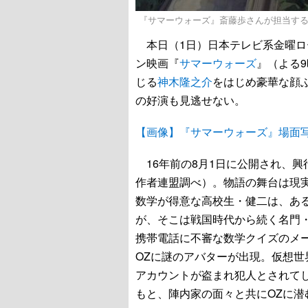
『サマーウォーズ』斎藤歩さんが担当する侘助 - 
本日（1日）日本テレビ系金曜ロ
ン映画『
サマーウォーズ
』（よる9
じる
神木隆之介
をはじめ豪華な顔
の好演も見逃せない。
【画像】『サマーウォーズ』場面
16年前の8月1日に公開され、興
作者連盟調べ）。物語の舞台は現
数学が得意な高校生・健二は、あ
が、そこは戦国時代から続く名門
携帯電話に不審な数学クイズのメ
OZに謎のアバターが出現。仮想
アカウントが盗まれ犯人とされて
もと、陣内家の面々と共にOZに潜