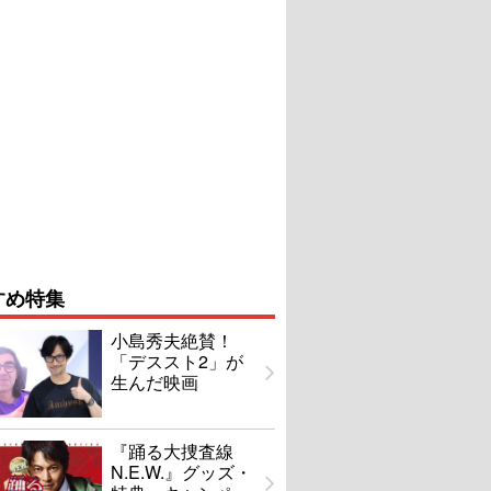
すめ特集
小島秀夫絶賛！
「デススト2」が
生んだ映画
『踊る大捜査線
N.E.W.』グッズ・