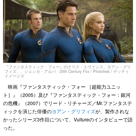
『ファンタスティック・フォー』のクリス・エヴァンス、ヨアン・グリ
フィズ、、ジェシカ・アルバ - 20th Century Fox / Photofest / ゲッティ
イメージズ
映画『ファンタスティック・フォー ［超能力ユニッ
ト］』（2005）及び『ファンタスティック・フォー：銀河
の危機』（2007）でリード・リチャーズ／Mr.ファンタステ
ィックを演じた俳優の
ヨアン・グリフィズ
が、製作されな
かったシリーズ3作目について、Vultureのインタビューで語
った。