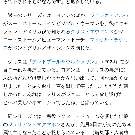
ろで下されるものなんです」と返答している。
過去のシリーズでは、ヨアンのほか、
ジェシカ・アルバ
がスー・ストーム／インビジブル・ウーマンを、後にキャ
プテン・アメリカ役で知られる
クリス・エヴァンス
がジョ
ニー・ストーム／ヒューマン・トーチ、
マイケル・チクリ
ス
がベン・グリム／ザ・シングを演じた。
クリスは『
デッドプール＆ウルヴァリン
』（2024）でジ
ョニー役を再演している。ヨアンは「（クリスの再演に）
あの頃どれだけ楽しかったかを思い出して、胸が温かくな
りました」と振り返り「声を出して笑ったし、ただただ嬉
しかった。あれは、クリスがジョニーとして成し遂げたこ
とへの美しいオマージュでしたね」と語っている。
同シリーズでは、悪役ドクター・ドゥームを演じた俳優
の
ジュリアン・マクマホン
さんが、先月2日にがんのため56
歳で亡くなったことが報じられている。（編集部・入倉功