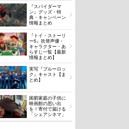
『スパイダーマ
ン』グッズ・特
典・キャンペーン
情報まとめ
『トイ・ストーリ
ー5』吹替声優・
キャラクター・あ
らすじ一覧【最新
情報まとめ】
実写『ブルーロッ
ク』キャスト【ま
とめ】
困窮家庭の子供に
映画館の思い出
を！寄付で届ける
「シェアシネマ」