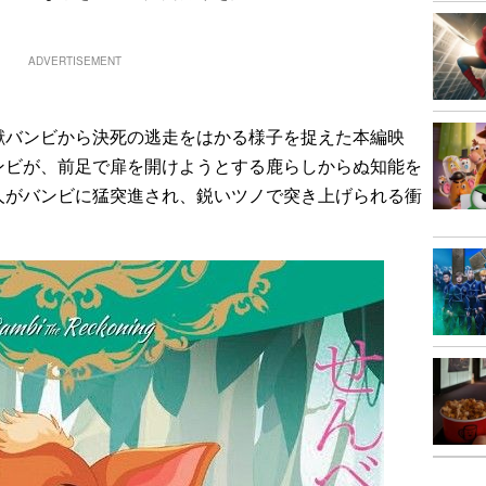
ADVERTISEMENT
バンビから決死の逃走をはかる様子を捉えた本編映
ンビが、前足で扉を開けようとする鹿らしからぬ知能を
人がバンビに猛突進され、鋭いツノで突き上げられる衝
。