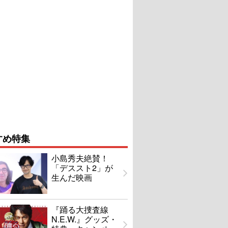
すめ特集
小島秀夫絶賛！
「デススト2」が
生んだ映画
『踊る大捜査線
N.E.W.』グッズ・