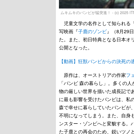
ムキムキのバンビが猛突進！ - (c) 2025 ITN Distri
児童文学の名作として知られる「
写映画『
子鹿のゾンビ
』（8月2
た。また、初日特典となる日本オ
公開となった。
【動画】狂獣バンビからの決死の
原作は、オーストリアの作家
フ
「バンビ 森の暮らし」。多くの
物の厳しい世界を描いた成長記で
に最も影響を受けたバンビは、私
森で幸せに暮らしていたバンビが
不明になってしまう。また、自身
ンスター・ゾンビへと変貌する。
た子鹿との再会のため、鋭いツノ