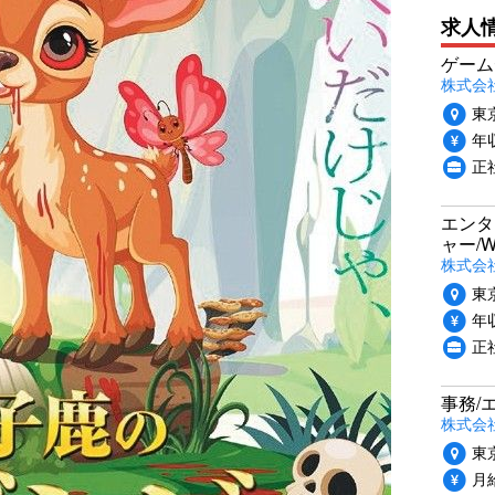
求人
ゲーム
株式会社P
東
年収
正
エンタ
ャー/
株式会社i
東
年収
正
事務/
株式会
東
月給