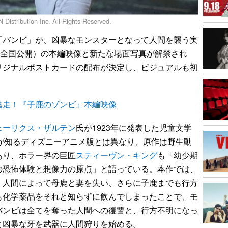
bution Inc. All Rights Reserved.
バンビ」が、凶暴なモンスターとなって人間を襲う実
9日全国公開）の本編映像と新たな場面写真が解禁され
リジナルポストカードの配布が決定し、ビジュアルも初
逃走！『子鹿のゾンビ』本編映像
ェーリクス・ザルテン
氏が1923年に発表した児童文学
人が知るディズニーアニメ版とは異なり、原作は野生動
あり、ホラー界の巨匠
スティーヴン・キング
も「幼少期
の恐怖体験と想像力の原点」と語っている。本作では、
、人間によって母鹿と妻を失い、さらに子鹿までも行方
も化学薬品をそれと知らずに飲んでしまったことで、モ
バンビは全てを奪った人間への復讐と、行方不明になっ
と凶暴な牙を武器に人間狩りを始める。