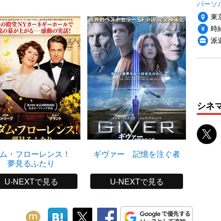
パーソ
東
時給
派
シネ
ダム・フローレンス！
ギヴァー 記憶を注ぐ者
夢見るふたり
U-NEXTで見る
U-NEXTで見る