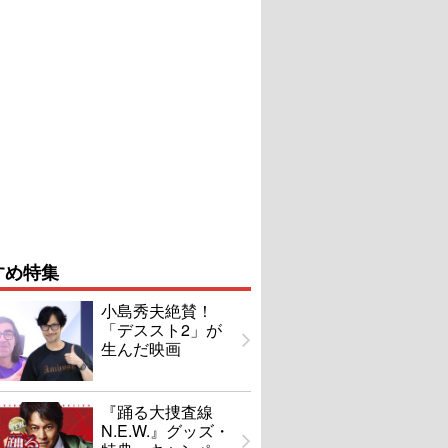
すめ特集
小島秀夫絶賛！
「デススト2」が
生んだ映画
『踊る大捜査線
N.E.W.』グッズ・