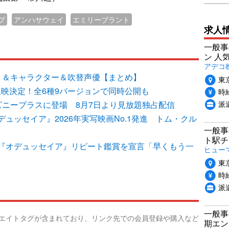
プ
アンハサウェイ
エミリーブラント
求人
一般事
ン 人
アデコ
ト＆キャラクター＆吹替声優【まとめ】
東
上映決定！全6種9バージョンで同時公開も
時給
派
ズニープラスに登場 8月7日より見放題独占配信
ュッセイア』2026年実写映画No.1発進 トム・クル
一般事
ト駅チ
『オデュッセイア』リピート鑑賞を宣言「早くもう一
ヒュー
東
時給
派
一般事
リエイトタグが含まれており、リンク先での会員登録や購入など
期エン