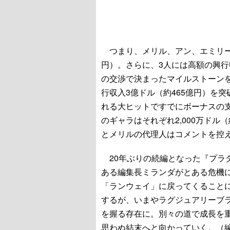
つまり、メリル、アン、エミリーの出
円）。さらに、3人には高額の興行
の交渉で決まったマイルストーン
行収入3億ドル（約465億円）を
れる大ヒットですでにボーナスの
のギャラはそれぞれ2,000万ドル
とメリルの代理人はコメントを控
20年ぶりの続編となった『プラ
ある編集長ミランダがとある危機
「ランウェイ」に戻ってくること
するが、いまやラグジュアリーブ
を握る存在に。別々の道で成長を
思わぬ結末へと向かっていく。（