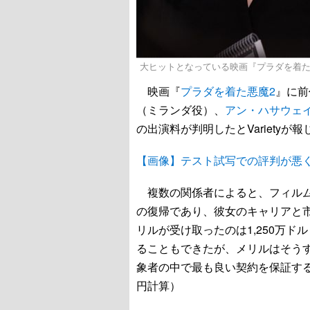
大ヒットとなっている映画『プラダを着た悪魔2』 - (C) 2
映画『
プラダを着た悪魔2
』に前
（ミランダ役）、
アン・ハサウェ
の出演料が判明したとVarietyが報
【画像】テスト試写での評判が悪
複数の関係者によると、フィルム
の復帰であり、彼女のキャリアと
リルが受け取ったのは1,250万ドル
ることもできたが、メリルはそうす
象者の中で最も良い契約を保証する
円計算）