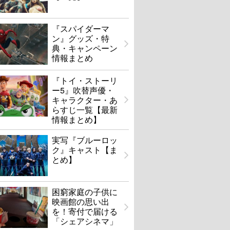
『スパイダーマ
ン』グッズ・特
典・キャンペーン
情報まとめ
『トイ・ストーリ
ー5』吹替声優・
キャラクター・あ
らすじ一覧【最新
情報まとめ】
実写『ブルーロッ
ク』キャスト【ま
とめ】
困窮家庭の子供に
映画館の思い出
を！寄付で届ける
「シェアシネマ」