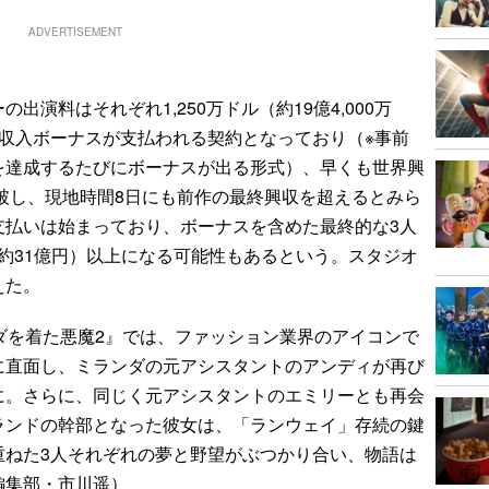
ADVERTISEMENT
演料はそれぞれ1,250万ドル（約19億4,000万
収入ボーナスが支払われる契約となっており（※事前
を達成するたびにボーナスが出る形式）、早くも世界興
突破し、現地時間8日にも前作の最終興収を超えるとみら
支払いは始まっており、ボーナスを含めた最終的な3人
（約31億円）以上になる可能性もあるという。スタジオ
えた。
ダを着た悪魔2』では、ファッション業界のアイコンで
に直面し、ミランダの元アシスタントのアンディが再び
に。さらに、同じく元アシスタントのエミリーとも再会
ランドの幹部となった彼女は、「ランウェイ」存続の鍵
重ねた3人それぞれの夢と野望がぶつかり合い、物語は
編集部・市川遥）