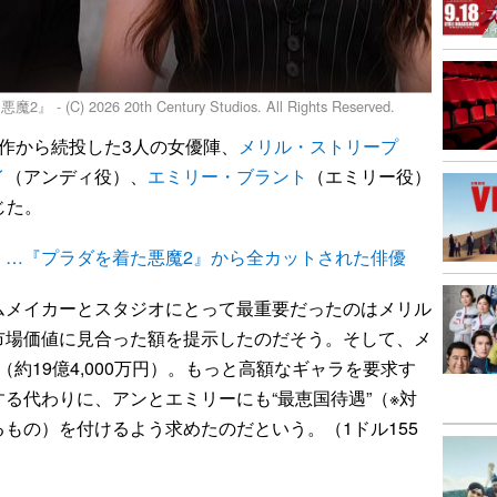
026 20th Century Studios. All Rights Reserved.
作から続投した3人の女優陣、
メリル・ストリープ
イ
（アンディ役）、
エミリー・ブラント
（エミリー役）
じた。
く…『プラダを着た悪魔2』から全カットされた俳優
メイカーとスタジオにとって最重要だったのはメリル
市場価値に見合った額を提示したのだそう。そして、メ
（約19億4,000万円）。もっと高額なギャラを要求す
る代わりに、アンとエミリーにも“最恵国待遇”（※対
もの）を付けるよう求めたのだという。（1ドル155