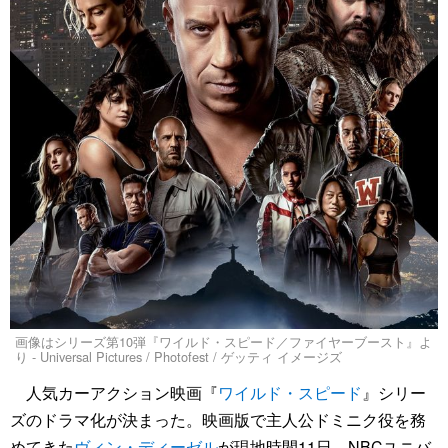
画像はシリーズ第10弾『ワイルド・スピード／ファイヤーブースト』よ
り - Universal Pictures / Photofest / ゲッティ イメージズ
人気カーアクション映画『
ワイルド・スピード
』シリー
ズのドラマ化が決まった。映画版で主人公ドミニク役を務
めてきた
ヴィン・ディーゼル
が現地時間11日、NBCユニバ