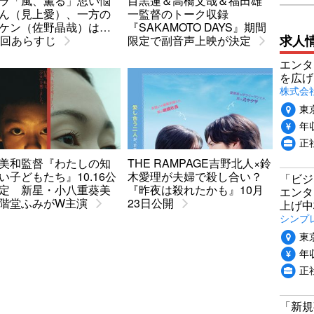
ラ「風、薫る」思い悩
目黒蓮＆高橋文哉＆福田雄
ん（見上愛）、一方の
一監督のトーク収録
ケン（佐野晶哉）は…
『SAKAMOTO DAYS』期間
求人
3回あらすじ
限定で副音声上映が決定
エンタ
を広げ
株式会
東
年収
正
美和監督『わたしの知
THE RAMPAGE吉野北人×鈴
い子どもたち』10.16公
木愛理が夫婦で殺し合い？
「ビジ
定 新星・小八重葵美
『昨夜は殺れたかも』10月
エンタ
階堂ふみがW主演
23日公開
上げ中
シンプ
東
年収
正
「新規