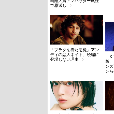
画館大賞アンバサダー就任
で恩返し
『プラダを着た悪魔』アン
ディの恋人ネイト、続編に
「X
登場しない理由
版、
ンズ
ンら