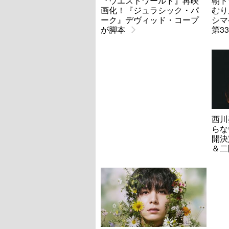
『ウエストワールド』再映
朝ド
画化！『ジュラシック・パ
むり
ーク』デヴィッド・コープ
シマ
が脚本
第3
西川
らな
開決
＆二