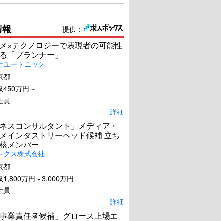
情報
提供：
メ×テクノロジーで表現者の可能性
る「プランナー」
社ユートニック
京都
450万円～
社員
詳細
ネスコンサルタント」メディア・
メインダストリーヘッド候補 立ち
核メンバー
レクス株式会社
京都
1,800万円～3,000万円
社員
詳細
事業責任者候補」グロース上場エ