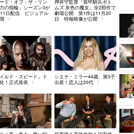
ード・オブ・ザ・リン
押井守監督『装甲騎兵ボト
力の指輪」シーズン3が
ムズ 灰色の魔女』全2部作で
月11日配信 ビジュアル
劇場公開 第1作は11月20
開
日 特報映像が公開
イルド・スピード』ド
シエナ・ミラー44歳、第3子
化！正式発表
出産！恋人は20代