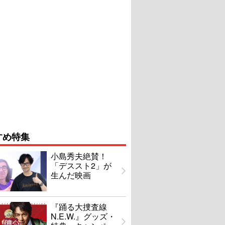
すめ特集
小島秀夫絶賛！
「デススト2」が
生んだ映画
『踊る大捜査線
N.E.W.』グッズ・