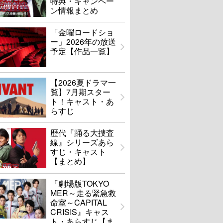
特典・キャンペー
ン情報まとめ
「金曜ロードショ
ー」2026年の放送
予定【作品一覧】
【2026夏ドラマ一
覧】7月期スター
ト！キャスト・あ
らすじ
歴代『踊る大捜査
線』シリーズあら
すじ・キャスト
【まとめ】
『劇場版TOKYO
MER～走る緊急救
命室～CAPITAL
CRISIS』キャス
ト・あらすじ【ま