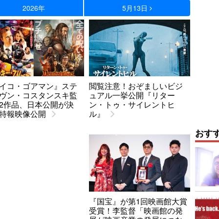
2026年
5月13日
イコ・ゴアマン』ステ
閲覧注意！おぞましいビジ
ヴン・コスタンスキ監
ュアル一挙公開『リター
2作品、日本公開が決
ン・トゥ・サイレントヒ
特報映像公開
ル』
おす
『国宝』が第1回映画館大賞
受賞！李監督「映画館の発