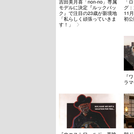
吉田美月喜「non-no」専属
「ロ
モデルに決定『ルックバッ
グ：
ク』で注目の23歳が新境地
11
「私らしく頑張っていきま
初公
す！」
『ワ
ラマ