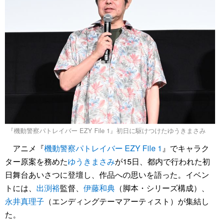
『機動警察パトレイバー EZY File 1』初日に駆けつけたゆうきまさみ
アニメ『
機動警察パトレイバー EZY File 1
』でキャラク
ター原案を務めた
ゆうきまさみ
が15日、都内で行われた初
日舞台あいさつに登壇し、作品への思いを語った。イベン
トには、
出渕裕
監督、
伊藤和典
（脚本・シリーズ構成）、
永井真理子
（エンディングテーマアーティスト）が集結し
た。