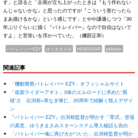
す」と語ると「企画が立ち上がったときは『もう作れない
んじゃないかな』と思ったのですが『こういう形だったら
まあ描けるかな』という感じです」とやや謙遜しつつ「30
年ぶりぐらいに描く『パトレイバー』なので自信はないで
すよ」と苦笑いを浮かべていた。（磯部正和）
パトレイバーEZY
ゆうきまさみ
HEADGEAR
patlabor
関連記事
「機動警察パトレイバー EZY」オフィシャルサイト
「仮面ライダーアギト」3体のエルロードに求めた“異
様”さ 出渕裕×草なぎ琢仁、25周年で紐解く怪人デザイ
ン
『パトレイバー EZY』出渕裕監督が明かす「零式」登場
の真意、ゆうきまさみスターシステム導入秘話も告白
「パトレイバー魂に再び火がついた」出渕裕監督が明か