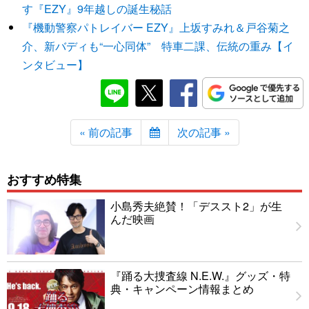
す『EZY』9年越しの誕生秘話
『機動警察パトレイバー EZY』上坂すみれ＆戸谷菊之
介、新バディも“一心同体” 特車二課、伝統の重み【イ
ンタビュー】
« 前の記事
次の記事 »
おすすめ特集
小島秀夫絶賛！「デススト2」が生
んだ映画
『踊る大捜査線 N.E.W.』グッズ・特
典・キャンペーン情報まとめ