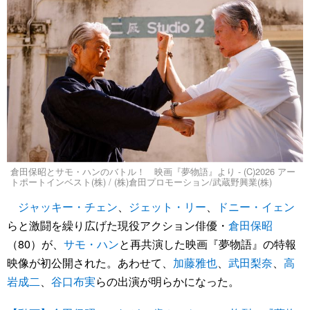
倉田保昭とサモ・ハンのバトル！ 映画『夢物語』より - (C)2026 アー
トポートインベスト(株) / (株)倉田プロモーション/武蔵野興業(株)
ジャッキー・チェン
、
ジェット・リー
、
ドニー・イェン
らと激闘を繰り広げた現役アクション俳優・
倉田保昭
（80）が、
サモ・ハン
と再共演した映画『夢物語』の特報
映像が初公開された。あわせて、
加藤雅也
、
武田梨奈
、
高
岩成二
、
谷口布実
らの出演が明らかになった。