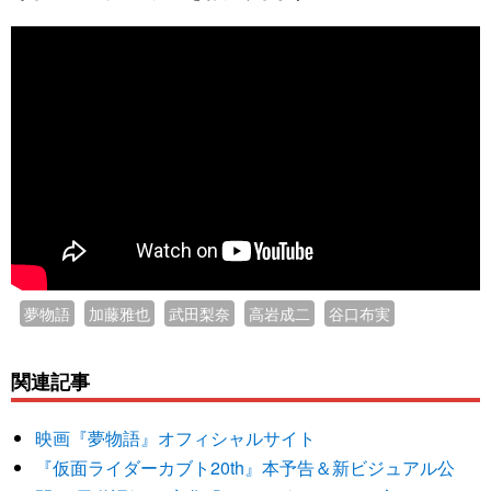
夢物語
加藤雅也
武田梨奈
高岩成二
谷口布実
関連記事
映画『夢物語』オフィシャルサイト
『仮面ライダーカブト20th』本予告＆新ビジュアル公