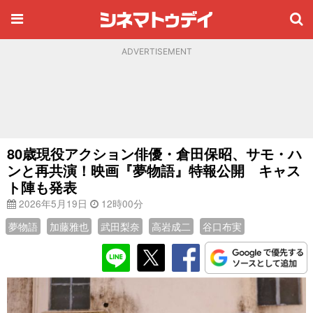
ADVERTISEMENT
80歳現役アクション俳優・倉田保昭、サモ・ハ
ンと再共演！映画『夢物語』特報公開 キャス
ト陣も発表
2026年5月19日
12時00分
夢物語
加藤雅也
武田梨奈
高岩成二
谷口布実