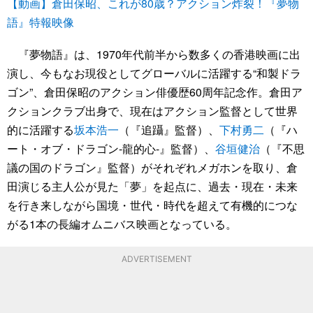
【動画】倉田保昭、これが80歳？アクション炸裂！『夢物
語』特報映像
『夢物語』は、1970年代前半から数多くの香港映画に出
演し、今もなお現役としてグローバルに活躍する“和製ドラ
ゴン”、倉田保昭のアクション俳優歴60周年記念作。倉田ア
クションクラブ出身で、現在はアクション監督として世界
的に活躍する
坂本浩一
（『追躡』監督）、
下村勇二
（『ハ
ート・オブ・ドラゴン‐龍的心‐』監督）、
谷垣健治
（『不思
議の国のドラゴン』監督）がそれぞれメガホンを取り、倉
田演じる主人公が見た「夢」を起点に、過去・現在・未来
を行き来しながら国境・世代・時代を超えて有機的につな
がる1本の長編オムニバス映画となっている。
ADVERTISEMENT