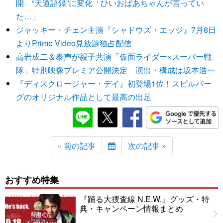
開 “天道語録”に変化「ひいおばあちゃんが言ってい
た…」
ジャッキー・チェン主演『シャドウズ・エッジ』7月8日
よりPrime Video見放題独占配信
高岩成二＆泰声が親子共演「仮面ライダー×スーパー戦
隊」特別映像プレミア公開決定 演出・構成は坂本浩一
『ディスクロージャー・デイ』初登場1位！スピルバー
グのオリジナル作品として最高の出足
« 前の記事
次の記事 »
おすすめ特集
『踊る大捜査線 N.E.W.』グッズ・特
典・キャンペーン情報まとめ