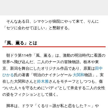
そんなある日、シマケンが病院にやって来て、りんに
「セツに会わせてほしい」と懇願する。
「風、薫る」とは
朝ドラ第114作「風、薫る」は、激動の明治時代に看護の
世界へ飛び込んだ、二人のナースの冒険物語。栃木や東
京、新潟を舞台にしたオリジナル作品であり、原案は
田中
ひかる
氏の著書「明治のナイチンゲール
大関和
物語」。実
在した大関和さんと
鈴木雅
さんをモチーフとしつつも、傷
ついた人々を守るために“バディ”として奔走する二人の女性
の姿をフィクションとして描く。
脚本は、ドラマ「くるり～誰が私と恋をした？～」や