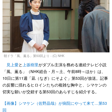
朝ドラ「風、薫る」第53回より - (C) NHK
見上愛
と
上坂樹里
がダブル主演を務める連続テレビ小説
「風、薫る」（NHK総合・月～土、午前8時～ほか）は、
10日に第11週「凪（なぎ）にそよぐ」第53回が放送。記事
の反響に揺れるヒロインたちの複雑な胸中と、シマケンの
切実な願いが交錯する第53回のあらすじを紹介する。
【画像】シマケン（佐野晶哉）が病院にやって来て…第53
回