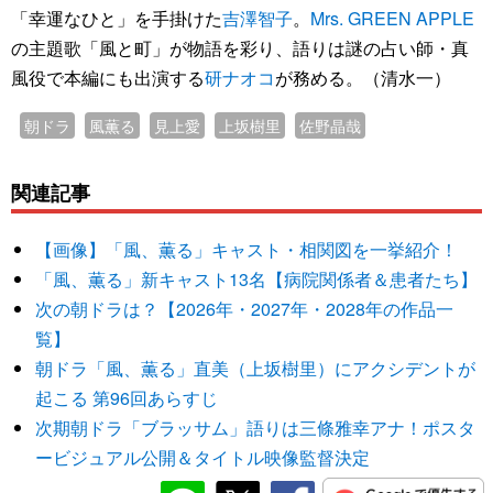
「幸運なひと」を手掛けた
吉澤智子
。
Mrs. GREEN APPLE
の主題歌「風と町」が物語を彩り、語りは謎の占い師・真
風役で本編にも出演する
研ナオコ
が務める。（清水一）
朝ドラ
風薫る
見上愛
上坂樹里
佐野晶哉
関連記事
【画像】「風、薫る」キャスト・相関図を一挙紹介！
「風、薫る」新キャスト13名【病院関係者＆患者たち】
次の朝ドラは？【2026年・2027年・2028年の作品一
覧】
朝ドラ「風、薫る」直美（上坂樹里）にアクシデントが
起こる 第96回あらすじ
次期朝ドラ「ブラッサム」語りは三條雅幸アナ！ポスタ
ービジュアル公開＆タイトル映像監督決定