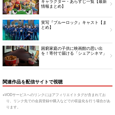
キャラクター・あらすじ一覧【最新
情報まとめ】
実写『ブルーロック』キャスト【ま
とめ】
困窮家庭の子供に映画館の思い出
を！寄付で届ける「シェアシネマ」
関連作品を配信サイトで視聴
※VODサービスへのリンクにはアフィリエイトタグが含まれてお
り、リンク先での会員登録や購入などでの収益化を行う場合があ
ります。