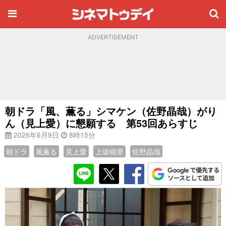
ADVERTISEMENT
朝ドラ「風、薫る」シマケン（佐野晶哉）がり
ん（見上愛）に懇願する 第53回あらすじ
2026年6月9日
8時15分
朝ドラ
風薫る
見上愛
上坂樹里
佐野晶哉