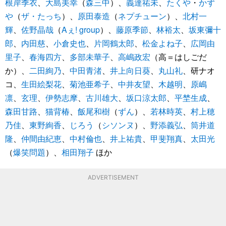
根岸季衣
、
大島美幸
（
森三中
）、
義達祐未
、
たくや
・
かず
や
（
ザ・たっち
）、
原田泰造
（
ネプチューン
）、
北村一
輝
、
佐野晶哉
（
Aぇ! group
）、
藤原季節
、
林裕太
、
坂東彌十
郎
、
内田慈
、
小倉史也
、
片岡鶴太郎
、
松金よね子
、
広岡由
里子
、
春海四方
、
多部未華子
、
高嶋政宏
（高＝はしごだ
か）、
二田絢乃
、
中田青渚
、
井上向日葵
、
丸山礼
、研ナオ
コ、
生田絵梨花
、
菊池亜希子
、
中井友望
、
木越明
、
原嶋
凛
、
玄理
、
伊勢志摩
、
古川雄大
、
坂口涼太郎
、
平埜生成
、
森田甘路
、
猫背椿
、
飯尾和樹
（
ずん
）、
若林時英
、
村上穂
乃佳
、
東野絢香
、
じろう
（
シソンヌ
）、
野添義弘
、
筒井道
隆
、
仲間由紀恵
、
中村倫也
、
井上祐貴
、
甲斐翔真
、
太田光
（
爆笑問題
）、
相田翔子
ほか
ADVERTISEMENT