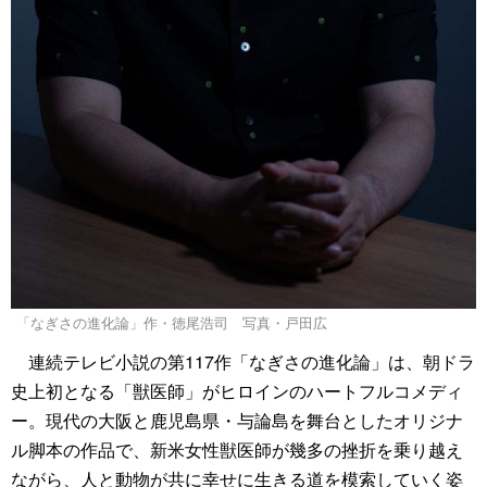
「なぎさの進化論」作・徳尾浩司 写真・戸田広
連続テレビ小説の第117作「なぎさの進化論」は、朝ドラ
史上初となる「獣医師」がヒロインのハートフルコメディ
ー。現代の大阪と鹿児島県・与論島を舞台としたオリジナ
ル脚本の作品で、新米女性獣医師が幾多の挫折を乗り越え
ながら、人と動物が共に幸せに生きる道を模索していく姿