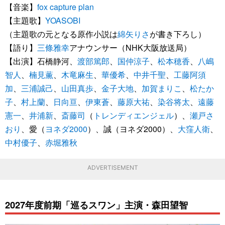
【音楽】
fox capture plan
【主題歌】
YOASOBI
（主題歌の元となる原作小説は
綿矢りさ
が書き下ろし）
【語り】
三條雅幸
アナウンサー（NHK大阪放送局）
【出演】石橋静河、
渡部篤郎
、
国仲涼子
、
松本穂香
、
八嶋
智人
、
楠見薫
、
木竜麻生
、
華優希
、
中井千聖
、
工藤阿須
加
、
三浦誠己
、
山田真歩
、
金子大地
、
加賀まりこ
、
松たか
子
、
村上蘭
、
日向亘
、
伊東蒼
、
藤原大祐
、
染谷将太
、
遠藤
憲一
、
井浦新
、
斎藤司
（
トレンディエンジェル
）、
瀬戸さ
おり
、愛（
ヨネダ2000
）、誠（ヨネダ2000）、
大窪人衛
、
中村優子
、
赤堀雅秋
ADVERTISEMENT
2027年度前期「巡るスワン」主演・森田望智