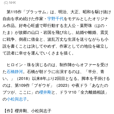
(C) NHK
第115作「ブラッサム」は、明治、大正、昭和を駆け抜け
自由を求め続けた作家・
宇野千代
をモデルとしたオリジナ
ル作品。好奇心旺盛で即行動する主人公・葉野珠（はの・
たま）が故郷の山口・岩国を飛び出し、結婚や離婚、震災
に戦争、倒産に借金と、波乱万丈な生涯を送りながらも小
説を書くことは決してやめず、作家としての地位を確立し
て読者に幸せを運んでいくさまを描く。
ヒロイン・珠を演じるのは、制作陣からオファーを受け
た
石橋静河
。石橋が朝ドラに出演するのは、「半分、青
い。」（2018）以来8年ぶり2回目となる。脚本を手掛ける
のは、第109作「ブギウギ」（2023）や夜ドラ「あなたの
ブツが、ここに」の
櫻井剛
と、ドラマ10「全力離婚相談」
の
小松與志子
。
【作】櫻井剛、小松與志子