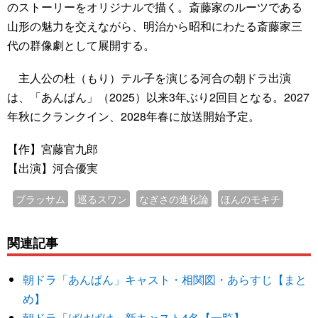
のストーリーをオリジナルで描く。斎藤家のルーツである
山形の魅力を交えながら、明治から昭和にわたる斎藤家三
代の群像劇として展開する。
主人公の杜（もり）テル子を演じる河合の朝ドラ出演
は、「あんぱん」（2025）以来3年ぶり2回目となる。2027
年秋にクランクイン、2028年春に放送開始予定。
【作】宮藤官九郎
【出演】河合優実
ブラッサム
巡るスワン
なぎさの進化論
ほんのモキチ
関連記事
朝ドラ「あんぱん」キャスト・相関図・あらすじ【まと
め】
朝ドラ「ばけばけ」新キャスト4名【一覧】