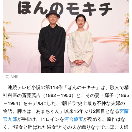
(C) NHK
連続テレビ小説の第118作「ほんのモキチ」は、歌人で精
神科医の斎藤茂吉（1882～1953）と、その妻・輝子（1895
～1984）をモデルにした、“朝ドラ”史上最も不仲な夫婦の
物語。脚本は「あまちゃん」以来15年ぶり2回目となる
宮藤
官九郎
が手掛け、ヒロインを
河合優実
が務める。原作はな
く、“猛女と呼ばれた淑女”とその夫が織りなすでこぼこ夫婦