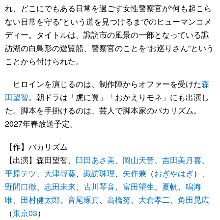
れ、どこにでもある日常を過ごす女性警察官が“何も起こら
ない日常を守る”という道を見つけるまでのヒューマンコメ
ディー。タイトルは、諏訪市の風景の一部となっている諏
訪湖の白鳥形の遊覧船、警察官のことを“お巡りさん”という
ことから付けられた。
ヒロインを演じるのは、制作陣からオファーを受けた
森
田望智
。朝ドラは「虎に翼」「おかえりモネ」にも出演し
た。脚本を手掛けるのは、芸人で脚本家のバカリズム。
2027年春放送予定。
【作】バカリズム
【出演】森田望智、
臼田あさ美
、
岡山天音
、
吉田美月喜
、
平原テツ
、
大津尋葵
、
諏訪珠理
、
矢作兼
（
おぎやはぎ
）、
野間口徹
、
志田未来
、
古川琴音
、
富田望生
、
夏帆
、
鳴海
唯
、
田村健太郎
、
音尾琢真
、
高橋努
、
大倉孝二
、
角田晃広
（
東京03
）