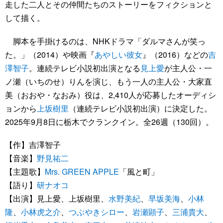
走した二人とその仲間たちのストーリーをフィクションと
して描く。
脚本を手掛けるのは、NHKドラマ「ダルマさんが笑っ
た。」（2014）や映画『
あやしい彼女
』（2016）などの
吉
澤智子
。連続テレビ小説初出演となる
見上愛
が主人公・一
ノ瀬（いちのせ）りんを演じ、もう一人の主人公・大家直
美（おおや・なおみ）役は、2,410人が応募したオーディシ
ョンから
上坂樹里
（連続テレビ小説初出演）に決定した。
2025年9月8日に栃木でクランクイン。全26週（130回）。
【作】吉澤智子
【音楽】
野見祐二
【主題歌】
Mrs. GREEN APPLE
「風と町」
【語り】
研ナオコ
【出演】見上愛、上坂樹里、
水野美紀
、
早坂美海
、
小林
隆
、
小林虎之介
、
つぶやきシロー
、
岩瀬顕子
、
三浦貴大
、