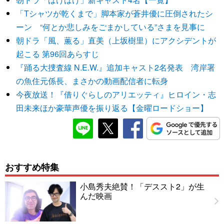
「Tシャツが乾くまで」脚本家が蒼井優に圧倒されたシ
ーン “何とか悲しみをごまかしている”さまを見事に
朝ドラ「風、薫る」直美（上坂樹里）にアクシデントが
起こる 第96回あらすじ
『踊る大捜査線 N.E.W.』追加キャスト2名発表 湾岸署
の魚住元係長、まさかの動画配信者に転身
今夜放送！『借りぐらしのアリエッティ』ヒロイン・志
田未来ほか豪華声優を振り返る【金曜ロードショー】
おすすめ特集
小島秀夫絶賛！「デススト2」が生
んだ映画