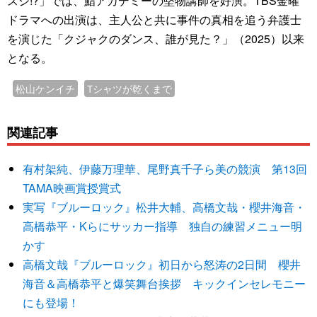
スシ!?」では、鮨アカデミーの堅物講師を好演。TBS金曜
ドラマへの出演は、主人公と共に事件の真相を追う弁護士
を演じた「クジャクのダンス、誰が見た？」（2025）以来
となる。
松山ケンイチ
Tシャツが乾くまで
関連記事
有村架純、伊藤万理華、尾野真千子ら美の競演 第13回
TAMA映画賞授賞式
実写『ブルーロック』松井大輔、高橋文哉・櫻井海音・
高橋恭平・Kらにサッカー指導 独自の練習メニュー明
かす
高橋文哉『ブルーロック』初日から怒涛の2日間 櫻井
海音＆高橋恭平と爆笑舞台挨拶 キックインセレモニー
にも登場！