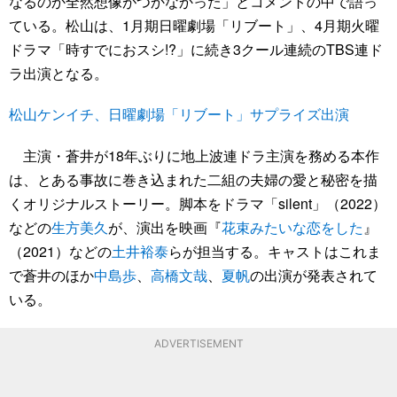
なるのか全然想像がつかなかった」とコメントの中で語っ
ている。松山は、1月期日曜劇場「リブート」、4月期火曜
ドラマ「時すでにおスシ!?」に続き3クール連続のTBS連ド
ラ出演となる。
松山ケンイチ、日曜劇場「リブート」サプライズ出演
主演・蒼井が18年ぶりに地上波連ドラ主演を務める本作
は、とある事故に巻き込まれた二組の夫婦の愛と秘密を描
くオリジナルストーリー。脚本をドラマ「silent」（2022）
などの
生方美久
が、演出を映画『
花束みたいな恋をした
』
（2021）などの
土井裕泰
らが担当する。キャストはこれま
で蒼井のほか
中島歩
、
高橋文哉
、
夏帆
の出演が発表されて
いる。
ADVERTISEMENT