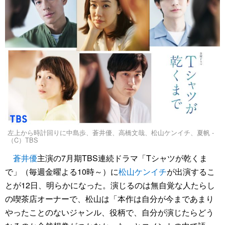
左上から時計回りに中島歩、蒼井優、高橋文哉、松山ケンイチ、夏帆 -
（C）TBS
蒼井優
主演の7月期TBS連続ドラマ「Tシャツが乾くま
で」（毎週金曜よる10時～）に
松山ケンイチ
が出演するこ
とが12日、明らかになった。演じるのは無自覚な人たらし
の喫茶店オーナーで、松山は「本作は自分が今まであまり
やったことのないジャンル、役柄で、自分が演じたらどう