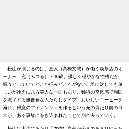
松山が演じるのは、直人（高橋文哉）が働く喫茶店のオ
ーナー、充（みつる）・40歳。優しく穏やかな性格だが、
飄々としていてどこか掴みどころがない。誰に対しても優
しいがゆえに八方美人な一面もあり、独特の空気感で周囲
を魅了する無自覚な人たらしタイプ。おいしいコーヒーを
淹れ、得意のフィナンシェを作るという充の当たり前の日
常が、ある事故に巻き込まれたことで崩れ去っていく。
松山は出演にあたり「本作は自分が今まであまりやった