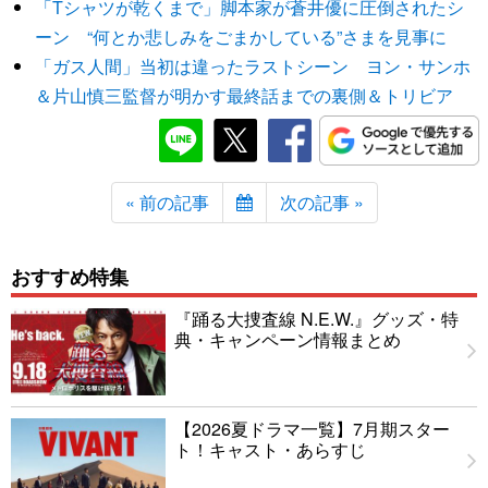
「Tシャツが乾くまで」脚本家が蒼井優に圧倒されたシ
ーン “何とか悲しみをごまかしている”さまを見事に
「ガス人間」当初は違ったラストシーン ヨン・サンホ
＆片山慎三監督が明かす最終話までの裏側＆トリビア
« 前の記事
次の記事 »
おすすめ特集
『踊る大捜査線 N.E.W.』グッズ・特
典・キャンペーン情報まとめ
【2026夏ドラマ一覧】7月期スター
ト！キャスト・あらすじ