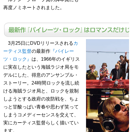
再度ノミネートされました。
3月25日にDVDリリースされる
カ
ーティス監督
の最新作
『パイレー
ツ・ロック』
は、1966年のイギリス
に実在したという海賊ラジオ局をモ
デルにした、得意のアンサンブル・
ストーリー。24時間ロックを流し続
ける海賊ラジオ局と、ロックを規制
しようとする政府の攻防戦を、ちょ
っと甘酸っぱい青春や思わず笑って
しまうコメディーセンスを交えて、
実にカーティス監督らしく描いてい
ます。