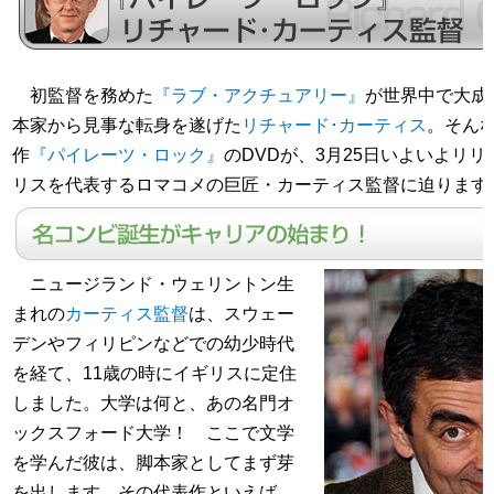
初監督を務めた
『ラブ・アクチュアリー』
が世界中で大成
本家から見事な転身を遂げた
リチャード･カーティス
。そん
作
『パイレーツ・ロック』
のDVDが、3月25日いよいよリ
リスを代表するロマコメの巨匠・カーティス監督に迫ります
ニュージランド・ウェリントン生
まれの
カーティス監督
は、スウェー
デンやフィリピンなどでの幼少時代
を経て、11歳の時にイギリスに定住
しました。大学は何と、あの名門オ
ックスフォード大学！ ここで文学
を学んだ彼は、脚本家としてまず芽
を出します。その代表作といえば、