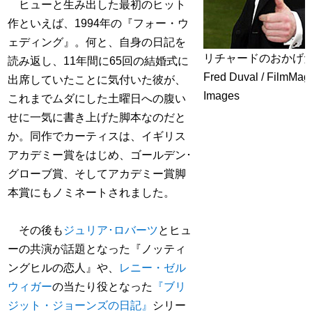
ヒューと生み出した最初のヒット
作といえば、1994年の『フォー・ウ
ェディング』。何と、自身の日記を
リチャードのおかげ
読み返し、11年間に65回の結婚式に
Fred Duval / FilmMagi
出席していたことに気付いた彼が、
Images
これまでムダにした土曜日への腹い
せに一気に書き上げた脚本なのだと
か。同作でカーティスは、イギリス
アカデミー賞をはじめ、ゴールデン･
グローブ賞、そしてアカデミー賞脚
本賞にもノミネートされました。
その後も
ジュリア･ロバーツ
とヒュ
ーの共演が話題となった『ノッティ
ングヒルの恋人』や、
レニー・ゼル
ウィガー
の当たり役となった
『ブリ
ジット・ジョーンズの日記』
シリー