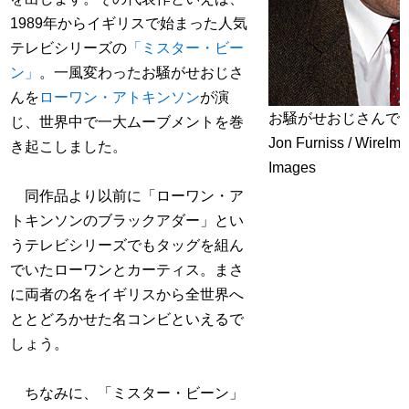
1989年からイギリスで始まった人気
テレビシリーズの
「ミスター・ビー
ン」
。一風変わったお騒がせおじさ
んを
ローワン・アトキンソン
が演
お騒がせおじさんで
じ、世界中で一大ムーブメントを巻
Jon Furniss / WireIma
き起こしました。
Images
同作品より以前に「ローワン・ア
トキンソンのブラックアダー」とい
うテレビシリーズでもタッグを組ん
でいたローワンとカーティス。まさ
に両者の名をイギリスから全世界へ
ととどろかせた名コンビといえるで
しょう。
ちなみに、「ミスター・ビーン」