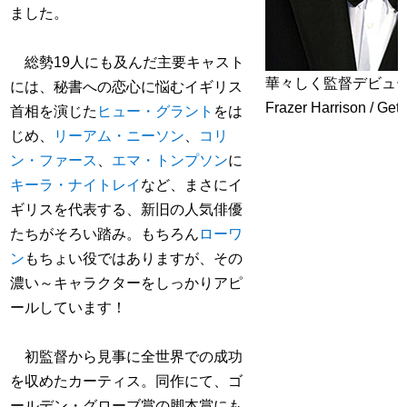
ました。
総勢19人にも及んだ主要キャスト
華々しく監督デビュ
には、秘書への恋心に悩むイギリス
Frazer Harrison / Get
首相を演じた
ヒュー・グラント
をは
じめ、
リーアム・ニーソン
、
コリ
ン・ファース
、
エマ・トンプソン
に
キーラ・ナイトレイ
など、まさにイ
ギリスを代表する、新旧の人気俳優
たちがそろい踏み。もちろん
ローワ
ン
もちょい役ではありますが、その
濃い～キャラクターをしっかりアピ
ールしています！
初監督から見事に全世界での成功
を収めたカーティス。同作にて、ゴ
ールデン・グローブ賞の脚本賞にも