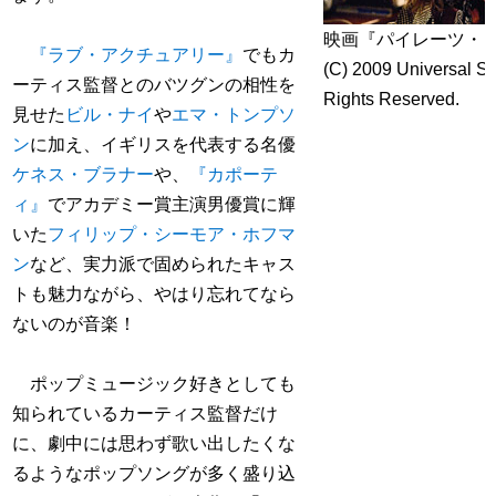
映画『パイレーツ・
『ラブ・アクチュアリー』
でもカ
(C) 2009 Universal Stu
ーティス監督とのバツグンの相性を
Rights Reserved.
見せた
ビル・ナイ
や
エマ・トンプソ
ン
に加え、イギリスを代表する名優
ケネス・ブラナー
や、
『カポーテ
ィ』
でアカデミー賞主演男優賞に輝
いた
フィリップ・シーモア・ホフマ
ン
など、実力派で固められたキャス
トも魅力ながら、やはり忘れてなら
ないのが音楽！
ポップミュージック好きとしても
知られているカーティス監督だけ
に、劇中には思わず歌い出したくな
るようなポップソングが多く盛り込