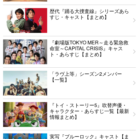
歴代『踊る大捜査線』シリーズあら
すじ・キャスト【まとめ】
『劇場版TOKYO MER～走る緊急救
命室～CAPITAL CRISIS』キャス
ト・あらすじ【まとめ】
「ラヴ上等」シーズン2メンバー
【一覧】
『トイ・ストーリー5』吹替声優・
キャラクター・あらすじ一覧【最新
情報まとめ】
実写『ブルーロック』キャスト【ま