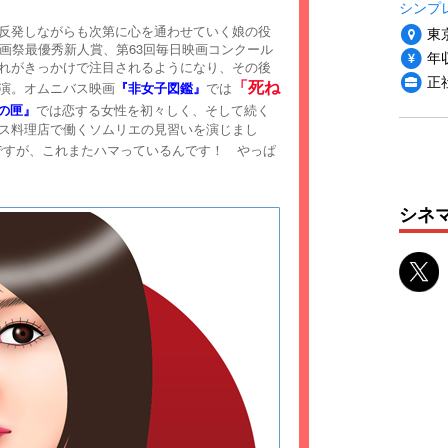
シンプ
反発しながらも次第に心を通わせていく娘の役
東
映画祭最優秀新人賞、第63回毎日映画コンクール
年収
れがきっかけで注目されるようになり、その後
正
「死ね
演。オムニバス映画
『非女子図鑑』
では
の匣』
では恋する女性を初々しく、そして続く
ス料理店で働くソムリエの見習いを演じまし
ですが、これまたハマっているんです！ やっぱ
シネ