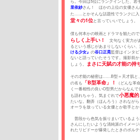
ら。今回は5位にランクインした、若
里依紗
さん！ ほかの上位の女優さん
た……とかそんな話題性でランクに入
堂々の1位
と言っていいでしょう。
僕も何本かの映画とドラマを観たので
らしく上手い！
文句なく実力があ
るという感じがあまりしないくらい、
ける少女』
の
谷口正晃
監督はインタビ
ないと語っていたそうです。撮影前か
まさに天賦の才能の持
しょう。
その才能の秘密は……B型＝天才肌と
「B型革命」！
の名も
（どんな革命
く一番相性の良いO型男だからなんで
小悪魔的
も語れちゃう。気まぐれで
たいな。翻弄（ほんろう）されながら
オーラを放っている女優とか歌手とか
普段から色気を振りまいているよう
さんにしたいような清純派のイメージ
れたリビドーが爆発したときのボルテ