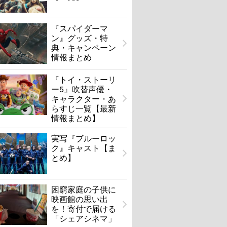
『スパイダーマ
ン』グッズ・特
典・キャンペーン
情報まとめ
『トイ・ストーリ
ー5』吹替声優・
キャラクター・あ
らすじ一覧【最新
情報まとめ】
実写『ブルーロッ
ク』キャスト【ま
とめ】
困窮家庭の子供に
映画館の思い出
を！寄付で届ける
「シェアシネマ」