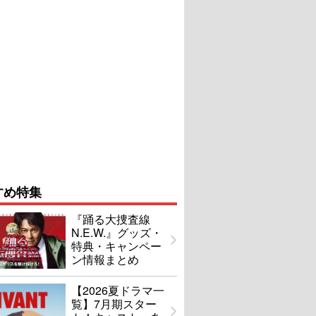
すめ特集
『踊る大捜査線
N.E.W.』グッズ・
特典・キャンペー
ン情報まとめ
【2026夏ドラマ一
覧】7月期スター