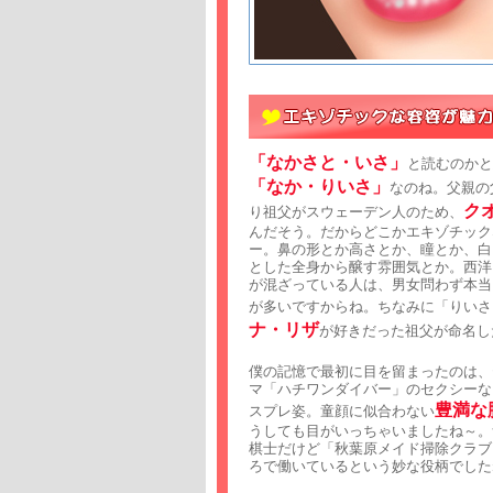
「なかさと・いさ」
と読むのかと
「なか・りいさ」
なのね。父親の
ク
り祖父がスウェーデン人のため、
んだそう。だからどこかエキゾチック
ー。鼻の形とか高さとか、瞳とか、白
とした全身から醸す雰囲気とか。西洋
が混ざっている人は、男女問わず本当
が多いですからね。ちなみに「りいさ
ナ・リザ
が好きだった祖父が命名し
僕の記憶で最初に目を留まったのは、
マ「ハチワンダイバー」のセクシーな
豊満な
スプレ姿。童顔に似合わない
うしても目がいっちゃいましたね～。
棋士だけど「秋葉原メイド掃除クラブ
ろで働いているという妙な役柄でした