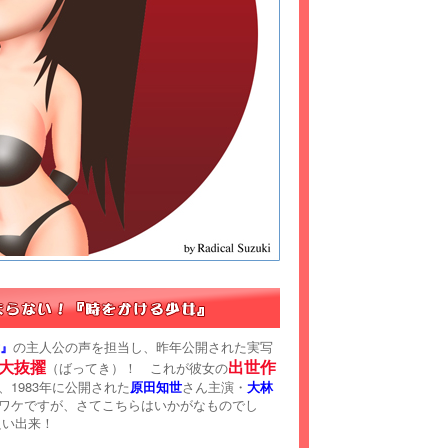
』
の主人公の声を担当し、昨年公開された実写
大抜擢
出世作
（ばってき）！ これが彼女の
1983年に公開された
原田知世
さん主演・
大林
ワケですが、さてこちらはいかがなものでし
良い出来！