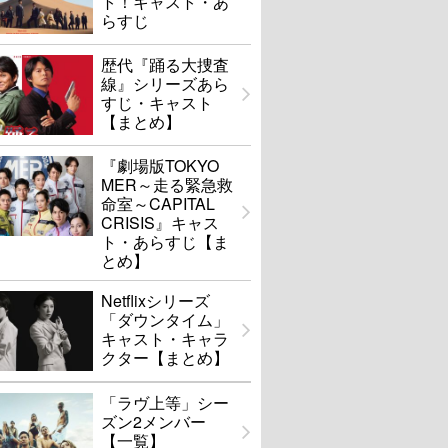
ト！キャスト・あ
らすじ
歴代『踊る大捜査
線』シリーズあら
すじ・キャスト
【まとめ】
『劇場版TOKYO
MER～走る緊急救
命室～CAPITAL
CRISIS』キャス
ト・あらすじ【ま
とめ】
Netflixシリーズ
「ダウンタイム」
キャスト・キャラ
クター【まとめ】
「ラヴ上等」シー
ズン2メンバー
【一覧】