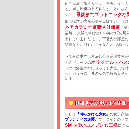
仲さん演じる主人公は、過去にタイム
と、同じ屋根の下で暮らすことになる
最後までプラトニックな
のに、
前に彼女が大粒の涙をこぼすシーンは
本アカデミー賞新人俳優賞
、第
当然！ 余談ですけど1974年の町の
出していましたね～。下宿先の部屋の
雑誌など、何もかもがなんとも懐かし
ちなみに本作は東京都公衆浴場業生活
オリジナル・バス
の入浴シーンの
うのは浴室の壁に貼っても大丈夫な材
るというもの。仲さんの気持ち良さそ
い！
そして
『時をかける少女』
の女子高校
ブラシティの逆襲』
でヒロインのゼブ
SMっぽいコスプレ女王様
にふ