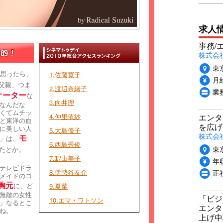
求人
事務/
株式会
東
思ったら、
1.佐藤寛子
月給
父親、つま
2.渡辺奈緒子
業
オーター
な
3.向井理
なんだな
くてムチッ
エンタ
4.仲里依紗
と東洋の血
を広げ
に美しい人
5.大島優子
株式会
モ
」は、
6.西島秀俊
東
たとか。
7.釈由美子
年収
テレビドラ
正
8.伊勢谷友介
メイドのコ
胸元
に、ど
9.夏菜
無敵の女性
「ビジ
10.エマ・ワトソン
」なるとこ
エンタ
ね。
上げ中