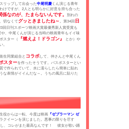
スリップして出会った
中尾明慶
くん演じる青年
わけですが、2人とも明らかに好意を持ち合った
関係なのが、たまらないんです。
別れの
グッときましたね～
日
、切なくて
。第34回
23回日刊スポーツ映画大賞最優秀新人賞受賞も
風景や、中尾くんが演じる当時の映画青年もイイ味
『燃えよ！ドラゴン』
ポスター（
とか）や
い。
コラボ
衛生同業組合と
して、仲さんと中尾くん
ポスター
を作ったそうです。バスポスターとい
質で作られていて、水に濡らしたら簡単に貼れ
うな表情がイイんだな～。うちの風呂に貼りた
生役からは一転、今度は映画
『ゼブラーマン ゼ
ラクイーンを演じました。悪事の限りを尽す
んし、コレがまた最高なんです！ 彼女が歌い踊