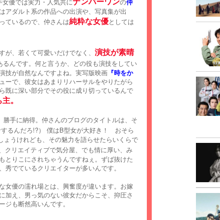
ナンバーワン
手女優では実力・人気共に
の
仲
はアダルト系の作品への出演や、写真集が出
純粋な女優
っているので、仲さんは
としては
演技が素晴
すが、若くて可愛いだけでなく、
るんです。何と言うか、どの役も演技をしてい
演技が自然なんですよね。実写版映画
『時をか
ューで、彼女はあまりリハーサルをやりたがら
ら既に深い部分でその役に成り切っているんで
ち主。
、勝手に納得。仲さんのブログのタイトルは、そ
するんだろ!?） 僕はB型女が大好き！ おそら
しょうけれども、その魅力を語らせたらいくらで
、クリエイティブで気分屋、でも情に厚い、み
もとりこにされちゃうんですねぇ。ずば抜けた
、秀でているクリエイターが多いんです。
な女優の濡れ場とは、興奮度が違います。お嫁
に加え、男っ気のない彼女だからこそ、抑圧さ
ージも断然高いんです。