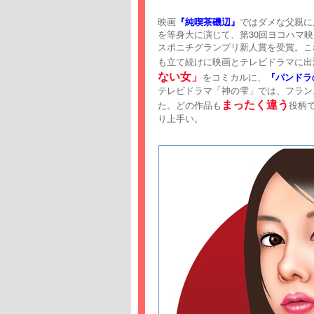
映画
『純喫茶磯辺』
ではダメな父親に
を等身大に演じて、第30回ヨコハマ
スポニチグランプリ新人賞を受賞。こ
も立て続けに映画とテレビドラマに出
ない女」
をコミカルに、
『パンドラ
テレビドラマ「神の雫」では、フラン
まったく違う
た。どの作品も
役柄
り上手い。