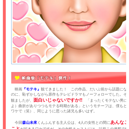
映画
『モテキ』
観てきました！ この作品、だいぶ前から話題にな
のに、恥ずかしながら原作もテレビドラマもノーフォローでした。そ
面白いじゃないですか!!
観ましたが、
「まったくモテない男に
よ）曲折がありつつもモテる時期がある」というモチーフは、僕もと
ワケで（笑）、同じように思った諸兄も多いはず。
あんなこ
今回
森山未來
くんふんする主人公は、4人の女性との間に
こと
が起きるワケですが、その女性キャストには、以前この連載で紹