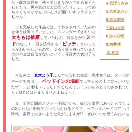
公・藤本幸世を、誘っておきながら寸止めをくら
4.長澤まさみ
わせたり、男を意のままに操ったり……。ってめ
5.宮崎あおい
ちゃくちゃゆがんでいるけど面白いキャラクター
じゃん！
6.華原朋美
でも完成した作品では、うわさされていたみゆ
7.森山未來
き像とは違っていました。スレンダーできれいな
8.鈴木砂羽
太ももは披露
ヌー
していたけど、残念ながら
ド
ビッチ
はなし！ 男を誘惑する「
」といって
9.向井理
もかわいらしいもので、明るく振る舞っているも
10.夏菜
のの本当は自信がないという、等身大の女の子で
した。
ちなみに、
真木よう子
ふんする会社の先輩・唐木素子は、スーツの
ベッドインの場面
デージを着用し、
では主人公の上に乗っかりな
たず！」と叱咤（しった）するなんてシーンがあるとうわさされてい
りゃM男にはたまりませんよねえ～！
ま、全国公開のメジャー作品だから、撮れる限界はあったんでしょ
のS女たちに徹底的にいたぶられるドラマ、っていうハードコア・バ
時代、需要は大きいような気がしますが!? ぜひいつか観てみたいも