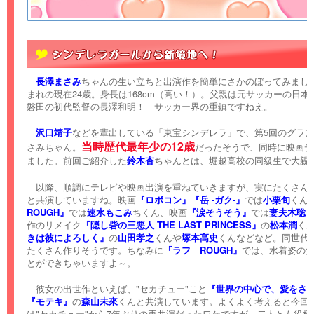
長澤まさみ
ちゃんの生い立ちと出演作を簡単にさかのぼってみましょう
まれの現在24歳。身長は168cm（高い！）。父親は元サッカーの日
磐田の初代監督の長澤和明！ サッカー界の重鎮ですねえ。
沢口靖子
などを輩出している「東宝シンデレラ」で、第5回のグラ
当時歴代最年少の12歳
さみちゃん。
だったそうで、同時に映画デ
ました。前回ご紹介した
鈴木杏
ちゃんとは、堀越高校の同級生で大親
以降、順調にテレビや映画出演を重ねていきますが、実にたくさん
と共演していますね。映画
『ロボコン』
『岳 -ガク-』
では
小栗旬
くん
ROUGH』
では
速水もこみ
ちくん、映画
『涙そうそう』
では
妻夫木聡
作のリメイク
『隠し砦の三悪人 THE LAST PRINCESS』
の
松本潤
く
きは彼によろしく』
の
山田孝之
くんや
塚本高史
くんなどなど。同世代
たくさん作りそうです。ちなみに
『ラフ ROUGH』
では、水着姿の
とができちゃいますよ～。
彼女の出世作といえば、"セカチュー"こと
『世界の中心で、愛をさ
『モテキ』
の
森山未來
くんと共演しています。よくよく考えると今回
は"セカチュー"から7年ぶりの再共演だったワケですが、二人とも役