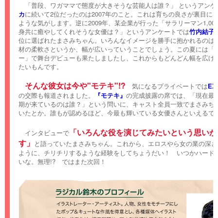
「普段、ワガママで態度が大きそうな芸能人は誰？」 というアンケ
カ
に続いて2位だったのは2007年のこと。これは育ちの良さが裏目に
ような気がします。逆に2009年、某企業が行った「サラリーマン1,00
身共に癒やしてくれそうな女優は？」というアンケートでは
竹内結子
位に選ばれたまさみちゃん。いろんなイメージを勝手に抱かれるのは
材の柔軟さというか、幅が広いっていうことでしょう。この夏には「
ー」で舞台デビューも果たしましたし、これからもどんどん幅を広げ
たいもんです。
そんな彼女は今や"モテキ"!?
気になるプライベートでは
EX
の交際も報道されました。
『モテキ』
の完成披露の席では、「現在最
期が来ているのは誰？」という問いに、キャスト全員一致でまさみち
いたとか。誰もが認めるほど、今最も輝いている女優さんといえるで
「いろんな役を演じてみたいという思いが
インタビューで
す」
と語っていたまさみちゃん。これから、エロスやら女の業の深さ
ように、チリチリするような経験をしてちょうだい！ いつかハード
いな。無理!? ではまた次回！