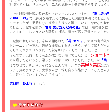
対照的ですね。見比べたら、二人の成長を十分確認できるでしょうね
それ以降清純派の役が多かったまさみちゃんですが、
『隠し砦の三悪人
PRINCESS』
では身分を隠すために男装したお姫様を演じました。映
イチでしたが、男勝りなお姫様をキリッと演じていて、なかなか時代
ましたね。翌年公開の
『群青 愛が沈んだ海の色』
では、婚約者を亡く
ンスを崩してしまうという難役に挑戦。演技が高く評価されました。
記憶に新しいのは、今年公開された
『岳 -ガク-』
。新米の山岳救助
トレーニングを重ね、過酷な撮影にも耐えたそう。そして驚きだった
くりでそれまでロングだった髪を30センチもカットしたこと！ これ
ショートヘ
うんです。以前、どうもあか抜けない感じでしたけど、
力が増したというか、柔らかい印象に変わりました。またこの
『岳 -
美脚＆美尻
けでやせて、脚がキレイになったんだそう。その
は女性誌
ッチリ拝めますよ～。女優さんは、巡り合う作品によってどんどんグ
し、進化していくものなんですねえ。
第18回 鈴木杏
はこちら！