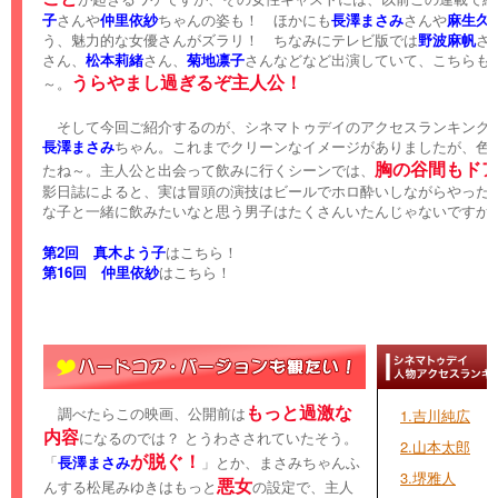
子
さんや
仲里依紗
ちゃんの姿も！ ほかにも
長澤まさみ
さんや
麻生久
う、魅力的な女優さんがズラリ！ ちなみにテレビ版では
野波麻帆
さ
さん、
松本莉緒
さん、
菊地凛子
さんなどなど出演していて、こちらも
うらやまし過ぎるぞ主人公！
～。
そして今回ご紹介するのが、シネマトゥデイのアクセスランキング4
長澤まさみ
ちゃん。これまでクリーンなイメージがありましたが、色
胸の谷間もド
たね～。主人公と出会って飲みに行くシーンでは、
影日誌によると、実は冒頭の演技はビールでホロ酔いしながらやった
な子と一緒に飲みたいなと思う男子はたくさんいたんじゃないですか
第2回 真木よう子
はこちら！
第16回 仲里依紗
はこちら！
もっと過激な
調べたらこの映画、公開前は
1.吉川純広
内容
になるのでは？ とうわさされていたそう。
2.山本太郎
が脱ぐ！
「
長澤まさみ
」とか、まさみちゃんふ
3.堺雅人
悪女
んする松尾みゆきはもっと
の設定で、主人