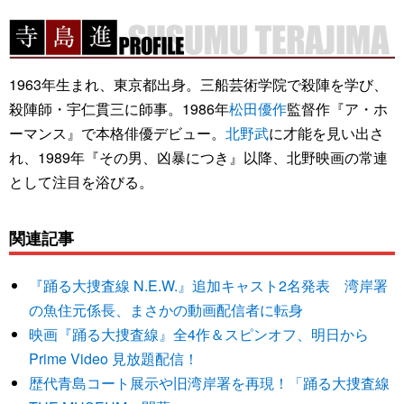
1963年生まれ、東京都出身。三船芸術学院で殺陣を学び、
殺陣師・宇仁貫三に師事。1986年
松田優作
監督作『ア・ホ
ーマンス』で本格俳優デビュー。
北野武
に才能を見い出さ
れ、1989年『その男、凶暴につき』以降、北野映画の常連
として注目を浴びる。
関連記事
『踊る大捜査線 N.E.W.』追加キャスト2名発表 湾岸署
の魚住元係長、まさかの動画配信者に転身
映画『踊る大捜査線』全4作＆スピンオフ、明日から
Prime Video 見放題配信！
歴代青島コート展示や旧湾岸署を再現！「踊る大捜査線