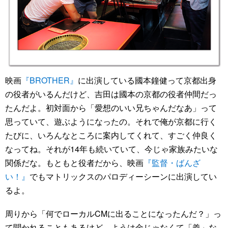
映画
『BROTHER』
に出演している國本鐘健って京都出身
の役者がいるんだけど、吉田は國本の京都の役者仲間だっ
たんだよ。初対面から「愛想のいい兄ちゃんだなあ」って
思っていて、遊ぶようになったの。それで俺が京都に行く
たびに、いろんなところに案内してくれて、すごく仲良く
なってね。それが14年も続いていて、今じゃ家族みたいな
関係だな。もともと役者だから、映画
『監督・ばんざ
い！』
でもマトリックスのパロディーシーンに出演してい
るよ。
周りから「何でローカルCMに出ることになったんだ？」っ
て聞かれることもあるけど、ようは金じゃなくて「義」な