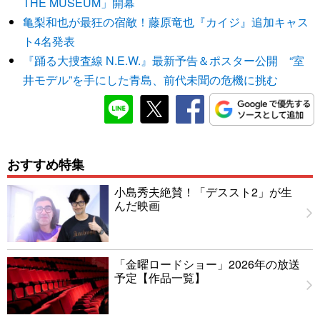
THE MUSEUM」開幕
亀梨和也が最狂の宿敵！藤原竜也『カイジ』追加キャス
ト4名発表
『踊る大捜査線 N.E.W.』最新予告＆ポスター公開 “室
井モデル”を手にした青島、前代未聞の危機に挑む
おすすめ特集
小島秀夫絶賛！「デススト2」が生
んだ映画
「金曜ロードショー」2026年の放送
予定【作品一覧】