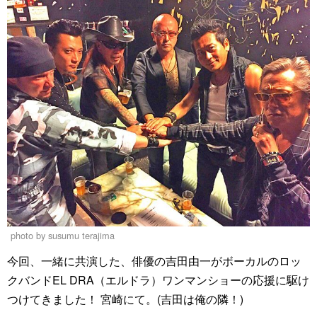
photo by susumu terajima
今回、一緒に共演した、俳優の吉田由一がボーカルのロッ
クバンドEL DRA（エルドラ）ワンマンショーの応援に駆け
つけてきました！ 宮崎にて。(吉田は俺の隣！)