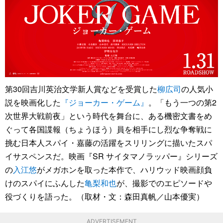
第30回吉川英治文学新人賞などを受賞した
柳広司
の人気小
説を映画化した
『ジョーカー・ゲーム』
。「もう一つの第2
次世界大戦前夜」という時代を舞台に、ある機密文書をめ
ぐって各国諜報（ちょうほう）員を相手にし烈な争奪戦に
挑む日本人スパイ・嘉藤の活躍をスリリングに描いたスパ
イサスペンスだ。映画『SR サイタマノラッパー』シリーズ
の
入江悠
がメガホンを取った本作で、ハリウッド映画顔負
けのスパイにふんした
亀梨和也
が、撮影でのエピソードや
役づくりを語った。（取材・文：森田真帆／山本優実）
ADVERTISEMENT