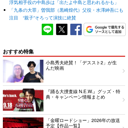
浮気相手役の中島歩は「出たよ中島と思われるかも」
「九条の大罪」曽我部（黒崎煌代）父役・水澤紳吾にも
注目 “親子”そろって演技に絶賛
おすすめ特集
小島秀夫絶賛！「デススト2」が生
んだ映画
『踊る大捜査線 N.E.W.』グッズ・特
典・キャンペーン情報まとめ
「金曜ロードショー」2026年の放送
予定【作品一覧】