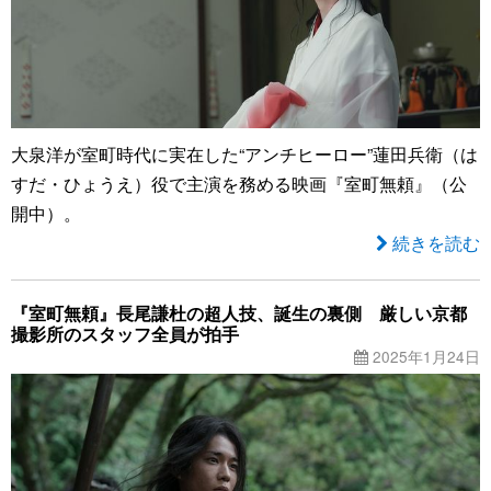
大泉洋が室町時代に実在した“アンチヒーロー”蓮田兵衛（は
すだ・ひょうえ）役で主演を務める映画『室町無頼』（公
開中）。
続きを読む
『室町無頼』長尾謙杜の超人技、誕生の裏側 厳しい京都
撮影所のスタッフ全員が拍手
2025年1月24日