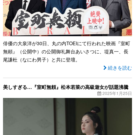
俳優の大泉洋が30日、丸の内TOEIにて行われた映画『室町
無頼』（公開中）の公開御礼舞台あいさつに、堤真一、長
尾謙杜（なにわ男子）と共に登壇。
続きを読む
美しすぎる…『室町無頼』松本若菜の高級遊女が話題沸騰
2025年1月25日