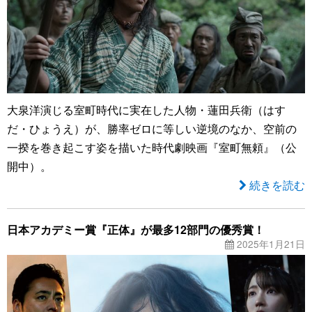
大泉洋演じる室町時代に実在した人物・蓮田兵衛（はす
だ・ひょうえ）が、勝率ゼロに等しい逆境のなか、空前の
一揆を巻き起こす姿を描いた時代劇映画『室町無頼』（公
開中）。
続きを読む
日本アカデミー賞『正体』が最多12部門の優秀賞！
2025年1月21日