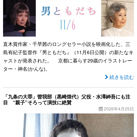
直木賞作家・千早茜のロングセラー小説を映画化した、三
島有紀子監督作『男ともだち』（11月6日公開）の新たなキ
ャストが発表された。 京都に暮らす29歳のイラストレー
ター・神名(かんな)。
続きを読む
「九条の大罪」曽我部（黒崎煌代）父役・水澤紳吾にも注
目 “親子”そろって演技に絶賛
2026年4月25日