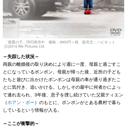
「最愛の子」DVD発売中 価格：3900円＋税 販売元：ハピネット
(C)2014 We Pictures Ltd.
～失踪した状況～
両親の離婚後の取り決めにより週に一度、母親と過ごすこ
とになっているポンポン。母親が帰った後、近所の子ども
たちと遊びに出かけたポンポンは母親の車が通り過ぎたこ
とに気付き、追いかける。しかしその最中に何者かによっ
て連れ去られ、3年後、息子を捜し続けていた父親ティエン
（
ホアン・ボー
）のもとに、ポンポンがとある農村で暮ら
しているという情報が入る。
～ここが衝撃的～