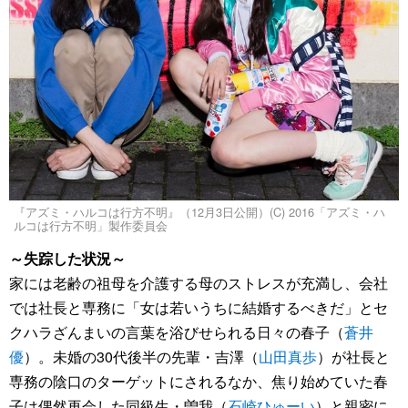
『アズミ・ハルコは行方不明』（12月3日公開）(C) 2016「アズミ・ハ
ルコは行方不明」製作委員会
～失踪した状況～
家には老齢の祖母を介護する母のストレスが充満し、会社
では社長と専務に「女は若いうちに結婚するべきだ」とセ
クハラざんまいの言葉を浴びせられる日々の春子（
蒼井
優
）。未婚の30代後半の先輩・吉澤（
山田真歩
）が社長と
専務の陰口のターゲットにされるなか、焦り始めていた春
子は偶然再会した同級生・曽我（
石崎ひゅーい
）と親密に