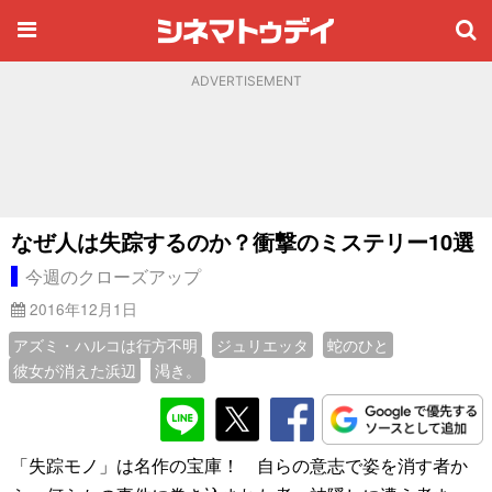
ADVERTISEMENT
なぜ人は失踪するのか？衝撃のミステリー10選
今週のクローズアップ
2016年12月1日
アズミ・ハルコは行方不明
ジュリエッタ
蛇のひと
彼女が消えた浜辺
渇き。
「失踪モノ」は名作の宝庫！ 自らの意志で姿を消す者か