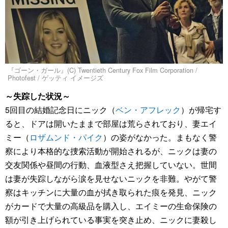
『ゴーン・ガール』(C) Twentieth Century Fox Film Corporation /
Photofest / ゲッティ イメージズ
～失踪した状況～
5回目の結婚記念日にニック（
ベン・アフレック
）が帰宅す
ると、ドアは開いたままで部屋は荒らされており、妻エイ
ミー（
ロザムンド・パイク
）の姿がなかった。まもなく警
察により本格的な捜索活動が開始されるが、ニックは妻の
交友関係や昼間の行動、血液型さえ把握していない。世間
は妻が失踪しながら涙を見せないニックを非難。やがて警
察はキッチンに大量の血が拭き取られた痕を発見、ニック
がカードで大量の高級品を購入し、エイミーの生命保険の
額が引き上げられている事実を突き止め、ニックに妻殺し