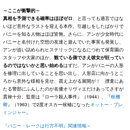
～ここが衝撃的～
真相を予測できる確率はほぼゼロ
、と言っても過言ではな
いほど意外なラストを迎える本作。引越しをしたばかりで
バニーを知る人物はほぼ皆無。さらに、アンが少女時代に
バニーと名付けた空想の友達と遊んでいた事実も発覚し、
アンが追い詰められヒステリックになるにつれて保育園の
スタッフや大家のほか、
観ている側でさえ彼女が狂ってい
るのではないかと思い始める
はずだ。アンがバニーの人形
を修理に出していることを思い出し、人形店に向かうとこ
ろから意外な様相を見せ、震え上がる展開が！ 捜査にあ
たる警部にふんしたのが名優オリヴィエだけあってさすが
貫禄十分。監督は『ローラ殺人事件』（1944）、『
枢機
卿
』（1963）で2度オスカー候補になった
オットー・プレ
ミンジャー
。
『バニー・レークは行方不明』関連情報＞