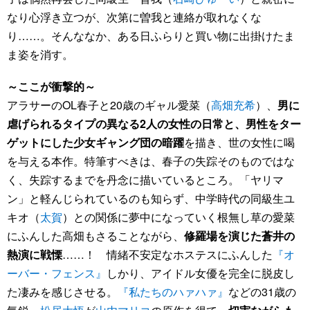
なり心浮き立つが、次第に曽我と連絡が取れなくな
り……。そんななか、ある日ふらりと買い物に出掛けたま
ま姿を消す。
～ここが衝撃的～
アラサーのOL春子と20歳のギャル愛菜（
高畑充希
）、
男に
虐げられるタイプの異なる2人の女性の日常と、男性をター
ゲットにした少女ギャング団の暗躍
を描き、世の女性に喝
を与える本作。特筆すべきは、春子の失踪そのものではな
く、失踪するまでを丹念に描いているところ。「ヤリマ
ン」と軽んじられているのも知らず、中学時代の同級生ユ
キオ（
太賀
）との関係に夢中になっていく根無し草の愛菜
にふんした高畑もさることながら、
修羅場を演じた蒼井の
熱演に戦慄
……！ 情緒不安定なホステスにふんした
『オ
ーバー・フェンス』
しかり、アイドル女優を完全に脱皮し
た凄みを感じさせる。
『私たちのハァハァ』
などの31歳の