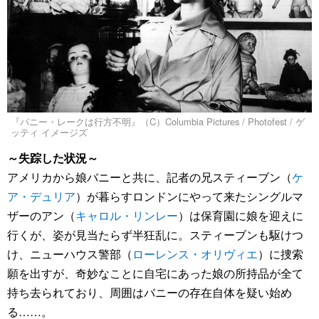
『バニー・レークは行方不明』（C）Columbia Pictures / Photofest / ゲ
ッティ イメージズ
～失踪した状況～
アメリカから娘バニーと共に、記者の兄スティーブン（
ケ
ア・デュリア
）が暮らすロンドンにやって来たシングルマ
ザーのアン（
キャロル・リンレー
）は保育園に娘を迎えに
行くが、姿が見当たらず半狂乱に。スティーブンも駆けつ
け、ニューハウス警部（
ローレンス・オリヴィエ
）に捜索
願を出すが、奇妙なことに自宅にあった娘の所持品が全て
持ち去られており、周囲はバニーの存在自体を疑い始め
る……。