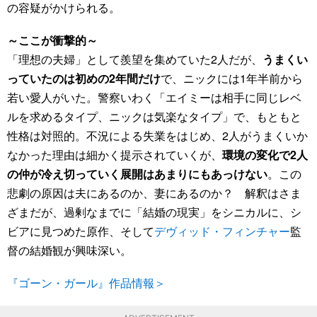
の容疑がかけられる。
～ここが衝撃的～
「理想の夫婦」として羨望を集めていた2人だが、
うまくい
っていたのは初めの2年間だけ
で、ニックには1年半前から
若い愛人がいた。警察いわく「エイミーは相手に同じレベ
ルを求めるタイプ、ニックは気楽なタイプ」で、もともと
性格は対照的。不況による失業をはじめ、2人がうまくいか
なかった理由は細かく提示されていくが、
環境の変化で2人
の仲が冷え切っていく展開はあまりにもあっけない
。この
悲劇の原因は夫にあるのか、妻にあるのか？ 解釈はさま
ざまだが、過剰なまでに「結婚の現実」をシニカルに、シ
ビアに見つめた原作、そして
デヴィッド・フィンチャー
監
督の結婚観が興味深い。
『ゴーン・ガール』作品情報＞