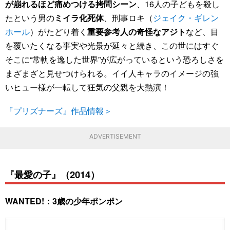
が崩れるほど痛めつける拷問シーン
、16人の子どもを殺し
たという男の
ミイラ化死体
、刑事ロキ（
ジェイク・ギレン
ホール
）がたどり着く
重要参考人の奇怪なアジト
など、目
を覆いたくなる事実や光景が延々と続き、この世にはすぐ
そこに“常軌を逸した世界”が広がっているという恐ろしさを
まざまざと見せつけられる。イイ人キャラのイメージの強
いヒュー様が一転して狂気の父親を大熱演！
『プリズナーズ』作品情報＞
ADVERTISEMENT
『最愛の子』（2014）
WANTED!：3歳の少年ポンポン