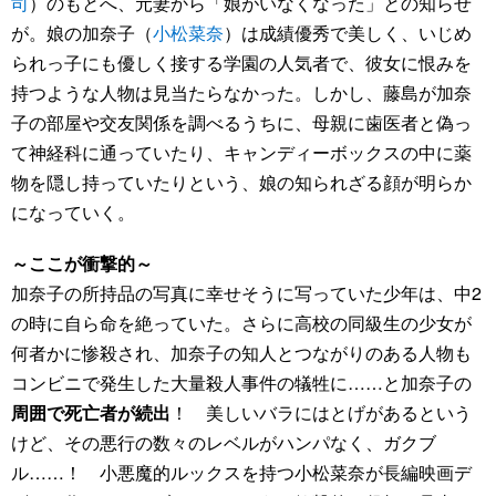
司
）のもとへ、元妻から「娘がいなくなった」との知らせ
が。娘の加奈子（
小松菜奈
）は成績優秀で美しく、いじめ
られっ子にも優しく接する学園の人気者で、彼女に恨みを
持つような人物は見当たらなかった。しかし、藤島が加奈
子の部屋や交友関係を調べるうちに、母親に歯医者と偽っ
て神経科に通っていたり、キャンディーボックスの中に薬
物を隠し持っていたりという、娘の知られざる顔が明らか
になっていく。
～ここが衝撃的～
加奈子の所持品の写真に幸せそうに写っていた少年は、中2
の時に自ら命を絶っていた。さらに高校の同級生の少女が
何者かに惨殺され、加奈子の知人とつながりのある人物も
コンビニで発生した大量殺人事件の犠牲に……と加奈子の
周囲で死亡者が続出
！ 美しいバラにはとげがあるという
けど、その悪行の数々のレベルがハンパなく、ガクブ
ル……！ 小悪魔的ルックスを持つ小松菜奈が長編映画デ