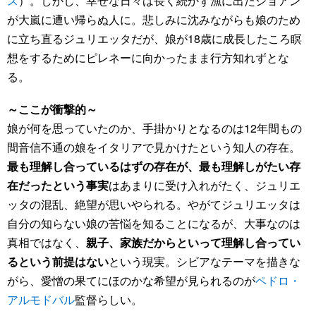
ス
）。しかし、幸せな日々は長く続かず漁に出たショアン
が大嵐に遭い帰らぬ人に。悲しみに沈みながらも娘のため
に立ち直るジュリエッタだが、娘が18歳に成長したころ瞑
想をするためにピレネーに向かったまま行方知れずとな
る。
～ここが衝撃的～
娘が何を思っていたのか、手掛かりとなるのは12年間もの
間音信不通の娘をイタリアで見かけたという知人の存在。
最も理解し合っているはずの存在が、最も理解しがたい存
在だったという事実
はあまりに受け入れがたく、ジュリエ
ッタの混乱、絶望が思いやられる。やがてジュリエッタは
自分の知らない娘の苦悩を知ることになるが、大事なのは
真相ではなく、
親子、家族だからといって理解し合ってい
るという前提はない
という現実。シビアなテーマを描きな
がら、愛憎の果てにほのかな希望が見られるのが
ペドロ・
アルモドバル
監督らしい。