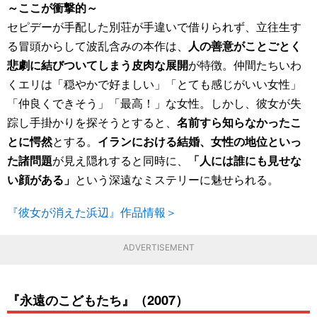
～ここが衝撃的～
セピデーが手配した別荘が手違いで借りられず、立往生す
る冒頭からして波乱含みの本作は、
人の善意がことごとく
悲劇に結びついてしまう皮肉な展開
が特徴。仲間たちいわ
くエリは「穏やかで好ましい」「とても感じがいい女性」
「仲良くできそう」「最高！」な女性。しかし、彼女が失
踪し手掛かりを探そうとすると、
名前すら知らなかったこ
とに愕然
とする。
イランにおける結婚、女性の地位といっ
た諸問題
が見え隠れすると同時に、
「人には誰にも見せな
い顔がある」
という深遠なミステリーに魅せられる。
『彼女が消えた浜辺』作品情報＞
ADVERTISEMENT
『永遠のこどもたち』（2007）