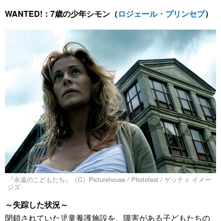
WANTED!：7歳の少年シモン（
ロジェール・プリンセプ
）
『永遠のこどもたち』（C）Picturehouse / Photofest / ゲッティ イメー
ジズ
～失踪した状況～
閉鎖されていた児童養護施設を、障害がある子どもたちの