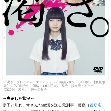
「渇き。プレミアム・エディション＜2枚組+サントラCD付＞【数量限
定】」DVD発売中 価格：4,800円+税 発売・販売元：ギャガ
(C)2014「渇き。」製作委員会
～失踪した状況～
妻子と別れ、すさんだ生活を送る元刑事・藤島（
役所広