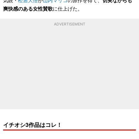
気鋭・
松居大悟
が
山内マリコ
の原作を得て、
切実ながらも
爽快感のある女性賛歌
に仕上げた。
ADVERTISEMENT
イチオシ3作品はコレ！