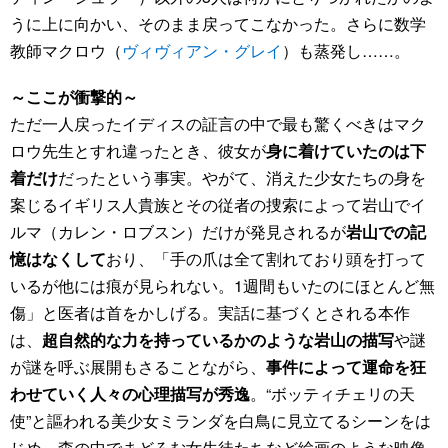
うに上に向かい、そのまま戻ってこなかった。さらに数学
教師マクロウ（
ヴィヴィアン・グレイ
）も蒸発し……。
～ここが衝撃的～
ただ一人戻ったイディスの証言の中で最も驚くべきはマク
ロウ先生とすれ違ったとき、彼女が
身に着けていたのは下
着だけ
だったという事実。やがて、消えた少女たちの身を
案じるイギリス人貴族とその従者の捜索によって岩山でイ
ルマ（カレン・ロブスン）だけが発見されるが
岩山での記
憶はなくして
おり、「手の爪は全て割れており頭を打って
いるが他には痕が見られない。1週間もいたのにほとんど無
傷」と医者は首をかしげる。実話に基づくとされる本作
は、
超自然的な力を持っているかのような岩山の描写
や謎
が謎を呼ぶ展開もさることながら、
事件によって運命を狂
わせていく人々の心理描写が秀逸
。“ボッティチェリの天
使”と謳われる美少女ミランダを白鳥に見立てるシーンをは
じめ、森の中でまどろむ女生徒たちなど絵画のような映像