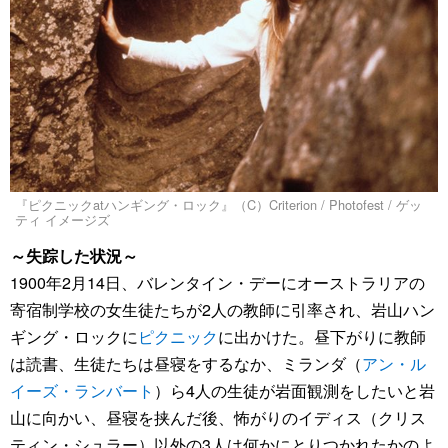
『ピクニックatハンギング・ロック』（C）Criterion / Photofest / ゲッ
ティ イメージズ
～失踪した状況～
1900年2月14日、バレンタイン・デーにオーストラリアの
寄宿制学校の女生徒たちが2人の教師に引率され、岩山ハン
ギング・ロックに
ピクニック
に出かけた。昼下がりに教師
は読書、生徒たちは昼寝をするなか、ミランダ（
アン・ル
イーズ・ランバート
）ら4人の生徒が岩面観測をしたいと岩
山に向かい、昼寝を挟んだ後、怖がりのイディス（クリス
ティン・シュラー）以外の3人は何かにとりつかれたかのよ