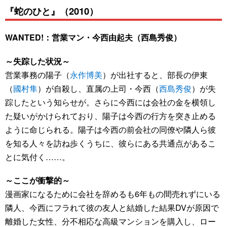
『蛇のひと』（2010）
WANTED!：営業マン・今西由起夫（西島秀俊）
～失踪した状況～
営業事務の陽子（
永作博美
）が出社すると、部長の伊東
（
國村隼
）が自殺し、直属の上司・今西（
西島秀俊
）が失
踪したという知らせが。さらに今西には会社の金を横領し
た疑いがかけられており、陽子は今西の行方を突き止める
ように命じられる。陽子は今西の前会社の同僚や隣人ら彼
を知る人々を訪ね歩くうちに、彼らにある共通点があるこ
とに気付く……。
～ここが衝撃的～
漫画家になるために会社を辞めるも6年もの間売れずにいる
隣人、今西にフラれて彼の友人と結婚した結果DVが原因で
離婚した女性、分不相応な高級マンションを購入し、ロー