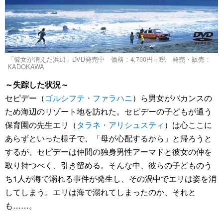
「彼女が消えた浜辺」DVD発売中 価格：4,700円＋税 発売・販売：
KADOKAWA
～失踪した状況～
セピデー（
ゴルシフテ・ファラハニ
）ら男女がバカンスの
ため海辺のリゾート地を訪れた。セピデーの子どもが通う
保育園の先生エリ（
タラネ・アリシュスティ
）は心ここに
あらずといった様子で、「母が心配するから」と帰ろうと
するが、セピデーは仲間の独身男性アーマドと彼女の仲を
取り持つべく、引き留める。そんな中、彼らの子どものう
ち1人が海で溺れる事件が発生し、その渦中でエリは姿を消
してしまう。エリは海で溺れてしまったのか、それと
も……。