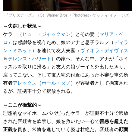
『プリズナーズ』（C）Warner Bros. / Photofest / ゲッティ イメージズ
～失踪した状況～
ケラー（
ヒュー・ジャックマン
）とその妻（
マリア・ベ
ロ
）は感謝祭を祝うため、娘のアナと息子ラルフ（
ディラ
ン・ミネット
）を連れて友人夫妻（
ヴィオラ・デイヴィス
＆
テレンス・ハワード
）の家へ。そんな中、アナが「ホイ
ッスルを取りに帰る」と友人の娘ゾーイと外出したきり、
戻ってこない。そして友人宅の付近にあった不審な車の所
有者
アレックス
（
ポール・ダノ
）が容疑者として拘束され
るが、証拠不十分で釈放される。
～ここが衝撃的～
理想的なマイホームパパだったケラーが証拠不十分で釈放
された容疑者を軟禁し、娘を救いたい一心で
善悪を超えた
正義
を貫き、常軌を逸していく姿は壮絶だ。容疑者の
顔面