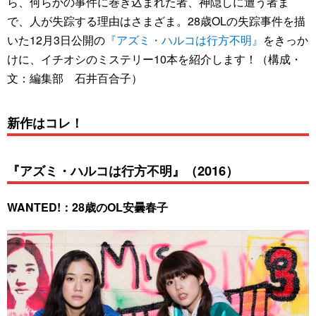
ら、何らかの事件に巻き込まれた者、神隠しに遭う者ま
で、人が失踪する理由はさまざま。28歳OLの失踪事件を描
いた12月3日公開の
『アズミ・ハルコは行方不明』
をきっか
けに、イチオシのミステリー10本を紹介します！（構成・
文：編集部 石井百合子）
新作はコレ！
『アズミ・ハルコは行方不明』（2016）
WANTED!：28歳のOL安曇春子