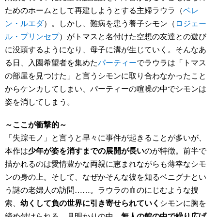
ためのホームとして再建しようとする主婦ラウラ（
ベレ
ン・ルエダ
）。しかし、難病を患う養子シモン（
ロジェー
ル・プリンセプ
）がトマスと名付けた空想の友達との遊び
に没頭するようになり、母子に溝が生じていく。そんなあ
る日、入園希望者を集めた
パーティー
でラウラは「トマス
の部屋を見つけた」と言うシモンに取り合わなかったこと
からケンカしてしまい、パーティーの喧噪の中でシモンは
姿を消してしまう。
～ここが衝撃的～
「失踪モノ」と言うと早々に事件が起きることが多いが、
本作は
少年が姿を消すまでの展開が長い
のが特徴。前半で
描かれるのは愛情豊かな両親に恵まれながらも薄幸なシモ
ンの身の上。そして、なぜかそんな彼を知るベニグナとい
う謎の老婦人の訪問……。ラウラの血のにじむような捜
索、
幼くして負の世界に引き寄せられていく
シモンに胸を
締め付けられる。月明かりの中、
無人の館の中で繰り広げ