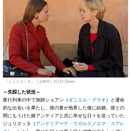
『ジュリエッタ』（上映中）(C) El Deseo
～失踪した状況～
夜行列車の中で漁師ショアン（
ダニエル・グラオ
）と運命
的な出会いを果たし、彼の妻が他界した後に結婚。彼との
間にもうけた娘アンティアと共に幸せな日々を送っていた
ジュリエッタ（
アンドリアーナ・ウガルテ
／
エマ・スアレ