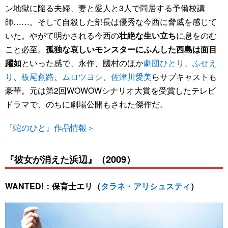
ン地獄に陥る夫婦、妻と愛人と3人で同居する予備校講
師……。そして自殺した部長は優秀な今西に脅威を感じて
いた。やがて明かされる今西の
壮絶な生い立ち
に息をのむ
こと必至。
孤独な哀しいモンスターにふんした西島は面目
躍如
といった感で、永作、國村のほか
劇団ひとり
、
ふせえ
り
、
板尾創路
、
ムロツヨシ
、
佐津川愛美
らサブキャストも
豪華。元は第2回WOWOWシナリオ大賞を受賞したテレビ
ドラマで、のちに劇場公開もされた傑作だ。
『蛇のひと』作品情報＞
『彼女が消えた浜辺』（2009）
WANTED!：保育士エリ（
タラネ・アリシュスティ
）