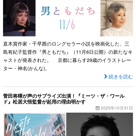
直木賞作家・千早茜のロングセラー小説を映画化した、三
島有紀子監督作『男ともだち』（11月6日公開）の新たなキ
ャストが発表された。 京都に暮らす29歳のイラストレー
ター・神名(かんな)。
続きを読む
菅田将暉が声のサプライズ出演！『ミーツ・ザ・ワール
ド』松居大悟監督が起用の理由明かす
2025年10月31日