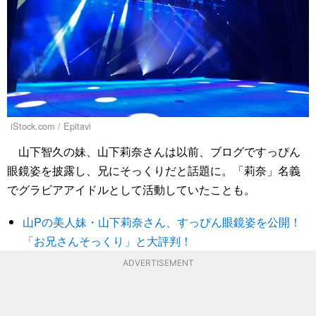
iStock.com / Epitavi
山下智久の妹、山下莉奈さんは以前、ブログですっぴん
眼鏡姿を披露し、兄にそっくりだと話題に。「莉奈」名義
でグラビアアイドルとして活動していたことも。
山Pの美人妹・山下莉奈さん、すっぴん眼鏡姿を公開！
「お兄さんそっくり」と大評判！
ADVERTISEMENT