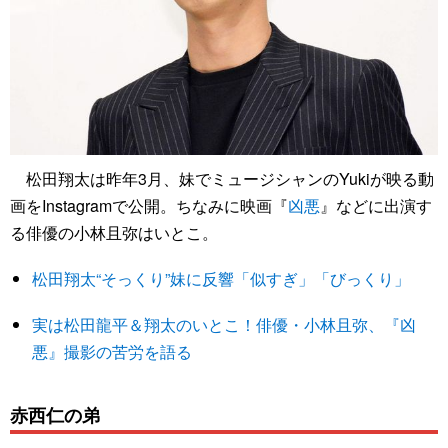
松田翔太は昨年3月、妹でミュージシャンのYukiが映る動
画をInstagramで公開。ちなみに映画『
凶悪
』などに出演す
る俳優の小林且弥はいとこ。
松田翔太“そっくり”妹に反響「似すぎ」「びっくり」
実は松田龍平＆翔太のいとこ！俳優・小林且弥、『凶
悪』撮影の苦労を語る
赤西仁の弟