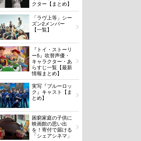
クター【まとめ】
「ラヴ上等」シー
ズン2メンバー
【一覧】
『トイ・ストーリ
ー5』吹替声優・
キャラクター・あ
らすじ一覧【最新
情報まとめ】
実写『ブルーロッ
ク』キャスト【ま
とめ】
困窮家庭の子供に
映画館の思い出
を！寄付で届ける
「シェアシネマ」