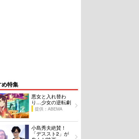
すめ特集
悪女と入れ替わ
り…少女の逆転劇
提供：ABEMA
小島秀夫絶賛！
「デススト2」が