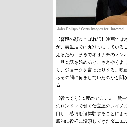
John Phillips / Getty Images for Universal
【普段の顔＆こぼれ話】映画では
が、実生活では丸刈りにしている
えるため、まるでネオナチのメン
一旦会話を始めると、ささやくよ
り、ジョークを言ったりする。映
らその間に何をしていたのかと聞
る。
【役づくり】3度のアカデミー賞主
のロンドンで働く仕立屋のレイノ
目し、感情を追体験することによ
底的に役柄に没頭してきたダニエ