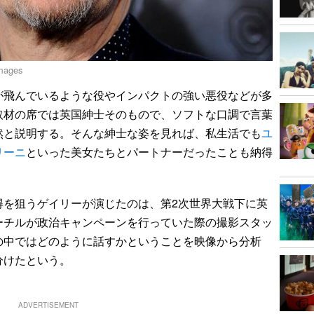
Images
が飛んでいるような役やインパクトの強い悪役などが多
取材の席では英国紳士そのもので、ソフトな口調で言葉
然と説明する。そんな紳士な姿を見れば、私生活でも
ユ
リーニ
といった美女たちとパートナーだったことも納得
得を狙うゲイリーが演じたのは、第2次世界大戦下に英
ーチルが政治キャンペーンを行っていた際の撮影スタッ
の中ではどのように話すかということを映像から分析
分けたという。
ADVERTISEMENT