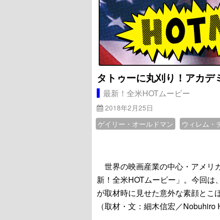
タトゥーに丸刈り！アカデ
最新！全米HOTムービー
2018年2月25日
ゲイリー・オールドマン
ウィレム・
世界の映画産業の中心・アメリカ
新！全米HOTムービー」。今回は
が取材時に見せた意外な素顔とこ
（取材・文：細木信宏／Nobuhiro H