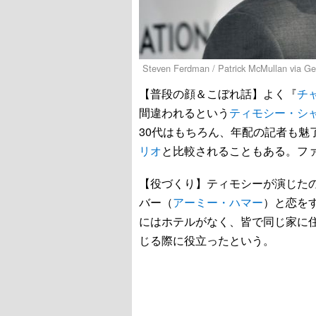
Steven Ferdman / Patrick McMullan via Ge
【普段の顔＆こぼれ話】よく『
チ
間違われるという
ティモシー・シ
30代はもちろん、年配の記者も魅
リオ
と比較されることもある。フ
【役づくり】ティモシーが演じたの
バー（
アーミー・ハマー
）と恋を
にはホテルがなく、皆で同じ家に
じる際に役立ったという。