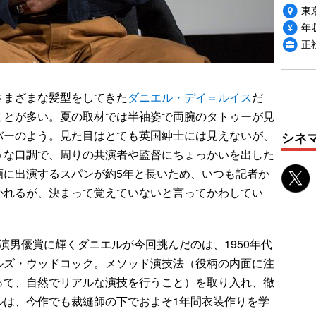
東
年収
正
さまざまな髪型をしてきた
ダニエル・デイ＝ルイス
だ
ことが多い。夏の取材では半袖姿で両腕のタトゥーが見
バーのよう。見た目はとても英国紳士には見えないが、
シネ
うな口調で、周りの共演者や監督にちょっかいを出した
画に出演するスパンが約5年と長いため、いつも記者か
かれるが、決まって覚えていないと言ってかわしてい
演男優賞に輝くダニエルが今回挑んだのは、1950年代
ルズ・ウッドコック。メソッド演技法（役柄の内面に注
って、自然でリアルな演技を行うこと）を取り入れ、徹
ルは、今作でも裁縫師の下でおよそ1年間衣装作りを学