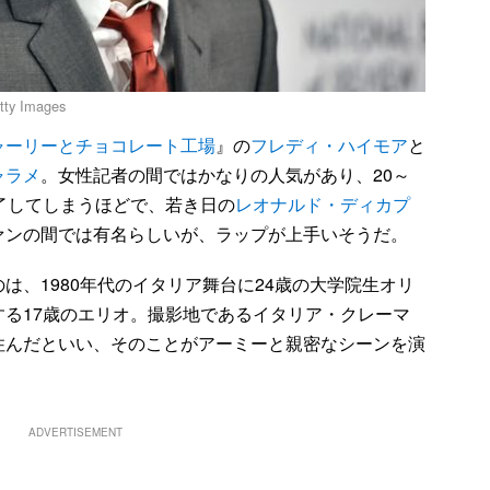
tty Images
ャーリーとチョコレート工場
』の
フレディ・ハイモア
と
ャラメ
。女性記者の間ではかなりの人気があり、20～
了してしまうほどで、若き日の
レオナルド・ディカプ
ァンの間では有名らしいが、ラップが上手いそうだ。
は、1980年代のイタリア舞台に24歳の大学院生オリ
する17歳のエリオ。撮影地であるイタリア・クレーマ
住んだといい、そのことがアーミーと親密なシーンを演
ADVERTISEMENT