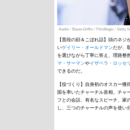
Axelle / Bauer-Griffin / FilmMagic / Getty 
【普段の顔＆こぼれ話】頭のネジ
い
ゲイリー・オールドマン
だが、
を選びながら丁寧に答え、理路整
マ・サーマン
や
イザベラ・ロッセ
できるのだ。
【役づくり】自身初のオスカー獲
国を率いたチャーチル首相。チャ
フとの会話、有名なスピーチ、家
し、三つのチャーチルの声を使い