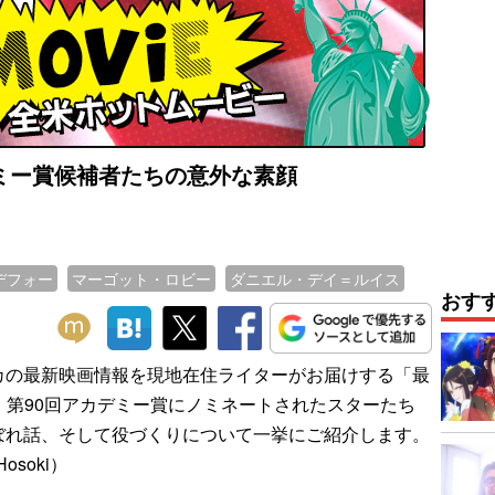
ミー賞候補者たちの意外な素顔
デフォー
マーゴット・ロビー
ダニエル・デイ＝ルイス
おす
の最新映画情報を現地在住ライターがお届けする「最
、第90回アカデミー賞にノミネートされたスターたち
ぼれ話、そして役づくりについて一挙にご紹介します。
osoki）