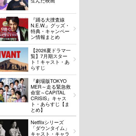
生んだ映画
『踊る大捜査線
N.E.W.』グッズ・
特典・キャンペー
ン情報まとめ
【2026夏ドラマ一
覧】7月期スター
ト！キャスト・あ
らすじ
『劇場版TOKYO
MER～走る緊急救
命室～CAPITAL
CRISIS』キャス
ト・あらすじ【ま
とめ】
Netflixシリーズ
「ダウンタイム」
キャスト・キャラ