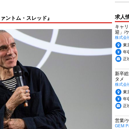
求人
ファントム・スレッド』
キャリ
迎」/
株式会
東
年収
正
新卒総
タメ
株式会社P
東
年収
正
営業/
GEM P