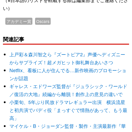
（※日本語のリストを転載する際は編集部までご連絡くださ
い）
アカデミー賞
Oscars
関連記事
上戸彩＆森川智之ら『ズートピア2』声優へディズニー
からサプライズ！超メガヒット御礼舞台あいさつ
Netflix、看板に人が住んでる…新作映画のプロモーショ
ンが話題
ギャレス・エドワーズ監督が『ジュラシック・ワールド
／復活の大地』続編から離脱！創作上の意見の違いで
小栗旬、5年ぶり民放ドラマレギュラー出演 横浜流星
と初共演でバディ役「まっすぐで情熱があって、もう最
高」
マイケル・B・ジョーダン監督・製作・主演最新作『華