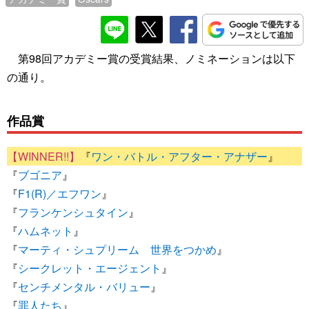
第98回アカデミー賞の受賞結果、ノミネーションは以下
の通り。
作品賞
『
ワン・バトル・アフター・アナザー
』
『
ブゴニア
』
『
F1(R)／エフワン
』
『
フランケンシュタイン
』
『
ハムネット
』
『
マーティ・シュプリーム 世界をつかめ
』
『
シークレット・エージェント
』
『
センチメンタル・バリュー
』
『
罪人たち
』