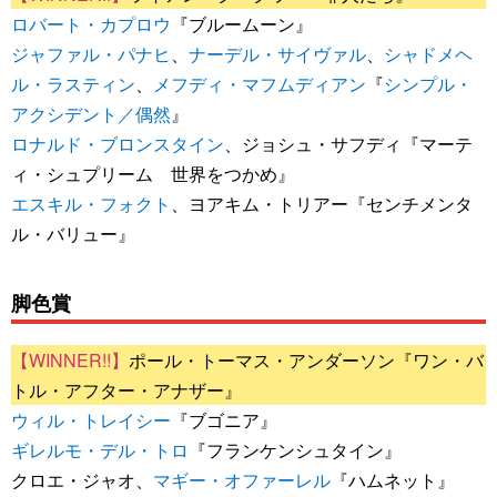
ロバート・カプロウ
『ブルームーン』
ジャファル・パナヒ
、
ナーデル・サイヴァル
、
シャドメヘ
ル・ラスティン
、
メフディ・マフムディアン
『
シンプル・
アクシデント／偶然
』
ロナルド・ブロンスタイン
、ジョシュ・サフディ『マーテ
ィ・シュプリーム 世界をつかめ』
エスキル・フォクト
、ヨアキム・トリアー『センチメンタ
ル・バリュー』
脚色賞
ポール・トーマス・アンダーソン『ワン・バ
トル・アフター・アナザー』
ウィル・トレイシー
『ブゴニア』
ギレルモ・デル・トロ
『フランケンシュタイン』
クロエ・ジャオ、
マギー・オファーレル
『ハムネット』