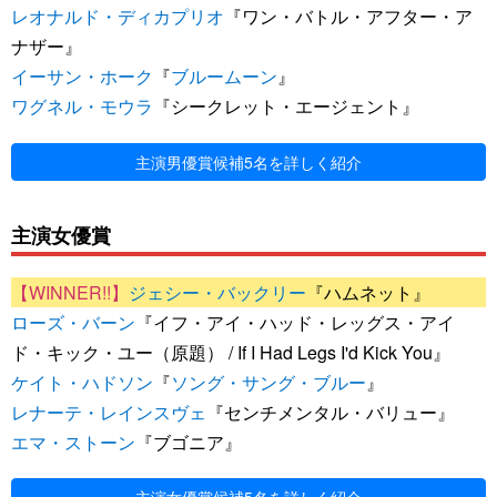
レオナルド・ディカプリオ
『ワン・バトル・アフター・ア
ナザー』
イーサン・ホーク
『
ブルームーン
』
ワグネル・モウラ
『シークレット・エージェント』
主演男優賞候補5名を詳しく紹介
主演女優賞
ジェシー・バックリー
『ハムネット』
ローズ・バーン
『イフ・アイ・ハッド・レッグス・アイ
ド・キック・ユー（原題） / If I Had Legs I'd Kick You』
ケイト・ハドソン
『
ソング・サング・ブルー
』
レナーテ・レインスヴェ
『センチメンタル・バリュー』
エマ・ストーン
『ブゴニア』