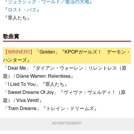
『
ジュラシック・ワールド／復活の大地
』
『
ロスト・バス
』
『罪人たち』
歌曲賞
「Golden」『KPOPガールズ！ デーモン・
ハンターズ』
「Dear Me」『ダイアン・ウォーレン：リレントレス（原
題） / Diane Warren: Relentless』
「I Lied To You」『罪人たち』
「Sweet Dreams Of Joy」『ヴィヴァ・ヴェルディ！（原
題） / Viva Verdi!』
「Train Dreams」『トレイン・ドリームズ』
ADVERTISEMENT