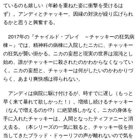
ているのも嬉しい（年齢を重ねた姿に衝撃を受けるは
ず）。アンディとチャッキー、因縁の対決が繰り広げられ
るかと思うと興奮する。
2017年の『チャイルド・プレイ ～チャッキーの狂気病
棟～』では、精神科の病棟に入院したニカに、チャッキー
の狂気が襲い掛かる。ニカの妄想と現実の世界は混沌とし
始め、誰がチャッキーに殺されたのかわからなくなってい
く。ニカの妄想と、チャッキーは何がしたいのかわかりづ
らく、あまり爽快感は得られない。
アンディは病院に駆け付けるが、時すでに遅し（もっと
早く来て暴れて欲しかった！）。増殖し続けるチャッキー
（なんで増えるのか!?）に絶望感しかなく、ニカの身体を
手に入れたチャッキーは、人間となったティファニーと消
え去る。（本シリーズの一気に観ると、チャッキー役を担
当してきたブラッド・ドゥーリフの声が離れないので気を