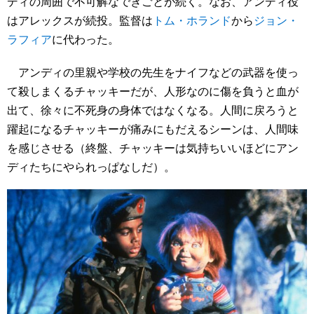
ディの周囲で不可解なできごとが続く。なお、アンディ役
はアレックスが続投。監督は
トム・ホランド
から
ジョン・
ラフィア
に代わった。
アンディの里親や学校の先生をナイフなどの武器を使っ
て殺しまくるチャッキーだが、人形なのに傷を負うと血が
出て、徐々に不死身の身体ではなくなる。人間に戻ろうと
躍起になるチャッキーが痛みにもだえるシーンは、人間味
を感じさせる（終盤、チャッキーは気持ちいいほどにアン
ディたちにやられっぱなしだ）。