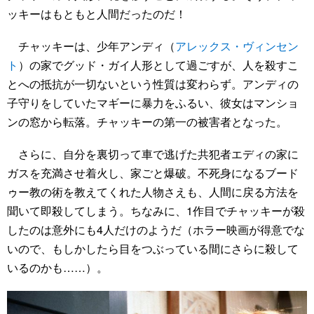
ッキーはもともと人間だったのだ！
チャッキーは、少年アンディ（
アレックス・ヴィンセン
ト
）の家でグッド・ガイ人形として過ごすが、人を殺すこ
とへの抵抗が一切ないという性質は変わらず。アンディの
子守りをしていたマギーに暴力をふるい、彼女はマンショ
ンの窓から転落。チャッキーの第一の被害者となった。
さらに、自分を裏切って車で逃げた共犯者エディの家に
ガスを充満させ着火し、家ごと爆破。不死身になるブード
ゥー教の術を教えてくれた人物さえも、人間に戻る方法を
聞いて即殺してしまう。ちなみに、1作目でチャッキーが殺
したのは意外にも4人だけのようだ（ホラー映画が得意でな
いので、もしかしたら目をつぶっている間にさらに殺して
いるのかも……）。