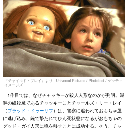
『チャイルド・プレイ』より - Universal Pictures / Photofest / ゲッティ
イメージズ
1作目では、なぜチャッキーが殺人人形なのかが判明。湖
畔の絞殺魔であるチャッキーことチャールズ・リー・レイ
（
ブラッド・ドゥーリフ
）は、警察に追われておもちゃ屋
に逃げ込み、銃で撃たれてひん死状態になるがおもちゃの
グッド・ガイ人形に魂を移すことに成功する。そう、チャ