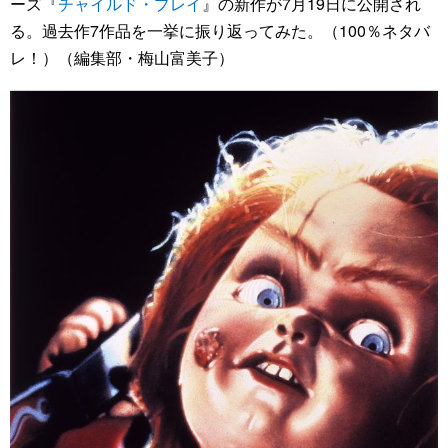
ーズ『
チャイルド・プレイ
』の新作が7月19日に公開され
る。過去作7作品を一挙に振り返ってみた。（100％ネタバ
レ！）（編集部・梅山富美子）