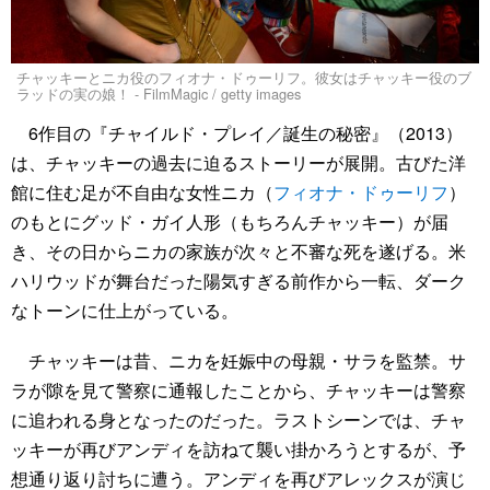
チャッキーとニカ役のフィオナ・ドゥーリフ。彼女はチャッキー役のブ
ラッドの実の娘！ - FilmMagic / getty images
6作目の『チャイルド・プレイ／誕生の秘密』（2013）
は、チャッキーの過去に迫るストーリーが展開。古びた洋
館に住む足が不自由な女性ニカ（
フィオナ・ドゥーリフ
）
のもとにグッド・ガイ人形（もちろんチャッキー）が届
き、その日からニカの家族が次々と不審な死を遂げる。米
ハリウッドが舞台だった陽気すぎる前作から一転、ダーク
なトーンに仕上がっている。
チャッキーは昔、ニカを妊娠中の母親・サラを監禁。サ
ラが隙を見て警察に通報したことから、チャッキーは警察
に追われる身となったのだった。ラストシーンでは、チャ
ッキーが再びアンディを訪ねて襲い掛かろうとするが、予
想通り返り討ちに遭う。アンディを再びアレックスが演じ