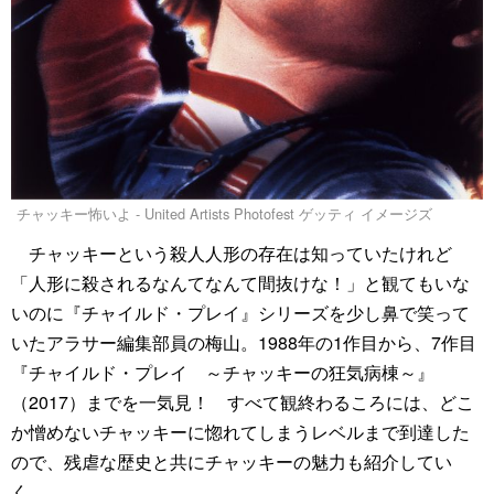
チャッキー怖いよ - United Artists Photofest ゲッティ イメージズ
チャッキーという殺人人形の存在は知っていたけれど
「人形に殺されるなんてなんて間抜けな！」と観てもいな
いのに『チャイルド・プレイ』シリーズを少し鼻で笑って
いたアラサー編集部員の梅山。1988年の1作目から、7作目
『チャイルド・プレイ ～チャッキーの狂気病棟～』
（2017）までを一気見！ すべて観終わるころには、どこ
か憎めないチャッキーに惚れてしまうレベルまで到達した
ので、残虐な歴史と共にチャッキーの魅力も紹介してい
く。