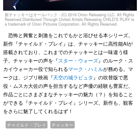
新チャッキーはオールバック - (C) 2019 Orion Releasing LLC. All Rights
Reserved.Distributed Through United Artists Releasing CHILD’S PLAY is
a trademark of Orion Pictures Corporation. All Rights Reserved.
恐怖と興奮と刺激をこれでもかと浴びせる本シリーズ。
新作『チャイルド・プレイ』は、チャッキーに高性能AIが
搭載されており、これまでのチャッキーとは一味違う様
子。チャッキーの声を『
スター・ウォーズ
』のルーク・ス
カイウォーカー役で知られる
マーク・ハミル
が務める。マ
ークは、ジブリ映画『
天空の城ラピュタ
』の吹替版で悪
役・ムスカ大佐の声を担当するなど声優の経験も豊富だ。
作品ごとにさまざまなチャッキーの魅力（？）を知ること
ができる『チャイルド・プレイ』シリーズ。新作も、観客
をさらに魅了してくれるはず！
チャイルド・プレイ
チャッキー