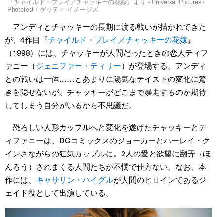
『チャイルド・プレイ／チャッキーの花嫁』より - Universal Pictures /
Photofest / ゲッティ イメージズ
アンディとチャッキーの長期に渡る戦いが描かれてきた
が、4作目『
チャイルド・プレイ／チャッキーの花嫁
』
（1998）には、チャッキーが人間だったときの恋人ティフ
ァニー（
ジェニファー・ティリー
）が登場する。アンディ
との戦いは一体……とあまりに陽気なテイストの変化に驚
きを隠せないが、チャッキーがどこまで暴走するのか期待
してしまう自分がいるから不思議だ。
恐ろしい人形カップルへと変化を遂げたチャッキーとテ
ィファニーは、DCコミックスのジョーカーとハーレイ・ク
インさながらの狂気カップルに。2人の愛と欲望に翻弄（ほ
んろう）されまくる人間たちが不憫で仕方ない。なお、本
作には、
キャサリン・ハイグル
が人間のヒロインであるジ
ェイド役として出演している。