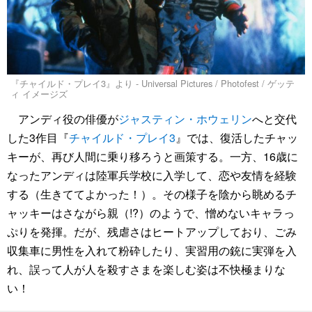
『チャイルド・プレイ3』より - Universal Pictures / Photofest / ゲッテ
ィ イメージズ
アンディ役の俳優が
ジャスティン・ホウェリン
へと交代
した3作目『
チャイルド・プレイ3
』では、復活したチャッ
キーが、再び人間に乗り移ろうと画策する。一方、16歳に
なったアンディは陸軍兵学校に入学して、恋や友情を経験
する（生きててよかった！）。その様子を陰から眺めるチ
ャッキーはさながら親（!?）のようで、憎めないキャラっ
ぷりを発揮。だが、残虐さはヒートアップしており、ごみ
収集車に男性を入れて粉砕したり、実習用の銃に実弾を入
れ、誤って人が人を殺すさまを楽しむ姿は不快極まりな
い！