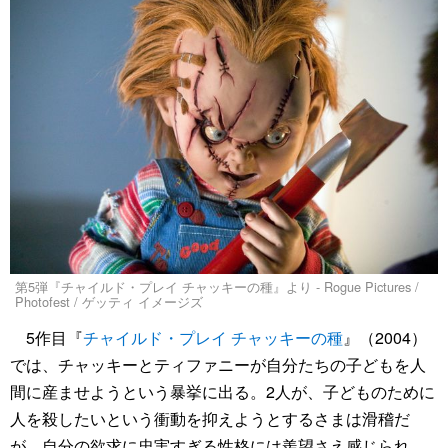
第5弾『チャイルド・プレイ チャッキーの種』より - Rogue Pictures /
Photofest / ゲッティ イメージズ
5作目『
チャイルド・プレイ チャッキーの種
』（2004）
では、チャッキーとティファニーが自分たちの子どもを人
間に産ませようという暴挙に出る。2人が、子どものために
人を殺したいという衝動を抑えようとするさまは滑稽だ
が、自分の欲求に忠実すぎる性格には羨望さえ感じられ