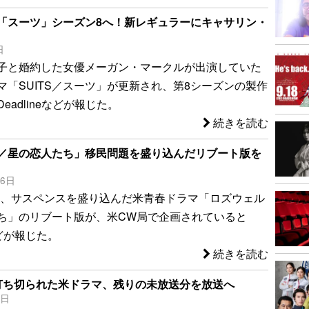
「スーツ」シーズン8へ！新レギュラーにキャサリン・
日
子と婚約した女優メーガン・マークルが出演していた
マ「SUITS／スーツ」が更新され、第8シーズンの製作
eadlineなどが報じた。
続きを読む
／星の恋人たち」移民問題を盛り込んだリブート版を
16日
ス、サスペンスを盛り込んだ米青春ドラマ「ロズウェル
ち」のリブート版が、米CW局で企画されていると
 などが報じた。
続きを読む
打ち切られた米ドラマ、残りの未放送分を放送へ
8日