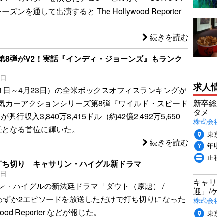
ズンを通して出演すると The Hollywood Reporter
続きを読む
第8弾がV2！実話『インディ・ジョーンズ』もランク
6日
求人
21日～4月23日）の全米ボックスオフィスランキングが
新卒総
気カーアクションシリーズ第8弾『ワイルド・スピード
タメ
』が興行収入3,840万8,415ドル（約42億2,492万5,650
株式会社P
続となる首位に輝いた。
東
続きを読む
年収
正
打ち切り キャサリン・ハイグル新ドラマ
7日
キャリ
ン・ハイグルの新法廷ドラマ「ダウト（原題） /
迎」/
が、わずか2エピソードを放送しただけで打ち切りになった
株式会
ywood Reporter などが報じた。
東