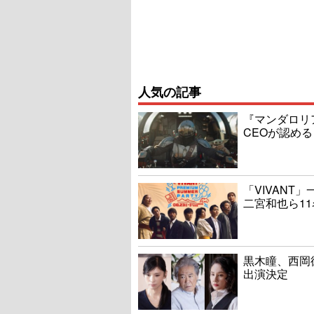
人気の記事
『マンダロリ
CEOが認める
「VIVAN
二宮和也ら1
黒木瞳、西岡
出演決定