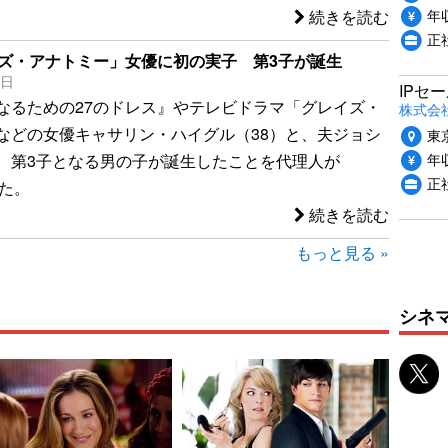
年収
続きを読む
正
イズ・アナトミー」女優に初の実子 第3子が誕生
1日
IPセ
なるための27のドレス』やテレビドラマ「グレイズ・
株式会
などの女優キャサリン・ハイグル（38）と、夫ジョシ
東
年収
、第3子となる男の子が誕生したことを代理人が
正
めた。
続きを読む
もっと見る »
シネ