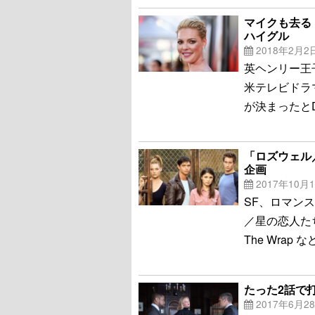
マイクも去る
ハイグル
2018年2月2
英ヘンリー王
米テレビドラ
が決まったとD
「ロズウェル
企画
2017年10月
SF、ロマン
／星の恋人た
The Wrap
たった2話で
2017年6月2