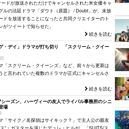
ソードが放送されただけでキャンセルされた米女優キャ
ルの法廷ドラマ「ダウト（原題） / Doubt」が、未放
ードを放送することになったと共同クリエイターのト
ンがツイートで知らせた。
続きを読む
グ・デイ」ドラマが打ち切り 「スクリーム・クイー
8日
マ「スクリーム・クイーンズ」など、前々から更新は
うと言われていた複数のドラマが正式にキャンセルさ
続きを読む
」第7シーズン、ハーヴィーの友人でライバル事務所のシニ
登場
日
マ「サイク／名探偵はサイキック？」で主人公の親友
ス”・ガスターを演じたデュレ・ヒルが、「SUITS/ス