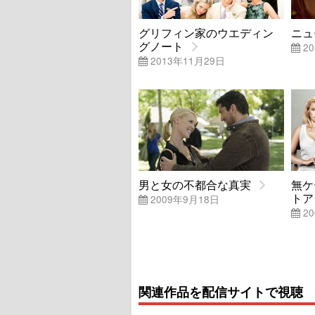
グリフィン家のウエディン
ニュ
グノート
20
2013年11月29日
男と女の不都合な真実
無ケ
トア
2009年9月18日
20
関連作品を配信サイトで視聴