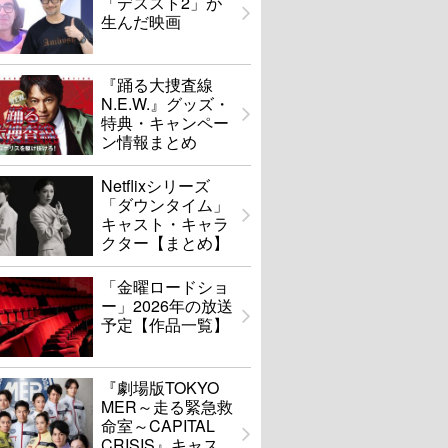
「デススト2」が
生んだ映画
『踊る大捜査線
N.E.W.』グッズ・
特典・キャンペー
ン情報まとめ
Netflixシリーズ
「ダウンタイム」
キャスト・キャラ
クター【まとめ】
「金曜ロードショ
ー」2026年の放送
予定【作品一覧】
『劇場版TOKYO
MER～走る緊急救
命室～CAPITAL
CRISIS』キャス