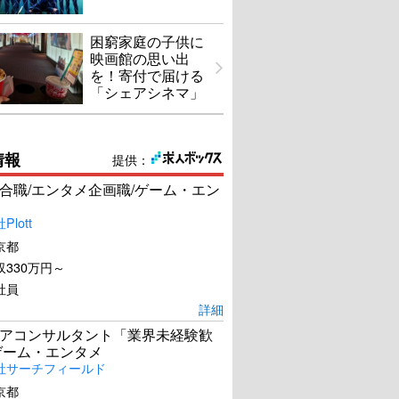
困窮家庭の子供に
映画館の思い出
を！寄付で届ける
「シェアシネマ」
情報
提供：
合職/エンタメ企画職/ゲーム・エン
lott
京都
330万円～
社員
詳細
アコンサルタント「業界未経験歓
ゲーム・エンタメ
社サーチフィールド
京都