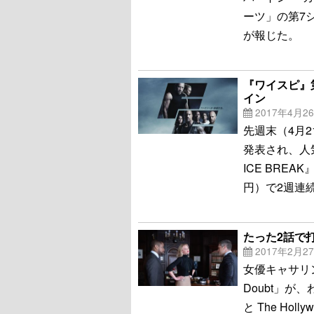
ーツ」の第7シー
が報じた。
『ワイスピ』
イン
2017年4月2
先週末（4月
発表され、人
ICE BREAK
円）で2週連
たった2話で
2017年2月2
女優キャサリ
Doubt」
と The Holl