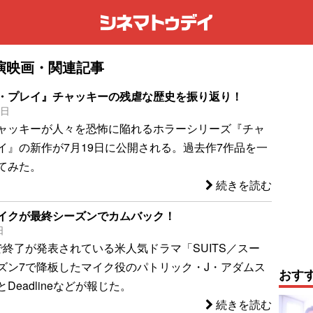
演映画・関連記事
・プレイ』チャッキーの残虐な歴史を振り返り！
8日
ャッキーが人々を恐怖に陥れるホラーシリーズ『チャ
イ』の新作が7月19日に公開される。過去作7作品を一
てみた。
続きを読む
」マイクが最終シーズンでカムバック！
日
で終了が発表されている米人気ドラマ「SUITS／スー
ズン7で降板したマイク役のパトリック・J・アダムス
おす
Deadlineなどが報じた。
続きを読む