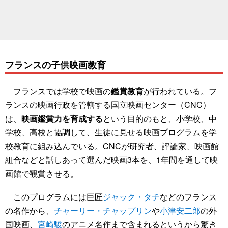
フランスの子供映画教育
フランスでは学校で映画の
鑑賞教育
が行われている。フ
ランスの映画行政を管轄する国立映画センター（CNC）
は、
映画鑑賞力を育成する
という目的のもと、小学校、中
学校、高校と協調して、生徒に見せる映画プログラムを学
校教育に組み込んでいる。CNCが研究者、評論家、映画館
組合などと話しあって選んだ映画3本を、1年間を通して映
画館で観賞させる。
このプログラムには巨匠
ジャック・タチ
などのフランス
の名作から、
チャーリー・チャップリン
や
小津安二郎
の外
国映画、
宮崎駿
のアニメ名作まで含まれるというから驚き