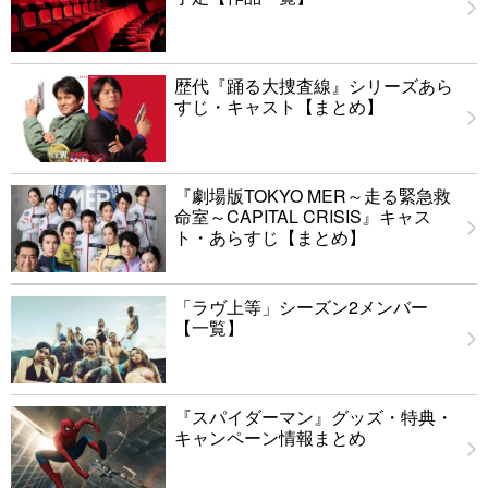
歴代『踊る大捜査線』シリーズあら
すじ・キャスト【まとめ】
『劇場版TOKYO MER～走る緊急救
命室～CAPITAL CRISIS』キャス
ト・あらすじ【まとめ】
「ラヴ上等」シーズン2メンバー
【一覧】
『スパイダーマン』グッズ・特典・
キャンペーン情報まとめ