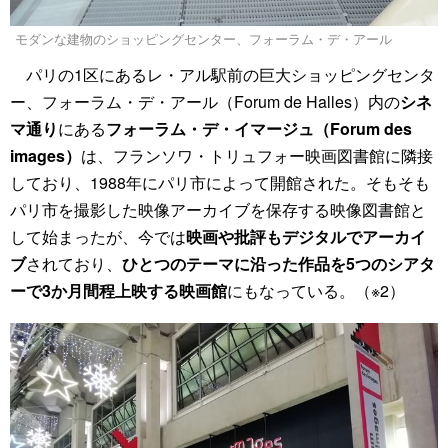
モダンな建物のショッピングセンター、フォーラム・デ・アール
パリの1区にあるレ・アル駅前の巨大ショッピングセンタ
ー、フォーラム・デ・アール（Forum de Halles）内の
シネ
マ通り
にある
フォーラム・デ・イマージュ（Forum des
images）
は、フランソワ・トリュフォー映画図書館に隣接
しており、1988年にパリ市によって開館された。そもそも
パリ市を撮影した映像アーカイブを保存する映像図書館と
して始まったが、今では
映画や批評もデジタルでアーカイ
ブ
されており、
ひとつのテーマに沿った作品を5つのシアタ
ーで3か月間程上映する映画館
にもなっている。（※2）