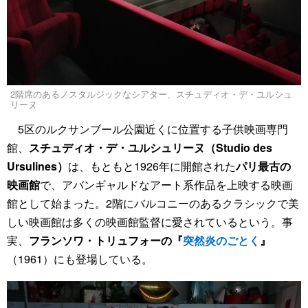
2階席のあるノスタルジックなシアター、スチュディオ・デ・ユルシュ
リーヌ
5区のルクサンブール公園近くに位置する子供映画専門
館、
スチュディオ・デ・ユルシュリーヌ（Studio des
Ursulines）
は、もともと1926年に開館された
パリ最古の
映画館
で、アバンギャルドなアート系作品を上映する映画
館として始まった。2階にバルコニーのあるクラシックで美
しい映画館は多くの映画館監督に愛されているという。事
実、
フランソワ・トリュフォーの『
突然炎のごとく
』
（1961）にも登場している。