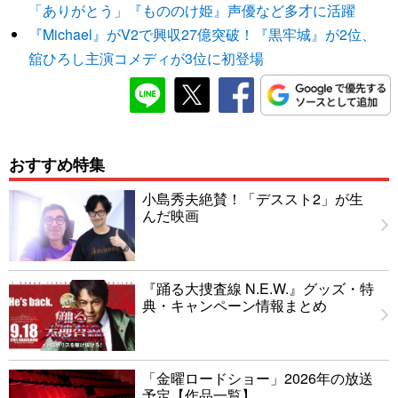
「ありがとう」『もののけ姫』声優など多才に活躍
『Michael』がV2で興収27億突破！『黒牢城』が2位、
舘ひろし主演コメディが3位に初登場
おすすめ特集
小島秀夫絶賛！「デススト2」が生
んだ映画
『踊る大捜査線 N.E.W.』グッズ・特
典・キャンペーン情報まとめ
「金曜ロードショー」2026年の放送
予定【作品一覧】