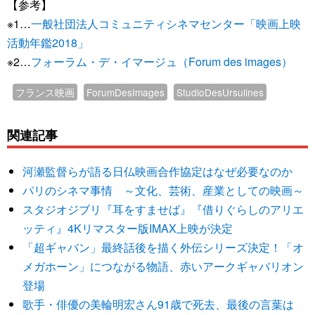
【参考】
※1…
一般社団法人コミュニティシネマセンター「映画上映
活動年鑑2018」
※2…
フォーラム・デ・イマージュ（Forum des images）
フランス映画
ForumDesImages
StudioDesUrsulines
関連記事
河瀬監督らが語る日仏映画合作協定はなぜ必要なのか
パリのシネマ事情 ～文化、芸術、産業としての映画～
スタジオジブリ『耳をすませば』『借りぐらしのアリエ
ッティ』4Kリマスター版IMAX上映が決定
「超ギャバン」最終話後を描く外伝シリーズ決定！「オ
メガホーン」につながる物語、赤いアークギャバリオン
登場
歌手・俳優の美輪明宏さん91歳で死去、最後の言葉は