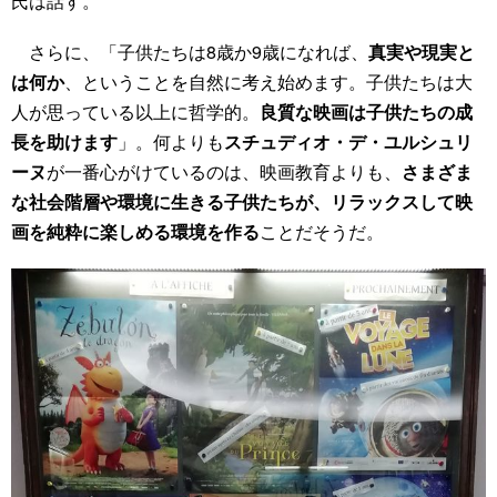
氏は話す。
さらに、「子供たちは8歳か9歳になれば、
真実や現実と
は何か
、ということを自然に考え始めます。子供たちは大
人が思っている以上に哲学的。
良質な映画は子供たちの成
長を助けます
」。何よりも
スチュディオ・デ・ユルシュリ
ーヌ
が一番心がけているのは、映画教育よりも、
さまざま
な社会階層や環境に生きる子供たちが、リラックスして映
画を純粋に楽しめる環境を作る
ことだそうだ。