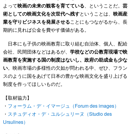
よって
映画の未来の観客を育てている
、ということだ。
芸
術としての映画文化を次世代へ残す
ということは、
映画産
業を守りビジネスを発展させる
ことにもつながるから、長
期的に見れば公金を費やす価値がある。
日本にも子供の映画教育に取り組む自治体、個人、配給
会社、民間団体などはあるが、
学校などの公教育現場で映
画教育を実施する国の制度はないし、政府の助成金も少な
い
。映画市場の多様性の欠如が問われる中、ぜひ、フラン
スのように国をあげて日本の豊かな映画文化を盛り上げる
制度を作ってほしいものだ。
【取材協力】
・
フォーラム・デ・イマージュ（Forum des images）
・
スチュディオ・デ・ユルシュリーヌ（Studio des
Ursulines）