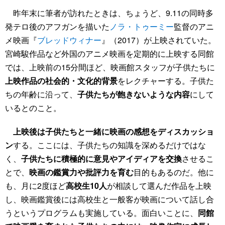
昨年末に筆者が訪れたときは、ちょうど、9.11の同時多
発テロ後のアフガンを描いた
ノラ・トゥーミー
監督のアニ
メ映画『
ブレッドウィナー
』（2017）が上映されていた。
宮崎駿作品など外国のアニメ映画を定期的に上映する同館
では、上映前の15分間ほど、映画館スタッフが子供たちに
上映作品の社会的・文化的背景
をレクチャーする。子供た
ちの年齢に沿って、
子供たちが飽きないような内容
にして
いるとのこと。
上映後は子供たちと一緒に映画の感想をディスカッショ
ン
する。ここには、子供たちの知識を深めるだけではな
く、
子供たちに積極的に意見やアイディアを交換
させるこ
とで、
映画の鑑賞力や批評力を育む
目的もあるのだ。他に
も、月に2度ほど
高校生10人
が相談して選んだ作品を上映
し、映画鑑賞後には高校生と一般客が映画について話し合
うというプログラムも実施している。面白いことに、
同館