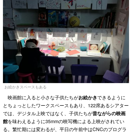
お絵かきスペースもある
映画館に入ると小さな子供たちが
お絵かき
できるように
とちょっとしたワークスペースもあり、122席あるシアター
では、デジタル上映ではなく、子供たちが
昔ながらの映画
館
を味わえるように35mmの映写機による上映がされてい
る。繁忙期には変わるが、平日の午前中はCNCのプログラ