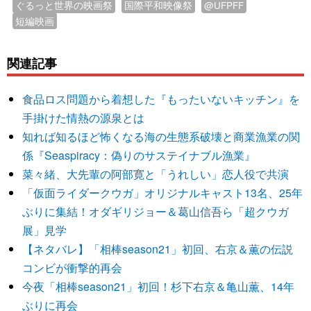
ぐるっと世界の映画祭
国際平和映像祭
@UFPFF
短編映画
関連記事
食品ロス問題から着想した『もったいないキッチン』を
手掛けた情熱の源泉とは
知れば知るほど怖くなる海の生態系破壊と商業漁業の関
係『Seaspiracy：偽りのサステイナブル漁業』
菜々緒、大先輩の阿部寛と「うれしい」恋人役で共演
「仮面ライダークウガ」オリジナルキャスト13名、25年
ぶりに集結！オダギリジョー＆葛山信吾ら「超クウガ
展」見学
【ネタバレ】「相棒season21」初回、右京＆薫の伝説
コンビが衝撃的再会
今夜「相棒season21」初回！杉下右京＆亀山薫、14年
ぶりに再会