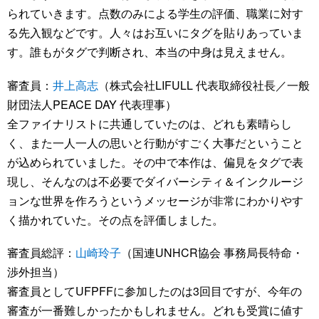
られていきます。点数のみによる学生の評価、職業に対す
る先入観などです。人々はお互いにタグを貼りあっていま
す。誰もがタグで判断され、本当の中身は見えません。
審査員：
井上高志
（株式会社LIFULL 代表取締役社長／一般
財団法人PEACE DAY 代表理事）
全ファイナリストに共通していたのは、どれも素晴らし
く、また一人一人の思いと行動がすごく大事だということ
が込められていました。その中で本作は、偏見をタグで表
現し、そんなのは不必要でダイバーシティ＆インクルージ
ョンな世界を作ろうというメッセージが非常にわかりやす
く描かれていた。その点を評価しました。
審査員総評：
山崎玲子
（国連UNHCR協会 事務局長特命・
渉外担当）
審査員としてUFPFFに参加したのは3回目ですが、今年の
審査が一番難しかったかもしれません。どれも受賞に値す