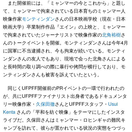
また開催前には、「ミャンマーの今とこれから」と題し
て、ミャンマーで拘束されている日本育ちのミャンマー人
映像作家
モンティンダン
さんの日本映画学校（現在・日本
映画大学）卒業制作作品『エイン』の上映と、ミャンマー
で拘束されていたジャーナリストで映像作家の
北角裕樹
さ
んのトークイベントを開催。モンティンダンさんは今年4月
に国軍に不当逮捕され、今も拘束が続いている。モンティ
ンダンさんの友人でもあり、現地で会った北角さんによる
と長時間の取り調べの際に暴行や拷問が横行しており、モ
ンティンダンさんも被害を訴えていたという。
同じくUFPFF開催前のPRイベントの一環で行われたの
が、共にUFPFFファイナリスト出身者であるドキュメンタ
リー映像作家・
久保田徹
さんとUFPFFスタッフ・
Usui
Kenta
さんの「平和を紡ぐ映像」をテーマにしたインスタ
ライブだ。久保田さんはミャンマー・ロヒンギャの難民キ
ャンプを訪れて、彼らが置かれている状況の実態をつづっ