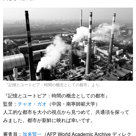
『記憶とユートピア：時間の概念としての都市』より。
『記憶とユートピア：時間の概念としての都市』
監督：
チャオ・ガオ
（中国・南寧師範大学）
人工的な都市を大小の視点から見つめて、共通項を探って
みました。都市が新鮮に映れば幸いです。
審査員：
加来賢一
（AFP World Academic Archive ディレク