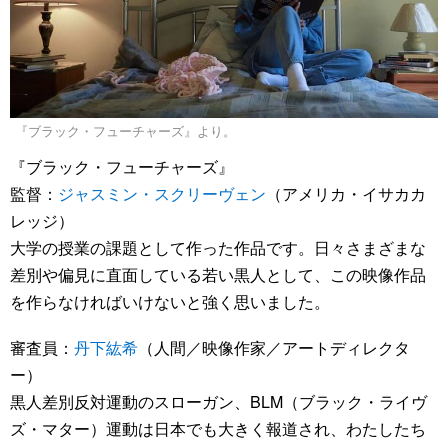
『ブラック・フューチャーズ』より。
『ブラック・フューチャーズ』
監督：
ジャスミン・スクリーヴェン
（アメリカ・イサカカ
レッジ）
大学の授業の課題として作った作品です。日々さまざまな
差別や偏見に直面している若い黒人として、この映像作品
を作らなければいけないと強く思いました。
審査員：
丹下紘希
（人間／映像作家／アートディレクタ
ー）
黒人差別反対運動のスローガン、BLM（ブラック・ライヴ
ズ・マター）運動は日本でも大きく報道され、わたしたち