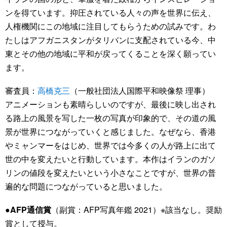
ンを得ています。抑圧されている人々の声を世界に伝え、
人権機関にこの地域に注目してもらうための試みです。わ
たしはアフガニスタンがタリバンに支配されている今、中
東とその他の地域に平和が戻ってくることを深く願ってい
ます。
審査員：
高橋克三
（一般社団法人国際平和映像祭 理事）
アニメーションも素晴らしいのですが、最後に映し出され
る路上の風景を写した一枚の写真が印象的で、その道の風
景が世界につながっていくと感じました。なぜなら、香港
やミャンマーをはじめ、世界では今多くの人が路上に出て
世の中を変えたいと行動しています。本作はイランのガソ
リンの値段を変えたいという小さなことですが、世界の普
遍的な問題につながっていると思いました。
●AFP通信賞
（副賞：AFP写真年鑑 2021）※該当なし。奨励
賞として授与。