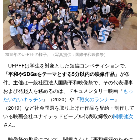
2015年のUFPFFの様子。（写真提供：国際平和映像祭）
UFPFFは学生を対象とした短編コンペティションで、
「平和やSDGsをテーマとする5分以内の映像作品」
が条
件。主催は一般社団法人国際平和映像祭で、その代表理事
および発起人を務めるのは、ドキュメンタリー映画『
もっ
たいないキッチン
』（2020）や『
戦火のランナー
』
（2019）など社会問題を取り上げた作品を配給・制作して
いる映画会社ユナイテッドピープル代表取締役の
関根健次
さん。
映像祭の趣旨について、関根さんは「平和構築のために