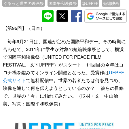
ぐるっと世界の映画祭
国際平和映像祭
@UFPFF
短編映画
【第95回】（日本）
毎年9月21日は、国連が定めた国際平和デー。その時期に
合わせて、2011年に学生が対象の短編映像祭として、横浜
で国際平和映像祭（UNITED FOR PEACE FILM
FESTIVAL、以下UFPFF）がスタート。11回目の今年はコ
ロナ禍を鑑みてオンライン開催となった。受賞作は
UFPFF
公式サイト
で無料配信中。世界の若者たちは何を見つめ、
映像を通して何を伝えようとしているのか？ 彼らの目線
で、世界の「今」に触れてみたい。（取材・文：中山治
美、写真：国際平和映像祭）