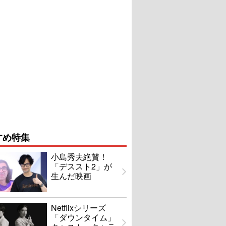
すめ特集
小島秀夫絶賛！
「デススト2」が
生んだ映画
Netflixシリーズ
「ダウンタイム」