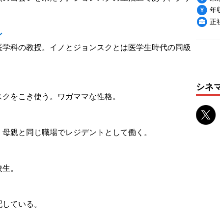
年収
正社
ン
医学科の教授。イノとジョンスクとは医学生時代の同級
シネ
スクをこき使う。ワガママな性格。
。母親と同じ職場でレジデントとして働く。
校生。
配している。