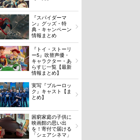
『スパイダーマ
ン』グッズ・特
典・キャンペーン
情報まとめ
『トイ・ストーリ
ー5』吹替声優・
キャラクター・あ
らすじ一覧【最新
情報まとめ】
実写『ブルーロッ
ク』キャスト【ま
とめ】
困窮家庭の子供に
映画館の思い出
を！寄付で届ける
「シェアシネマ」