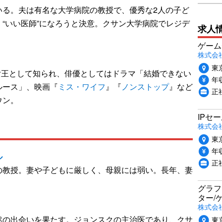
いる。夫は有名な大学病院の教授で、優秀な2人の子ど
“いい医師”になろうと決意。クサン大学病院でレジデ
求人
ゲーム
株式会社P
東
の女王として知られ、俳優としてはドラマ「結婚できない
年収
ルース」、映画『
ミス・ワイフ
』『
ノンストップ
』など
正
ウン。
IPセ
株式会
東
年収
ル
正
の教授。妻や子どもに厳しく、母親には弱い。長年、妻
グラフ
ター/
株式会
然の出会いを果たす。ジョンスクの主治医であり、クサ
東