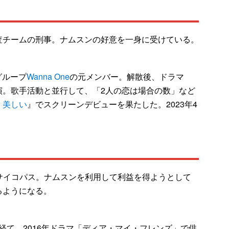
査チームの刑事。ナムスンの好意を一身に受けている。
グループ
Wanna One
の元メンバー。解散後、ドラマ
演。歌手活動と並行して、「2人の恋は場合の数」など
、美しい
』でスクリーンデビューを果たした。2023年4
。サイコパス。ナムスンを利用して利益を得ようとして
るようになる。
ルを経て、2016年ドラマ「ディア・マイ・フレンズ」で俳