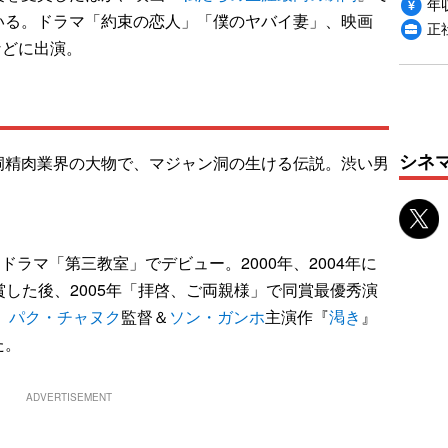
年収
いる。ドラマ「約束の恋人」「僕のヤバイ妻」、映画
正
などに出演。
シネ
洞精肉業界の大物で、マジャン洞の生ける伝説。渋い男
年、ドラマ「第三教室」でデビュー。2000年、2004年に
賞した後、2005年「拝啓、ご両親様」で同賞最優秀演
、
パク・チャヌク
監督＆
ソン・ガンホ
主演作『
渇き
』
た。
ADVERTISEMENT