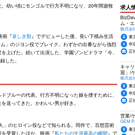
。幼い頃にモンゴルで行方不明になり、20年間遊牧
求人
。
Biz
ム・エ
株式会社P
、映画『
哀しき獣
』でデビューした後、長い下積み生活
東
年収
カゲーム」のジヨン役でブレイク。わずかの出番ながら強烈
正
度を上げた。続いて出演した、学園ゾンビドラマ「今、
記録した。
キャリ
迎」/
株式会
東
年収
ルドブルーの代表。行方不明になった娘を捜すために、
正
生を送ってきた。かわいい男が好き。
営業/
GEM P
の恋人」のヒロイン役などで知られる。同作で、百想芸術
東
賞を受賞したほか、映画『
私たちの生涯最高の瞬間
』で