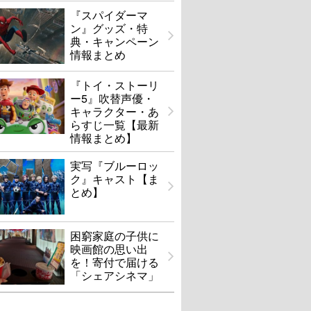
『スパイダーマ
ン』グッズ・特
典・キャンペーン
情報まとめ
『トイ・ストーリ
ー5』吹替声優・
キャラクター・あ
らすじ一覧【最新
情報まとめ】
実写『ブルーロッ
ク』キャスト【ま
とめ】
困窮家庭の子供に
映画館の思い出
を！寄付で届ける
「シェアシネマ」