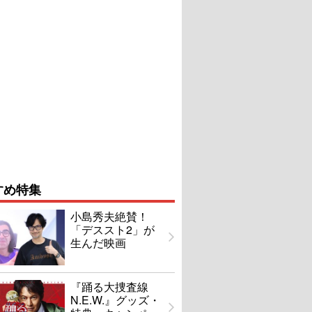
すめ特集
小島秀夫絶賛！
「デススト2」が
生んだ映画
『踊る大捜査線
N.E.W.』グッズ・