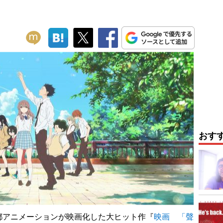
おす
都アニメーションが映画化した大ヒット作『
映画 「聲