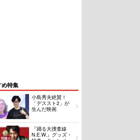
すめ特集
小島秀夫絶賛！
「デススト2」が
生んだ映画
『踊る大捜査線
N.E.W.』グッズ・