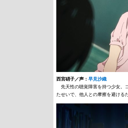
西宮硝子／声：
早見沙織
先天性の聴覚障害を持つ少女。コ
たせいで、他人との摩擦を避ける