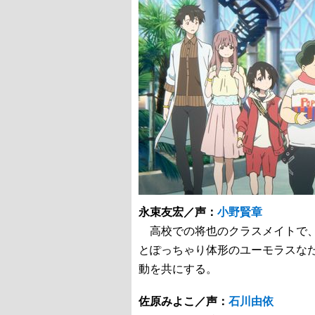
永束友宏／声：
小野賢章
高校での将也のクラスメイトで、
とぽっちゃり体形のユーモラスな
動を共にする。
佐原みよこ／声：
石川由依