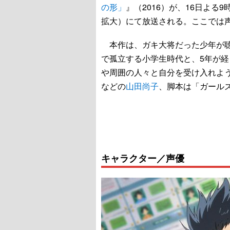
の形」
』（2016）が、16日よる
拡大）にて放送される。ここでは
本作は、ガキ大将だった少年が聴
で孤立する小学生時代と、5年が
や周囲の人々と自分を受け入れよう
などの
山田尚子
、脚本は「ガール
キャラクター／声優