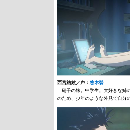
西宮結絃／声：
悠木碧
硝子の妹。中学生。大好きな姉の
のため、少年のような外見で自分