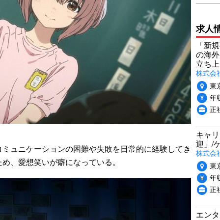
求人
「新規
の海外
立ち上
株式会社P
東
年収
正社
キャリ
迎」/
ミュニケーションの困難や失敗を日常的に経験してき
株式会
ため、愛想笑いが癖になっている。
東
年収
正
エンタ