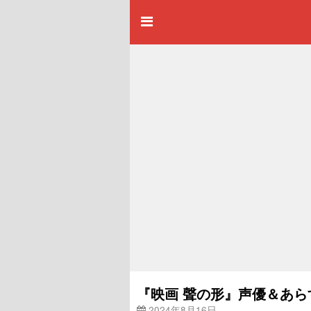
『映画 聲の形』声優＆あ
2024年8月16日