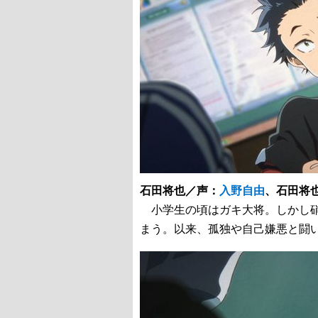
石田将也／声：
入野自由
、石田将
小学生の頃はガキ大将。しかし硝
まう。以来、孤独や自己嫌悪と闘