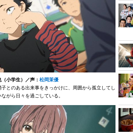
也（小学生）／声：
松岡茉優
子とのある出来事をきっかけに、周囲から孤立してし
いながら日々を過ごしている。