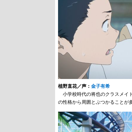
植野直花／声：
金子有希
小学校時代の将也のクラスメイト
の性格から周囲とぶつかることが