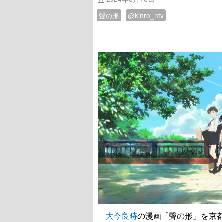
聲の形
@kinro_ntv
大今良時
の漫画「聲の形」を京