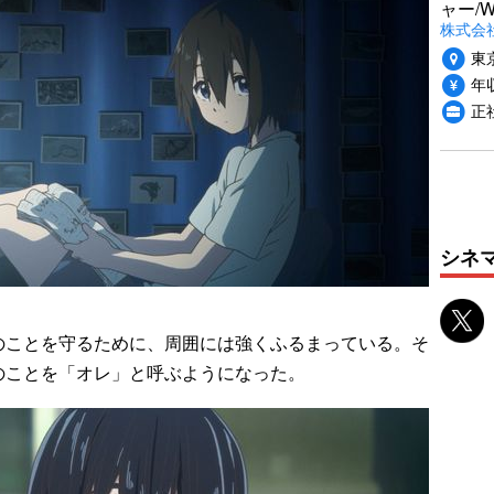
ャー/
株式会社i
東
年収
正
シネ
ことを守るために、周囲には強くふるまっている。そ
のことを「オレ」と呼ぶようになった。