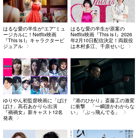
はるな愛の半生が“エア”ミュ
はるな愛の半生が原案の
ージカルに！Netflix映画
Netflix映画『This is I』2026
『This is I』キャラクタービ
年2月10日配信決定！両親役
ジュアル
は木村多江、千原せいじ
ゆりやん初監督映画に「ばけ
『港のひかり』斎藤工の激変
ばけ」高石あかりら出演
に衝撃 「一瞬誰かわからな
『禍禍女』新キャスト12名
い」「ぶっ飛んでる」
発表