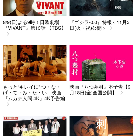
8/9(日)よる9時！日曜劇場
『ゴジラ-0.0』特報＜11月3
『VIVANT』第13話 【TBS】
日(火・祝)公開＞
もっと“キレイに” つ・な・
映画『八つ墓村』本予告【9
げ・て・み・た・い 映画
月18日(金)全国公開】
『ムカデ人間 4K』4K予告編