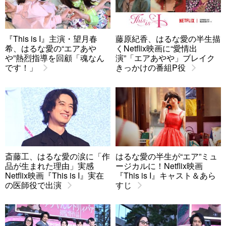
『This is I』主演・望月春
藤原紀香、はるな愛の半生描
希、はるな愛の“エアあや
くNetflix映画に“愛情出
や”熱烈指導を回顧「魂なん
演”「エアあやや」ブレイク
です！」
きっかけの番組P役
斎藤工、はるな愛の涙に「作
はるな愛の半生が“エア”ミュ
品が生まれた理由」実感
ージカルに！Netflix映画
Netflix映画『This is I』実在
『This is I』キャスト＆あら
の医師役で出演
すじ