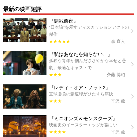
最新の映画短評
『開戦前夜』
“日本論”を示すディスカッションアクトの
傑作
★★★★★
森 直人
『私はあなたを知らない、』
孤独な青年が掴んだささやかな幸せと悲
劇。最適なキャストで
★★★
斉藤 博昭
『レディ・オア・ノット2』
直球勝負の豪速球がひたすら痛快
★★★
平沢 薫
『ミニオンズ＆モンスターズ』
映画史のイースターエッグが楽しい
★★★★
平沢 薫