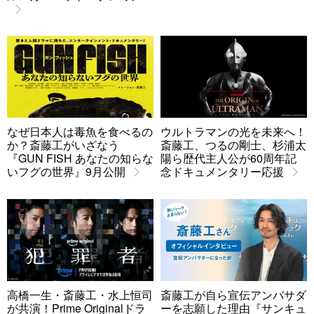
なぜ日本人は毒魚を食べるの
ウルトラマンの光を未来へ！
か？斎藤工がいざなう
斎藤工、つるの剛士、杉浦太
『GUN FISH あなたの知らな
陽ら歴代主人公が60周年記
いフグの世界』9月公開
念ドキュメンタリー応援
高橋一生・斎藤工・水上恒司
斎藤工が自ら宣伝アンバサダ
が共演！Prime Originalドラ
ーを志願した理由『サンキュ