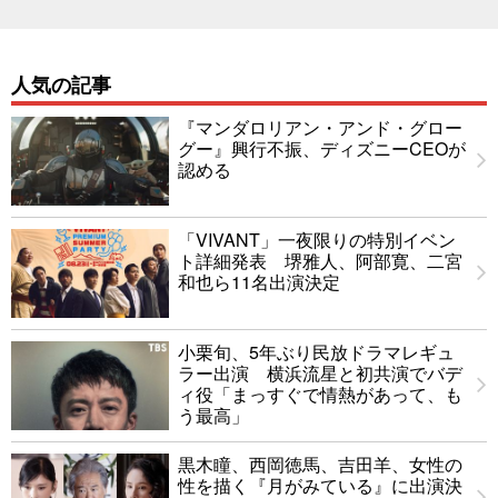
人気の記事
『マンダロリアン・アンド・グロー
グー』興行不振、ディズニーCEOが
認める
「VIVANT」一夜限りの特別イベン
ト詳細発表 堺雅人、阿部寛、二宮
和也ら11名出演決定
小栗旬、5年ぶり民放ドラマレギュ
ラー出演 横浜流星と初共演でバデ
ィ役「まっすぐで情熱があって、も
う最高」
黒木瞳、西岡徳馬、吉田羊、女性の
性を描く『月がみている』に出演決