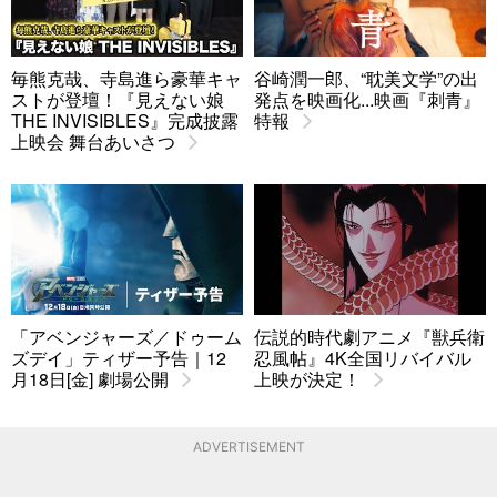
毎熊克哉、寺島進ら豪華キャ
谷崎潤一郎、“耽美文学”の出
ストが登壇！『見えない娘
発点を映画化...映画『刺青』
THE INVISIBLES』完成披露
特報
上映会 舞台あいさつ
「アベンジャーズ／ドゥーム
伝説的時代劇アニメ『獣兵衛
ズデイ」ティザー予告｜12
忍風帖』4K全国リバイバル
月18日[金] 劇場公開
上映が決定！
ADVERTISEMENT