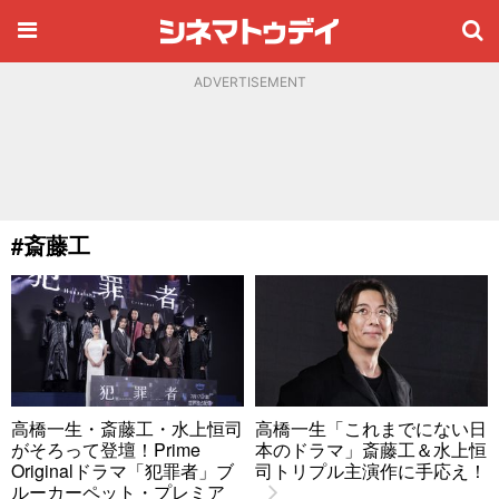
ADVERTISEMENT
#斎藤工
高橋一生・斎藤工・水上恒司
高橋一生「これまでにない日
がそろって登壇！Prime
本のドラマ」斎藤工＆水上恒
Originalドラマ「犯罪者」ブ
司トリプル主演作に手応え！
ルーカーペット・プレミア