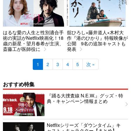
はるな愛の人生と性別適合手
舘ひろし×藤井道人×木村大
術の実話がNetflix映画化！18
作『港のひかり』特報映像が
歳の新星・望月春希が主演、
公開 9名の追加キャストも
斎藤工が医師役に
発表
1
2
3
4
5
次 »
おすすめ特集
『踊る大捜査線 N.E.W.』グッズ・特
典・キャンペーン情報まとめ
Netflixシリーズ「ダウンタイム」キ
ャスト・キャラクター【まとめ】