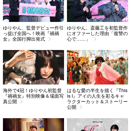
ゆりやん、監督デビュー作引
ゆりやん、斎藤工を初監督作
っ提げ全国へ！映画『禍禍
にオファーした理由「復讐の
女』全国行脚出発式
心で……」
海外で4冠！ゆりやん初監督
はるな愛の半生を描く『This
『禍禍女』特別映像＆場面写
is I』アイの人生を彩るキャ
真公開
ラクターカット＆ストーリー
公開