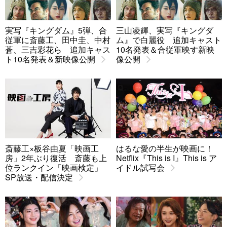
実写『キングダム』5弾、合
三山凌輝、実写『キングダ
従軍に斎藤工、田中圭、中村
ム』で白麗役 追加キャスト
蒼、三吉彩花ら 追加キャス
10名発表＆合従軍映す新映
ト10名発表＆新映像公開
像公開
斎藤工×板谷由夏「映画工
はるな愛の半生が映画に！
房」2年ぶり復活 斎藤も上
Netflix『This is I』This is ア
位ランクイン「映画検定」
イドル試写会
SP放送・配信決定