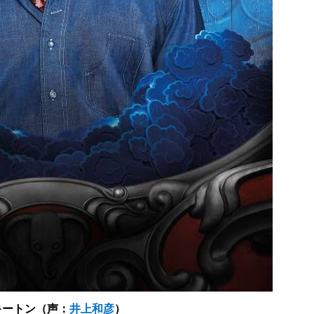
キートン（声：
井上和彦
）