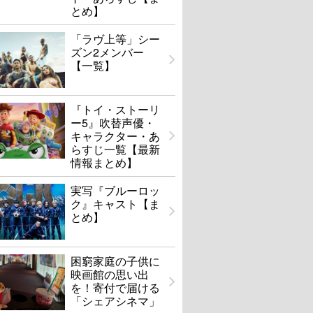
とめ】
「ラヴ上等」シー
ズン2メンバー
【一覧】
『トイ・ストーリ
ー5』吹替声優・
キャラクター・あ
らすじ一覧【最新
情報まとめ】
実写『ブルーロッ
ク』キャスト【ま
とめ】
困窮家庭の子供に
映画館の思い出
を！寄付で届ける
「シェアシネマ」