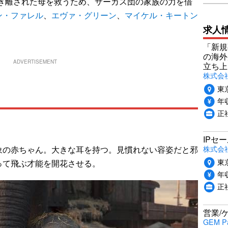
引き離された母を救うため、サーカス団の家族の力を借
ン・ファレル
、
エヴァ・グリーン
、
マイケル・キートン
求人
「新規
の海外
ADVERTISEMENT
立ち上
株式会社P
東
年収
正社
IPセ
株式会
の赤ちゃん。大きな耳を持つ。見慣れない容姿だと邪
東
って飛ぶ才能を開花させる。
年収
正
営業/
GEM P