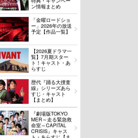
特典・キャンペー
ン情報まとめ
「金曜ロードショ
ー」2026年の放送
予定【作品一覧】
【2026夏ドラマ一
覧】7月期スター
ト！キャスト・あ
らすじ
歴代『踊る大捜査
線』シリーズあら
すじ・キャスト
【まとめ】
『劇場版TOKYO
MER～走る緊急救
命室～CAPITAL
CRISIS』キャス
ト・あらすじ【ま