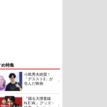
すめ特集
小島秀夫絶賛！
「デススト2」が
生んだ映画
『踊る大捜査線
N.E.W.』グッズ・