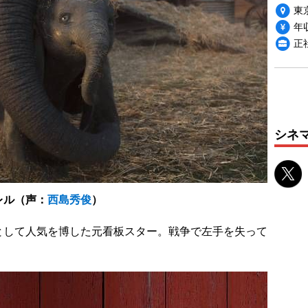
東
年収
正
シネ
レル（声：
西島秀俊
）
して人気を博した元看板スター。戦争で左手を失って