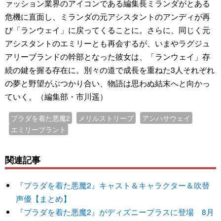
ァッション業界のアイコンである編集長ミランダがとある
危機に直面し、ミランダの元アシスタントのアンディが再
び「ランウェイ」に戻ってくることに。さらに、同じく元
アシスタントのエミリーとも再会するが、いまやラグジュ
アリーブランドの幹部となった彼女は、「ランウェイ」存
続の鍵を握る存在に。別々の道で成長を重ねた3人それぞれ
の夢と野望がぶつかり合い、物語は思わぬ結末へと向かっ
ていく。（編集部・市川遥）
プラダを着た悪魔2
メリルストリープ
アンハサウェイ
エミリーブラント
関連記事
『プラダを着た悪魔2』キャスト＆キャラクター＆吹替
声優【まとめ】
『プラダを着た悪魔2』がディズニープラスに登場 8月