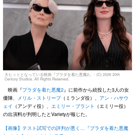
大ヒットとなっている映画『プラダを着た悪魔2』 - (C) 2026 20th
Century Studios. All Rights Reserved.
映画『
プラダを着た悪魔2
』に前作から続投した3人の女
優陣、
メリル・ストリープ
（ミランダ役）、
アン・ハサウ
ェイ
（アンディ役）、
エミリー・ブラント
（エミリー役）
の出演料が判明したとVarietyが報じた。
【画像】テスト試写での評判が悪く…『プラダを着た悪魔