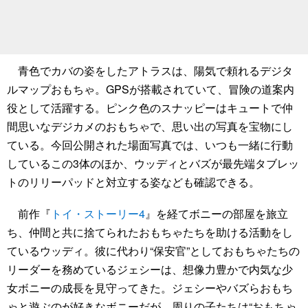
青色でカバの姿をしたアトラスは、陽気で頼れるデジタ
ルマップおもちゃ。GPSが搭載されていて、冒険の道案内
役として活躍する。ピンク色のスナッピーはキュートで仲
間思いなデジカメのおもちゃで、思い出の写真を宝物にし
ている。今回公開された場面写真では、いつも一緒に行動
しているこの3体のほか、ウッディとバズが最先端タブレッ
トのリリーパッドと対立する姿なども確認できる。
前作『
トイ・ストーリー4
』を経てボニーの部屋を旅立
ち、仲間と共に捨てられたおもちゃたちを助ける活動をし
ているウッディ。彼に代わり“保安官”としておもちゃたちの
リーダーを務めているジェシーは、想像力豊かで内気な少
女ボニーの成長を見守ってきた。ジェシーやバズらおもち
ゃと遊ぶのが好きなボニーだが、周りの子たちは“おもちゃ