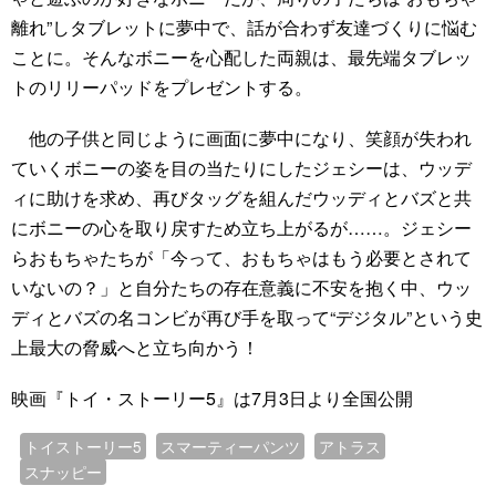
離れ”しタブレットに夢中で、話が合わず友達づくりに悩む
ことに。そんなボニーを心配した両親は、最先端タブレッ
トのリリーパッドをプレゼントする。
他の子供と同じように画面に夢中になり、笑顔が失われ
ていくボニーの姿を目の当たりにしたジェシーは、ウッデ
ィに助けを求め、再びタッグを組んだウッディとバズと共
にボニーの心を取り戻すため立ち上がるが……。ジェシー
らおもちゃたちが「今って、おもちゃはもう必要とされて
いないの？」と自分たちの存在意義に不安を抱く中、ウッ
ディとバズの名コンビが再び手を取って“デジタル”という史
上最大の脅威へと立ち向かう！
映画『トイ・ストーリー5』は7月3日より全国公開
トイストーリー5
スマーティーパンツ
アトラス
スナッピー