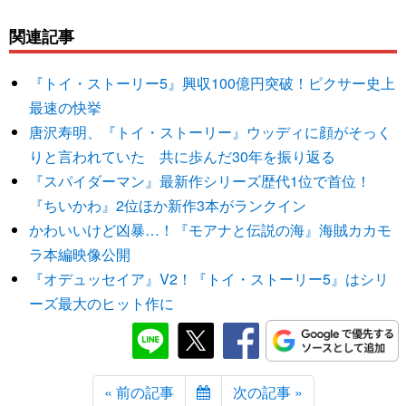
関連記事
『トイ・ストーリー5』興収100億円突破！ピクサー史上
最速の快挙
唐沢寿明、『トイ・ストーリー』ウッディに顔がそっく
りと言われていた 共に歩んだ30年を振り返る
『スパイダーマン』最新作シリーズ歴代1位で首位！
『ちいかわ』2位ほか新作3本がランクイン
かわいいけど凶暴…！『モアナと伝説の海』海賊カカモ
ラ本編映像公開
『オデュッセイア』V2！『トイ・ストーリー5』はシリ
ーズ最大のヒット作に
« 前の記事
次の記事 »