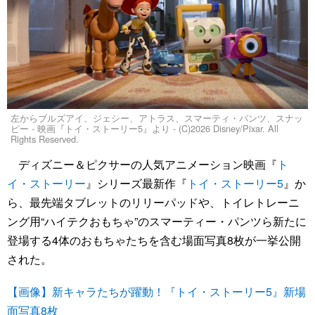
左からブルズアイ、ジェシー、アトラス、スマーティ・パンツ、スナッ
ピー - 映画『トイ・ストーリー5』より - (C)2026 Disney/Pixar. All
Rights Reserved.
ディズニー＆ピクサーの人気アニメーション映画『
ト
イ・ストーリー
』シリーズ最新作『
トイ・ストーリー5
』か
ら、最先端タブレットのリリーパッドや、トイレトレーニ
ング用“ハイテクおもちゃ”のスマーティー・パンツら新たに
登場する4体のおもちゃたちを含む場面写真8枚が一挙公開
された。
【画像】新キャラたちが躍動！『トイ・ストーリー5』新場
面写真8枚