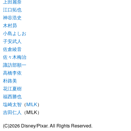
上田麗奈
江口拓也
神谷浩史
木村昴
小島よしお
子安武人
佐倉綾音
佐々木梅治
諏訪部順一
高橋李依
朴路美
花江夏樹
福西勝也
塩崎太智
（
M!LK
）
吉田仁人
（M!LK）
(C)2026 Disney/Pixar. All Rights Reserved.