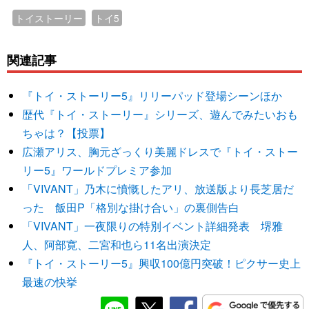
トイストーリー
トイ5
関連記事
『トイ・ストーリー5』リリーパッド登場シーンほか
歴代『トイ・ストーリー』シリーズ、遊んでみたいおも
ちゃは？【投票】
広瀬アリス、胸元ざっくり美麗ドレスで『トイ・ストー
リー5』ワールドプレミア参加
「VIVANT」乃木に憤慨したアリ、放送版より長芝居だ
った 飯田P「格別な掛け合い」の裏側告白
「VIVANT」一夜限りの特別イベント詳細発表 堺雅
人、阿部寛、二宮和也ら11名出演決定
『トイ・ストーリー5』興収100億円突破！ピクサー史上
最速の快挙