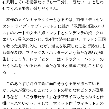
在判明している情報だけでも十二分に「観たい！」と思わ
せてくれる要素が盛りだくさん。
本作のメインキャラクターとなるのは、前作『ディセン
ダント ライズ・オブ・レッド』に続き『不思議の国のアリ
ス』のハートの女王の娘・レッドとシンデレラの娘・クロ
エという異色のコンビ。第4作で過去に戻り、オラドン王国
を救った見事に2人。だが、過去を改変したことで現在にも
影響が及び、マドックス・ハッターという新たな悪役が誕
生してしまう。レッドとクロエはマドックス・ハッターの
たくらみを止めるため、新たな冒険と試練に挑むことにな
る━━。
このあらすじ時点で既に面白そうな予感が漂っている
が、未来が変わったことでレッドの新たな妹ピンクが登場
するなど、
「こう来たか！」なサプライズ
もたっぷりと仕
掛けられていそう。そして、大ヒット作『ウィキッド』の