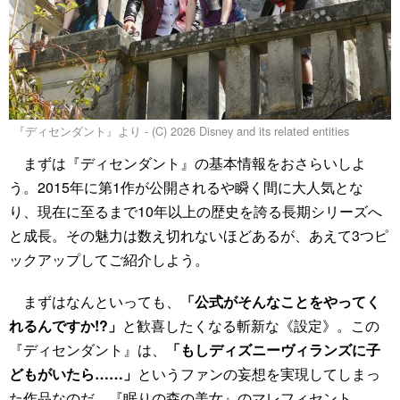
『ディセンダント』より - (C) 2026 Disney and its related entities
まずは『ディセンダント』の基本情報をおさらいしよ
う。2015年に第1作が公開されるや瞬く間に大人気とな
り、現在に至るまで10年以上の歴史を誇る長期シリーズへ
と成長。その魅力は数え切れないほどあるが、あえて3つピ
ックアップしてご紹介しよう。
まずはなんといっても、
「公式がそんなことをやってく
れるんですか!?」
と歓喜したくなる斬新な《設定》。この
『ディセンダント』は、
「もしディズニーヴィランズに子
どもがいたら……」
というファンの妄想を実現してしまっ
た作品なのだ。『眠りの森の美女』のマレフィセント、