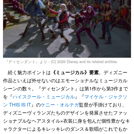
『ディセンダント』より - (C) 2026 Disney and its related entities
続く魅力ポイントは
《ミュージカル》要素
。ディズニー
作品といえば外せないのはエモーショナルなミュージカル
シーンの数々。『ディセンダント』は第1作から第3作まで
を『
ハイスクール・ミュージカル
』『
マイケル・ジャクソ
ン THIS IS IT
』の
ケニー・オルテガ
監督が手掛けており、
ディズニーヴィランズたちのデザインを発展させたファッ
ショナブルなヘアスタイル×衣装に身を包んだ個性豊かなキ
ャラクターによるキレッキレのダンス＆歌唱がこれでもか