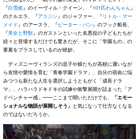
『
白雪姫
』のイーヴィル・クイーン、『
101匹わんちゃん
』
のクルエラ、『
アラジン
』のジャファー、『
リトル・マー
メイド
』のアースラ、『
ピーター・パン
』のフック船長、
『
美女と野獣
』のガストンといった名悪役の子どもたちが
続々と登場するだけでも驚きだが、そこに「学園もの」の
要素をプラスしているのが絶妙。
ディズニーヴィランズの息子や娘たちが高校に通いなが
ら友情や愛情を育む「青春学園ドラマ」、自分の宿命に悩
みつつも新たな人生を選択しようともがく「成長ドラ
マ」、ハラハラドキドキの試練や衝撃展開が詰まった「ア
ドベンチャー感」━━ここまで聞いただけでも、
「エモー
ショナルな物語が展開しそう」
と気になって仕方なくなる
のではないだろうか。