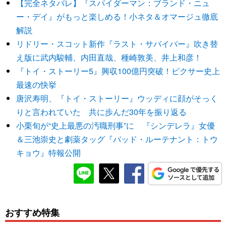
【完全ネタバレ】『スパイダーマン：ブランド・ニュ
ー・デイ』がもっと楽しめる！小ネタ＆オマージュ徹底
解説
リドリー・スコット新作『ラスト・サバイバー』吹き替
え版に武内駿輔、内田直哉、種崎敦美、井上和彦！
『トイ・ストーリー5』興収100億円突破！ピクサー史上
最速の快挙
唐沢寿明、『トイ・ストーリー』ウッディに顔がそっく
りと言われていた 共に歩んだ30年を振り返る
小栗旬が“史上最悪の汚職刑事”に 『シンデレラ』女優
＆三池崇史と劇薬タッグ『バッド・ルーテナント：トウ
キョウ』特報公開
おすすめ特集