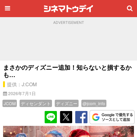
ADVERTISEMENT
まさかのディズニー追加！知らないと損するか
も…
提供：J:COM
2026年7月1日
JCOM
ディセンダント
ディズニー
@jcom_info