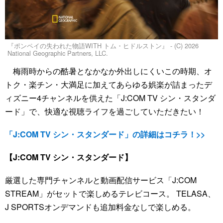
『ポンペイの失われた物語WITH トム・ヒドルストン』 - (C) 2026
National Geographic Partners, LLC.
梅雨時からの酷暑となかなか外出しにくいこの時期、オ
トク・楽チン・大満足に加えてあらゆる娯楽が詰まったデ
ィズニー4チャンネルを供えた「J:COM TV シン・スタンダ
ード」で、快適な視聴ライフを過ごしていただきたい！
「J:COM TV シン・スタンダード」の詳細はコチラ！>>
【J:COM TV シン・スタンダード】
厳選した専門チャンネルと動画配信サービス「J:COM
STREAM」がセットで楽しめるテレビコース。 TELASA、
J SPORTSオンデマンドも追加料金なしで楽しめる。