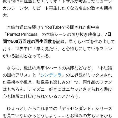
振り付けを担当したエミリオ・ドサルが考案したミュージ
カルシーンや、リピート再生したくなる名曲の数々も期待
大。
本編放送に先駆けてYouTubeで公開された劇中曲
「Perfect Princess」の本編シーンの切り抜き映像は、
7日
間で500万回超の再生回数
を記録。早くもバズを生み出して
おり、世界中に「早く見たい」と心待ちにしているファン
がいる証明となっている。
さらに、魔法の馬車やハートの兵隊などなど、『不思議
の国のアリス』と『
シンデレラ
』の世界観がミックスされ
た美術や小道具、映像美も楽しみの一つ。両作品のファン
はもちろん、ディズニー好きにはニヤッとさせられる遊び
心も随所に仕掛けられていることだろう。
ひょっとしたらこれまでの『ディセンダント』シリーズ
を見ていないからどうしよう……とお悩みの方もいるかも