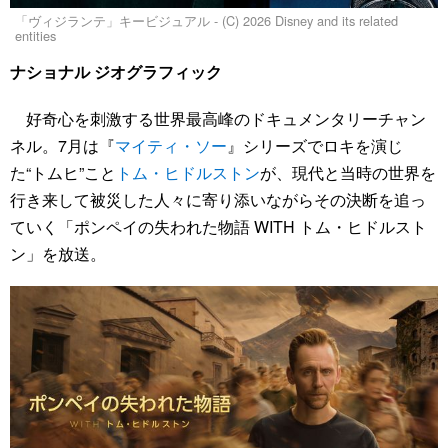
「ヴィジランテ」キービジュアル - (C) 2026 Disney and its related
entities
ナショナル ジオグラフィック
好奇心を刺激する世界最高峰のドキュメンタリーチャン
ネル。7月は『
マイティ・ソー
』シリーズでロキを演じ
た“トムヒ”こと
トム・ヒドルストン
が、現代と当時の世界を
行き来して被災した人々に寄り添いながらその決断を追っ
ていく「ポンペイの失われた物語 WITH トム・ヒドルスト
ン」を放送。