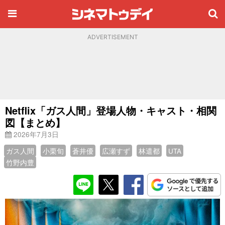
ADVERTISEMENT
Netflix「ガス人間」登場人物・キャスト・相関
図【まとめ】
2026年7月3日
ガス人間
小栗旬
蒼井優
広瀬すず
林遣都
UTA
竹野内豊