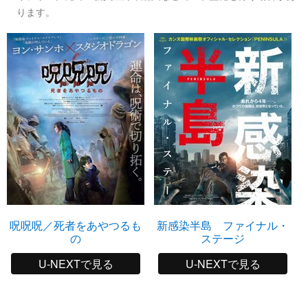
ります。
呪呪呪／死者をあやつるも
新感染半島 ファイナル・
の
ステージ
U-NEXTで見る
U-NEXTで見る