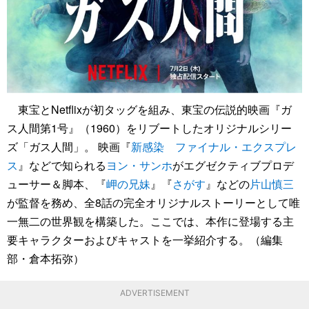
東宝とNetflixが初タッグを組み、東宝の伝説的映画『ガ
ス人間第1号』（1960）をリブートしたオリジナルシリー
ズ「ガス人間」。 映画『
新感染 ファイナル・エクスプレ
ス
』などで知られる
ヨン・サンホ
がエグゼクティブプロデ
ューサー＆脚本、『
岬の兄妹
』『
さがす
』などの
片山慎三
が監督を務め、全8話の完全オリジナルストーリーとして唯
一無二の世界観を構築した。ここでは、本作に登場する主
要キャラクターおよびキャストを一挙紹介する。（編集
部・倉本拓弥）
ADVERTISEMENT