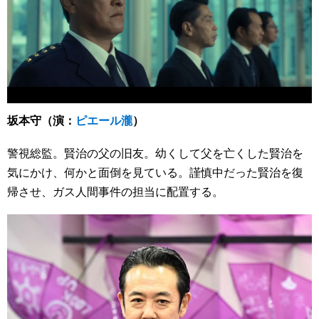
坂本守（演：
ピエール瀧
）
警視総監。賢治の父の旧友。幼くして父を亡くした賢治を
気にかけ、何かと面倒を見ている。謹慎中だった賢治を復
帰させ、ガス人間事件の担当に配置する。