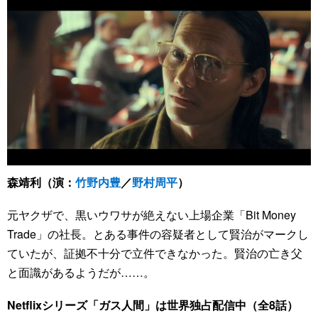
森靖利（演：
竹野内豊
／
野村周平
）
元ヤクザで、黒いウワサが絶えない上場企業「Bit Money
Trade」の社長。とある事件の容疑者として賢治がマークし
ていたが、証拠不十分で立件できなかった。賢治の亡き父
と面識があるようだが……。
Netflixシリーズ「ガス人間」は世界独占配信中（全8話）