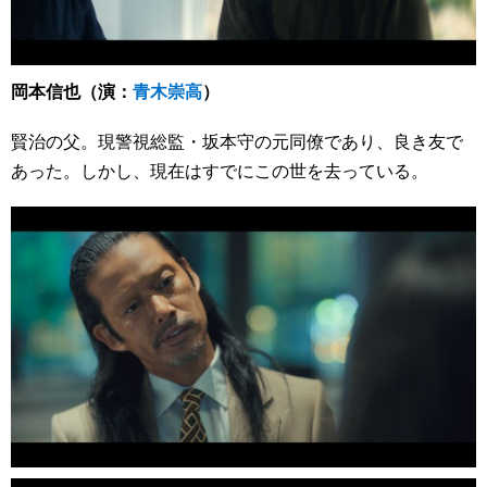
岡本信也（演：
青木崇高
）
賢治の父。現警視総監・坂本守の元同僚であり、良き友で
あった。しかし、現在はすでにこの世を去っている。