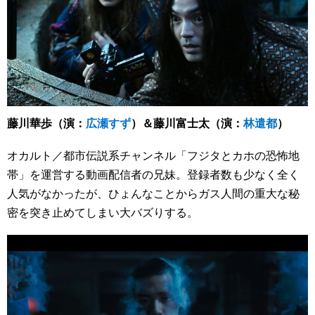
藤川華歩（演：
広瀬すず
）＆藤川富士太（演：
林遣都
）
オカルト／都市伝説系チャンネル「フジタとカホの恐怖地
帯」を運営する動画配信者の兄妹。登録者数も少なく全く
人気がなかったが、ひょんなことからガス人間の重大な秘
密を突き止めてしまい大バズりする。