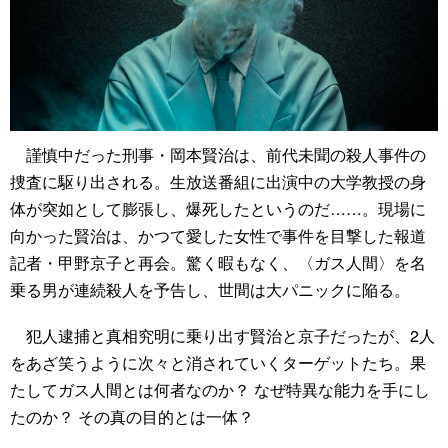
謹慎中だった刑事・岡本賢治は、前代未聞の殺人事件の
捜査に駆り出される。生放送番組に出演中の大学教授の身
体が突如として膨張し、爆死したというのだ……。現場に
向かった賢治は、かつて愛した女性で事件を目撃した報道
記者・甲野京子と再会。驚く暇もなく、〈ガス人間〉を名
乗る男が連続殺人を予告し、世間は大パニックに陥る。
犯人逮捕と真相究明に乗り出す賢治と京子だったが、2人
をあざ笑うように次々と消されていくターゲットたち。果
たしてガス人間とは何者なのか？ なぜ特異な能力を手にし
たのか？ その真の目的とは一体？