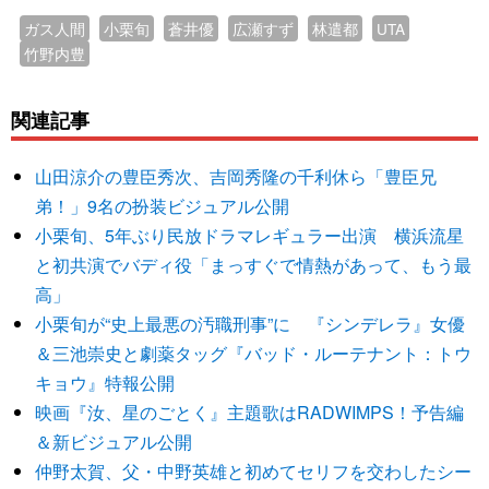
ガス人間
小栗旬
蒼井優
広瀬すず
林遣都
UTA
竹野内豊
関連記事
山田涼介の豊臣秀次、吉岡秀隆の千利休ら「豊臣兄
弟！」9名の扮装ビジュアル公開
小栗旬、5年ぶり民放ドラマレギュラー出演 横浜流星
と初共演でバディ役「まっすぐで情熱があって、もう最
高」
小栗旬が“史上最悪の汚職刑事”に 『シンデレラ』女優
＆三池崇史と劇薬タッグ『バッド・ルーテナント：トウ
キョウ』特報公開
映画『汝、星のごとく』主題歌はRADWIMPS！予告編
＆新ビジュアル公開
仲野太賀、父・中野英雄と初めてセリフを交わしたシー