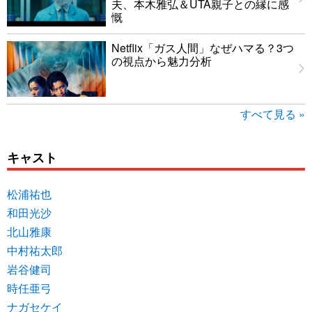
夫、本木雅弘＆UTA親子との縁に感
慨
Netflix「ガス人間」なぜハマる？3つ
の視点から魅力分析
すべて見る »
キャスト
松浦祐也
和田光沙
北山雅康
中村祐太郎
岩谷健司
時任亜弓
ナガセケイ