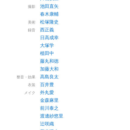
池田直矢
撮影
春木康輔
松塚隆史
美術
西正義
録音
日高成幸
大塚学
植田中
藤丸和徳
加藤大和
高島良太
整音・効果
百井豊
衣装
外丸愛
メイク
金森麻里
前川泰之
渡邊紗悠里
辻咲織