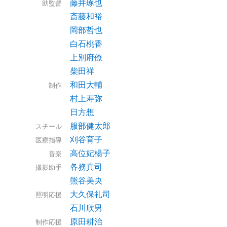
藤井琢也
助監督
斎藤和裕
岡部哲也
白石桃香
上別府僚
柴田祥
和田大輔
制作
村上寿弥
日方想
服部健太郎
スチール
刈谷育子
医療指導
高位妃楊子
音楽
各務真司
撮影助手
熊谷美央
大久保礼司
照明応援
石川欣男
原田耕治
制作応援