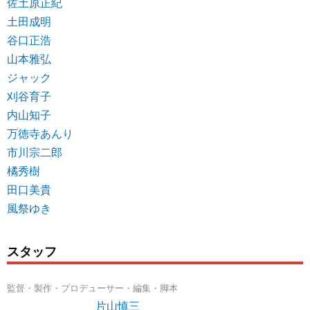
佐土原正紀
土田成明
谷口正浩
山本雅弘
ジャック
刈谷育子
内山知子
万徳寺あんり
市川宗二郎
橘秀樹
田口美貴
風祭ゆき
スタッフ
監督・製作・プロデューサー・編集・脚本
片山慎三