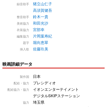
猪立山仁子
録音助手
高須賀健吾
鈴木一貴
整音助手
和田光沙
美術協力
宮部幸
衣装協力
片岡葉寿紀
編集協力
堀向恵翠
題字
佐藤玖美
挿入歌
映画詳細データ
日本
製作国
プレシディオ
配給・協力
イオンエンターテイメント
配給協力・協力
デジタルSKIPステーション
埼玉県
協力