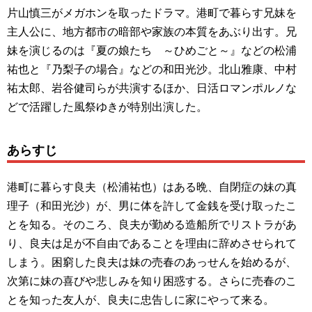
片山慎三がメガホンを取ったドラマ。港町で暮らす兄妹を
主人公に、地方都市の暗部や家族の本質をあぶり出す。兄
妹を演じるのは『夏の娘たち ～ひめごと～』などの松浦
祐也と『乃梨子の場合』などの和田光沙。北山雅康、中村
祐太郎、岩谷健司らが共演するほか、日活ロマンポルノな
どで活躍した風祭ゆきが特別出演した。
あらすじ
港町に暮らす良夫（松浦祐也）はある晩、自閉症の妹の真
理子（和田光沙）が、男に体を許して金銭を受け取ったこ
とを知る。そのころ、良夫が勤める造船所でリストラがあ
り、良夫は足が不自由であることを理由に辞めさせられて
しまう。困窮した良夫は妹の売春のあっせんを始めるが、
次第に妹の喜びや悲しみを知り困惑する。さらに売春のこ
とを知った友人が、良夫に忠告しに家にやって来る。