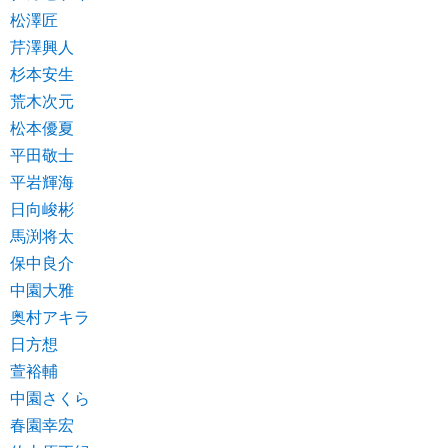
松澤匠
芹澤興人
杉本安生
荒木次元
松本優夏
平田敬士
平岩輝海
日向峻彬
馬渕将太
保中良介
中園大雅
奥村アキラ
日方想
萱裕輔
中園さくら
春園幸宏