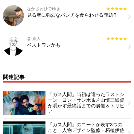
なかざわひでゆき
★★★★★
★★★★★
見る者に強烈なパンチを食らわせる問題作
森 直人
★★★★★
★★★★★
ベストワンかも
関連記事
「ガス人間」当初は違ったラストシ
ーン ヨン・サンホ＆片山慎三監督
が明かす最終話までの裏側＆トリビ
ア
「ガス人間」のコートが表す3つの
こと 人物デザイン監修・柘植伊佐