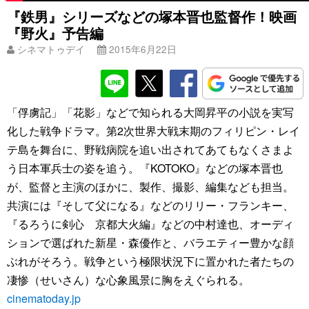
『鉄男』シリーズなどの塚本晋也監督作！映画
『野火』予告編
シネマトゥデイ
2015年6月22日
「俘虜記」「花影」などで知られる大岡昇平の小説を実写
化した戦争ドラマ。第2次世界大戦末期のフィリピン・レイ
テ島を舞台に、野戦病院を追い出されてあてもなくさまよ
う日本軍兵士の姿を追う。『KOTOKO』などの塚本晋也
が、監督と主演のほかに、製作、撮影、編集なども担当。
共演には『そして父になる』などのリリー・フランキー、
『るろうに剣心 京都大火編』などの中村達也、オーディ
ションで選ばれた新星・森優作と、バラエティー豊かな顔
ぶれがそろう。戦争という極限状況下に置かれた者たちの
凄惨（せいさん）な心象風景に胸をえぐられる。
cinematoday.jp