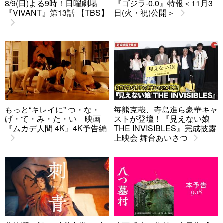
8/9(日)よる9時！日曜劇場
『ゴジラ-0.0』特報＜11月3
『VIVANT』第13話 【TBS】
日(火・祝)公開＞
もっと“キレイに” つ・な・
毎熊克哉、寺島進ら豪華キャ
げ・て・み・た・い 映画
ストが登壇！『見えない娘
『ムカデ人間 4K』4K予告編
THE INVISIBLES』完成披露
上映会 舞台あいさつ