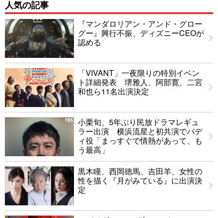
人気の記事
『マンダロリアン・アンド・グロー
グー』興行不振、ディズニーCEOが
認める
「VIVANT」一夜限りの特別イベン
ト詳細発表 堺雅人、阿部寛、二宮
和也ら11名出演決定
小栗旬、5年ぶり民放ドラマレギュ
ラー出演 横浜流星と初共演でバデ
ィ役「まっすぐで情熱があって、も
う最高」
黒木瞳、西岡徳馬、吉田羊、女性の
性を描く『月がみている』に出演決
定