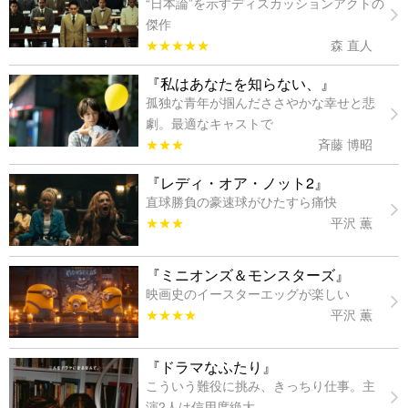
“日本論”を示すディスカッションアクトの
傑作
★★★★★
森 直人
『私はあなたを知らない、』
孤独な青年が掴んだささやかな幸せと悲
劇。最適なキャストで
★★★
斉藤 博昭
『レディ・オア・ノット2』
直球勝負の豪速球がひたすら痛快
★★★
平沢 薫
『ミニオンズ＆モンスターズ』
映画史のイースターエッグが楽しい
★★★★
平沢 薫
『ドラマなふたり』
こういう難役に挑み、きっちり仕事。主
演2人は信用度絶大