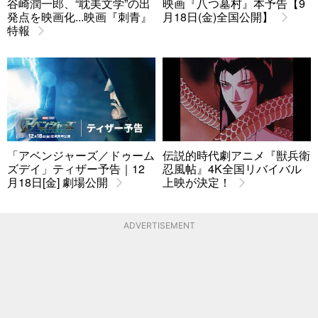
谷崎潤一郎、“耽美文学”の出
映画『八つ墓村』本予告【9
発点を映画化...映画『刺青』
月18日(金)全国公開】
特報
「アベンジャーズ／ドゥーム
伝説的時代劇アニメ『獣兵衛
ズデイ」ティザー予告｜12
忍風帖』4K全国リバイバル
月18日[金] 劇場公開
上映が決定！
ADVERTISEMENT