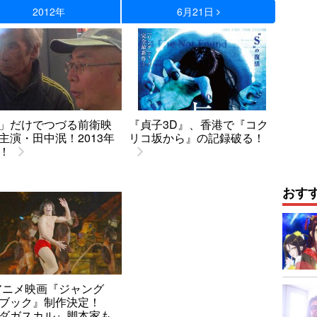
2012年
6月21日
」だけでつづる前衛映
『貞子3D』、香港で『コク
主演・田中泯！2013年
リコ坂から』の記録破る！
！
おす
アニメ映画『ジャング
ブック』制作決定！
ダガスカル』脚本家も