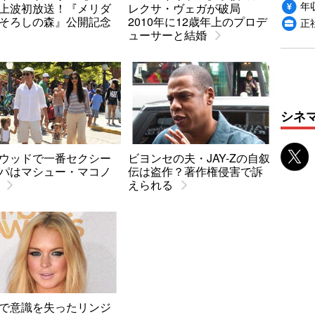
年収
上波初放送！『メリダ
レクサ・ヴェガが破局
そろしの森』公開記念
2010年に12歳年上のプロデ
正
ューサーと結婚
シネ
ウッドで一番セクシー
ビヨンセの夫・JAY-Zの自叙
パはマシュー・マコノ
伝は盗作？著作権侵害で訴
えられる
で意識を失ったリンジ