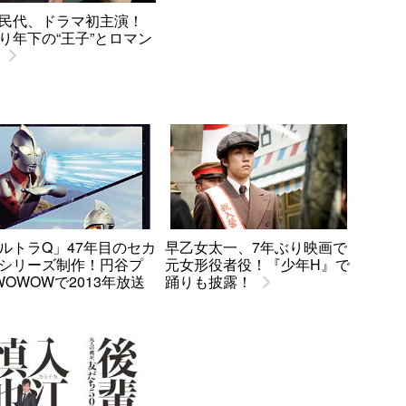
民代、ドラマ初主演！
り年下の“王子”とロマン
ルトラQ」47年目のセカ
早乙女太一、7年ぶり映画で
シリーズ制作！円谷プ
元女形役者役！『少年H』で
WOWOWで2013年放送
踊りも披露！