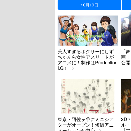
6月19日
美人すぎるボクサーにしず
「舞
ちゃんら女性アスリートが
画！
アニメに！制作はProduction
公開
I.G！
東京・阿佐ヶ谷にミニシア
3D
ターがオープン！短編アニ
ル・
メーションが中心
『マ