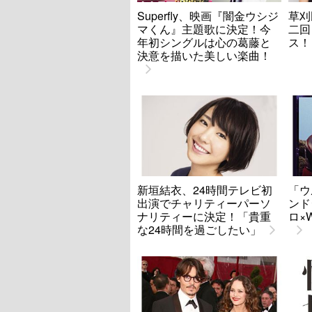
Superfly、映画『闇金ウシジ
草刈
マくん』主題歌に決定！今
二回
年初シングルは心の葛藤と
ス！
決意を描いた美しい楽曲！
新垣結衣、24時間テレビ初
「ウ
出演でチャリティーパーソ
ンド
ナリティーに決定！「貴重
ロ×
な24時間を過ごしたい」