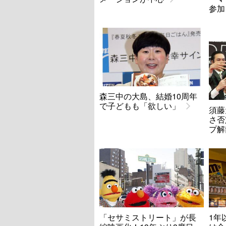
参加
森三中の大島、結婚10周年
で子どもも「欲しい」
須藤
さ否
プ解
「セサミストリート」が長
1年