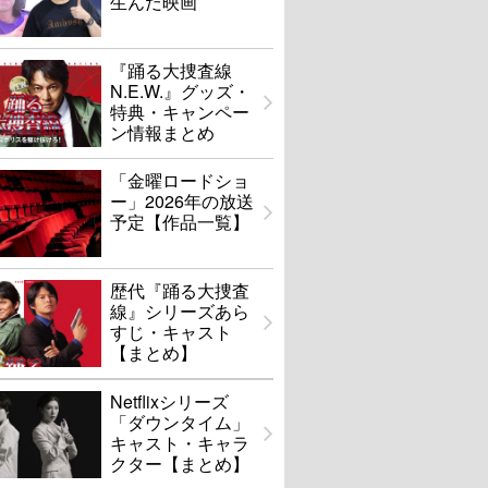
生んだ映画
『踊る大捜査線
N.E.W.』グッズ・
特典・キャンペー
ン情報まとめ
「金曜ロードショ
ー」2026年の放送
予定【作品一覧】
歴代『踊る大捜査
線』シリーズあら
すじ・キャスト
【まとめ】
Netflixシリーズ
「ダウンタイム」
キャスト・キャラ
クター【まとめ】