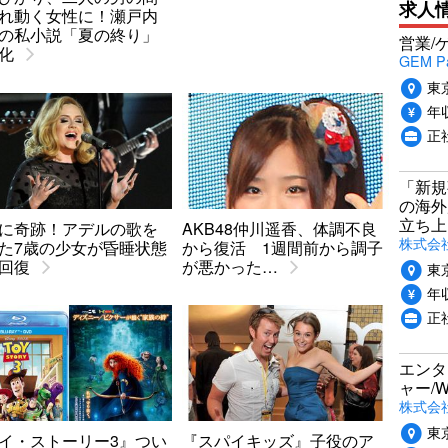
求人
れ動く女性に！瀬戸内
の私小説「夏の終り」
営業/
化
GEM P
東
年収
正
「新規
の海外
立ち上
に奇跡！アデルの歌を
AKB48仲川遥香、体調不良
株式会社P
た7歳の少女が昏睡状態
から復活 1週間前から調子
回復
が悪かった…
東
年収
正社
エンタ
ャー/
株式会社i
東
イ・ストーリー3』つい
『スパイキッズ』子役のア