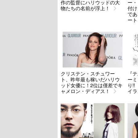
作の監督にハリウッドの大
ー・
物たちの名前が浮上！
付け
であ
ート
クリステン・スチュワー
『テ
ト、昨年最も稼いだハリウ
ーミ
ッド女優に！2位は僅差でキ
り!
ャメロン・ディアス！
イラ