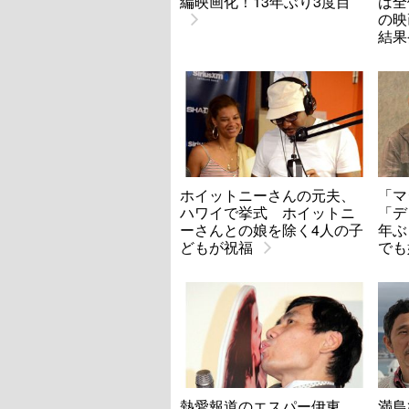
編映画化！13年ぶり3度目
は全
の映
結果
ホイットニーさんの元夫、
「マ
ハワイで挙式 ホイットニ
「デ
ーさんとの娘を除く4人の子
年ぶ
どもが祝福
でも
熱愛報道のエスパー伊東、
満島