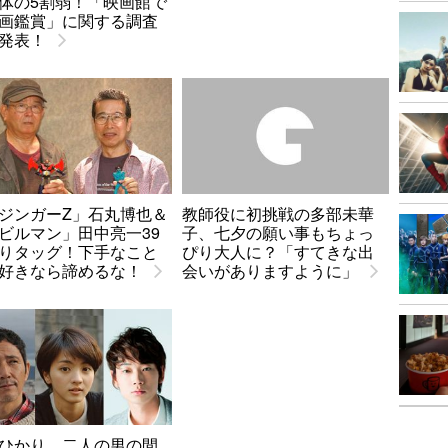
体の5割弱！「映画館で
画鑑賞」に関する調査
発表！
ジンガーZ」石丸博也＆
教師役に初挑戦の多部未華
ビルマン」田中亮一39
子、七夕の願い事もちょっ
りタッグ！下手なこと
ぴり大人に？「すてきな出
好きなら諦めるな！
会いがありますように」
ひかり、二人の男の間