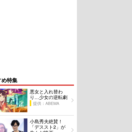
すめ特集
悪女と入れ替わ
り…少女の逆転劇
提供：ABEMA
小島秀夫絶賛！
「デススト2」が