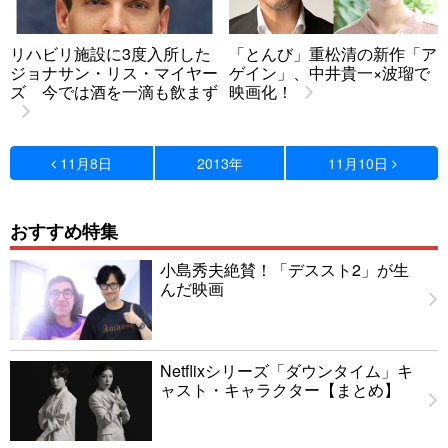
リハビリ施設に3度入所した
「とんび」重松清の新作「ア
ジョナサン・リス・マイヤー
ゲイン」、中井貴一×波瑠で
ズ 今では酒を一滴も飲まず
映画化！
11月8日
2013年
11月10日
おすすめ特集
小島秀夫絶賛！「デススト2」が生
んだ映画
Netflixシリーズ「ダウンタイム」キ
ャスト・キャラクター【まとめ】