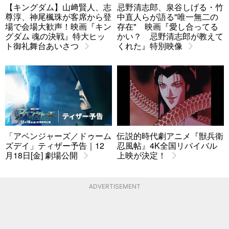
【キングダム】山﨑賢人、志
忌野清志郎、泉谷しげる・竹
尊淳、神尾楓珠が客席から登
中直人らが語る"唯一無二の
場で会場大歓声！映画『キン
存在" 映画『愛し合ってる
グダム 魂の決戦』特大ヒッ
かい？ 忌野清志郎が教えて
ト御礼舞台あいさつ
くれた』特別映像
「アベンジャーズ／ドゥーム
伝説的時代劇アニメ『獣兵衛
ズデイ」ティザー予告｜12
忍風帖』4K全国リバイバル
月18日[金] 劇場公開
上映が決定！
ADVERTISEMENT