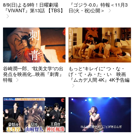
8/9(日)よる9時！日曜劇場
『ゴジラ-0.0』特報＜11月3
『VIVANT』第13話 【TBS】
日(火・祝)公開＞
谷崎潤一郎、“耽美文学”の出
もっと“キレイに” つ・な・
発点を映画化...映画『刺青』
げ・て・み・た・い 映画
特報
『ムカデ人間 4K』4K予告編