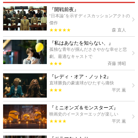
『開戦前夜』
“日本論”を示すディスカッションアクトの
傑作
★★★★★
森 直人
『私はあなたを知らない、』
孤独な青年が掴んだささやかな幸せと悲
劇。最適なキャストで
★★★
斉藤 博昭
『レディ・オア・ノット2』
直球勝負の豪速球がひたすら痛快
★★★
平沢 薫
『ミニオンズ＆モンスターズ』
映画史のイースターエッグが楽しい
★★★★
平沢 薫