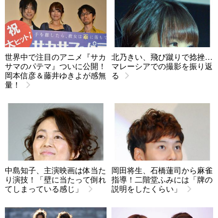
世界中で注目のアニメ『サカ
北乃きい、飛び蹴りで捻挫…
サマのパテマ』ついに公開！
マレーシアでの撮影を振り返
岡本信彦＆藤井ゆきよが感無
る
量！
中島知子、主演映画は体当た
岡田将生、石橋蓮司から麻雀
り演技！「壁に当たって倒れ
指導！二階堂ふみには「牌の
てしまっている感じ」
説明をしたくらい」