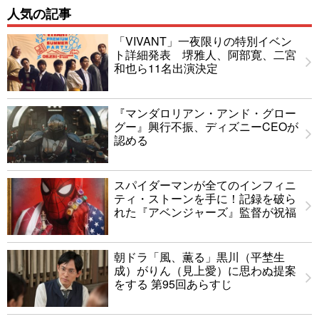
人気の記事
「VIVANT」一夜限りの特別イベン
ト詳細発表 堺雅人、阿部寛、二宮
和也ら11名出演決定
『マンダロリアン・アンド・グロー
グー』興行不振、ディズニーCEOが
認める
スパイダーマンが全てのインフィニ
ティ・ストーンを手に！記録を破ら
れた『アベンジャーズ』監督が祝福
朝ドラ「風、薫る」黒川（平埜生
成）がりん（見上愛）に思わぬ提案
をする 第95回あらすじ