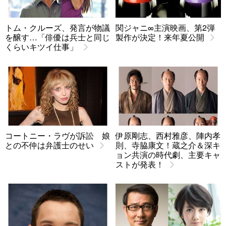
トム・クルーズ、発言が物議
関ジャニ∞主演映画、第2弾
を醸す…「俳優は兵士と同じ
製作が決定！来年夏公開
くらいキツイ仕事」
コートニー・ラヴが訴訟 娘
伊原剛志、西村雅彦、陣内孝
との不仲は弁護士のせい
則、寺脇康文！蔵之介＆深キ
ョン共演の時代劇、主要キャ
ストが発表！