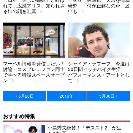
れて…広瀬アリス、知られざ
研究 「何が正解なのか」迷
る姉の顔を吐露
いも
マーベル情報を発信したい！
シャイア・ラブーフ、今度は
討論・コスプレ…ファン同士
30日間ヒッチハイク生活
で学べる特設スペースオープ
パフォーマンス・アートとし
ン
て
5月28日
2016年
5月30日
おすすめ特集
小島秀夫絶賛！「デススト2」が生