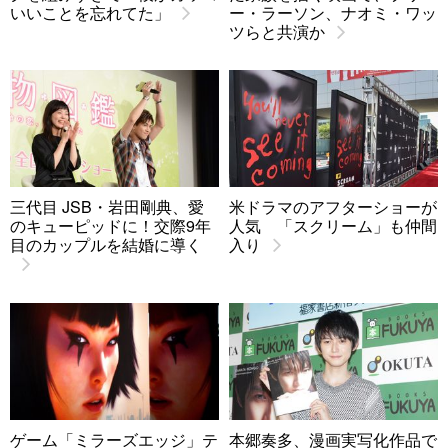
いいことを忘れてた」
ー・ラーソン、ナオミ・ワッ
ツらと共演か
三代目 JSB・岩田剛典、愛
米ドラマのアフターショーが
のキューピッドに！交際9年
人気 「スクリーム」も仲間
目のカップルを結婚に導く
入り
ゲーム「ミラーズエッジ」テ
本郷奏多、漫画実写化作品で