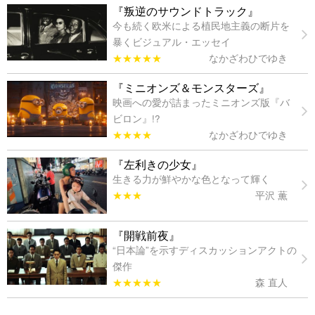
『叛逆のサウンドトラック』
今も続く欧米による植民地主義の断片を
暴くビジュアル・エッセイ
★★★★★
なかざわひでゆき
『ミニオンズ＆モンスターズ』
映画への愛が詰まったミニオンズ版『バ
ビロン』!?
★★★★
なかざわひでゆき
『左利きの少女』
生きる力が鮮やかな色となって輝く
★★★
平沢 薫
『開戦前夜』
“日本論”を示すディスカッションアクトの
傑作
★★★★★
森 直人