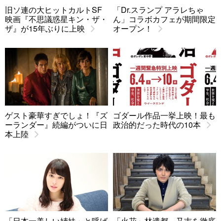
旧ソ連の大ヒットカルトSF
「Dr.スランプ アラレちゃ
映画『不思議惑星キン・ザ・
ん」コラボカフェが期間限定
ザ』が15年ぶりに上映
オープン！
ゲスト豪華すぎでしょ！『ズ
ゴダール作品一挙上映！最も
ーランダー』続編がついに日
政治的だった時代の10本
本上陸
「日本一美しい姉妹」と呼ば
「火花」林遣都、又吉を徹底