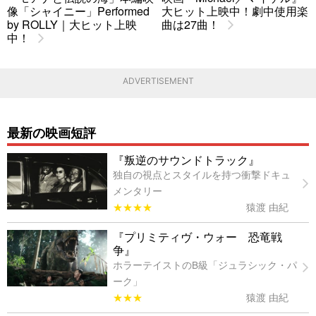
像「シャイニー」Performed
大ヒット上映中！劇中使用楽
by ROLLY｜大ヒット上映
曲は27曲！
中！
ADVERTISEMENT
最新の映画短評
『叛逆のサウンドトラック』
独自の視点とスタイルを持つ衝撃ドキュ
メンタリー
★★★★
猿渡 由紀
『プリミティヴ・ウォー 恐竜戦
争』
ホラーテイストのB級「ジュラシック・パ
ーク」
★★★
猿渡 由紀