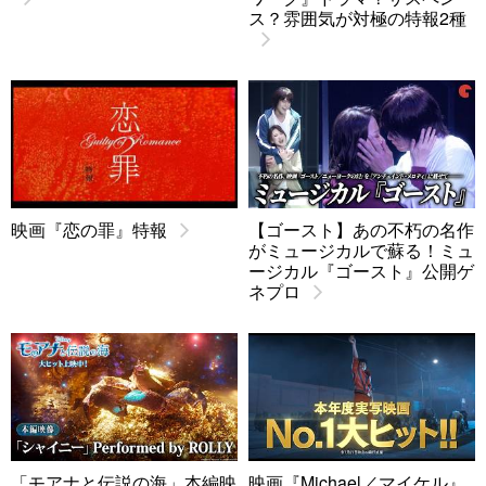
ス？雰囲気が対極の特報2種
映画『恋の罪』特報
【ゴースト】あの不朽の名作
がミュージカルで蘇る！ミュ
ージカル『ゴースト』公開ゲ
ネプロ
「モアナと伝説の海」本編映
映画『Michael／マイケル』