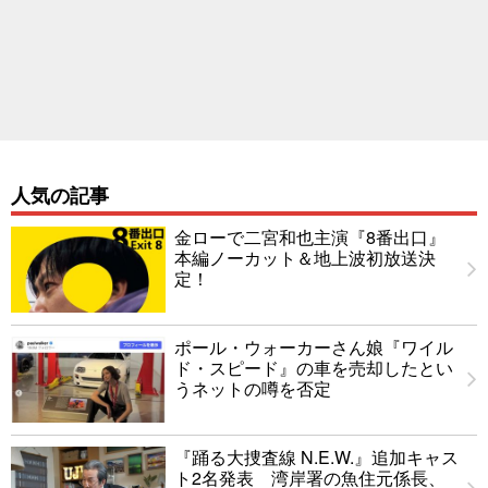
人気の記事
金ローで二宮和也主演『8番出口』
本編ノーカット＆地上波初放送決
定！
ポール・ウォーカーさん娘『ワイル
ド・スピード』の車を売却したとい
うネットの噂を否定
『踊る大捜査線 N.E.W.』追加キャス
ト2名発表 湾岸署の魚住元係長、