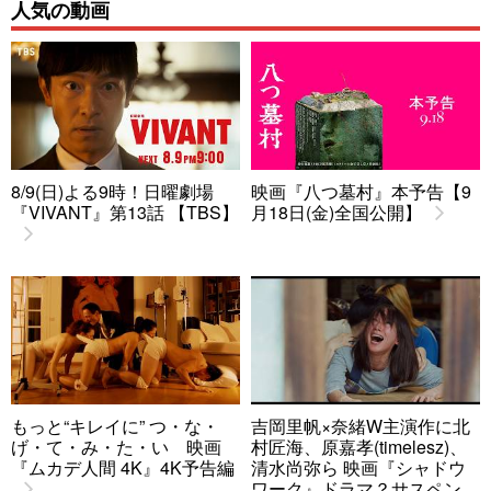
人気の動画
8/9(日)よる9時！日曜劇場
映画『八つ墓村』本予告【9
『VIVANT』第13話 【TBS】
月18日(金)全国公開】
もっと“キレイに” つ・な・
吉岡里帆×奈緒W主演作に北
げ・て・み・た・い 映画
村匠海、原嘉孝(timelesz)、
『ムカデ人間 4K』4K予告編
清水尚弥ら 映画『シャドウ
ワーク』ドラマ？サスペン