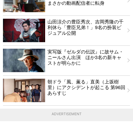
まさかの動画配信者に転身
山田涼介の豊臣秀次、吉岡秀隆の千
利休ら「豊臣兄弟！」9名の扮装ビ
ジュアル公開
実写版『ゼルダの伝説』に故サム・
ニールさん出演 ほか3名の新キャ
ストが明らかに
朝ドラ「風、薫る」直美（上坂樹
里）にアクシデントが起こる 第96回
あらすじ
ADVERTISEMENT